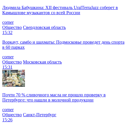
Людмила Бабушкина: XII фестиваль UralTerraJazz соберет в
Камышлове музыкантов со всей России
corner
Общество
Свердловская область
15:32
Воркаут, самбо и шахматы: Подмосковье проведет день спорта
в 60 парках
corner
Общество
Московская область
15:31
Почти 70 % сливочного масла не прошло проверку в
Петербурге: что нашли в молочной продукции
corner
Общество
Санкт-Петербург
15:26