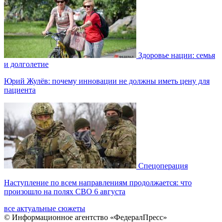
Здоровье нации: семья
и долголетие
Юрий Жулёв: почему инновации не должны иметь цену для
пациента
Спецоперация
Наступление по всем направлениям продолжается: что
произошло на полях СВО 6 августа
все актуальные сюжеты
© Информационное агентство «ФедералПресс»