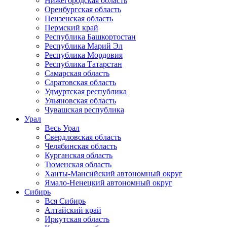
Нижегородская область
Оренбургская область
Пензенская область
Пермский край
Республика Башкортостан
Республика Марий Эл
Республика Мордовия
Республика Татарстан
Самарская область
Саратовская область
Удмуртская республика
Ульяновская область
Чувашская республика
Урал
Весь Урал
Свердловская область
Челябинская область
Курганская область
Тюменская область
Ханты-Мансийский автономный округ
Ямало-Ненецкий автономный округ
Сибирь
Вся Сибирь
Алтайский край
Иркутская область