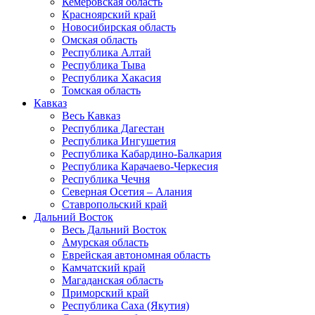
Кемеровская область
Красноярский край
Новосибирская область
Омская область
Республика Алтай
Республика Тыва
Республика Хакасия
Томская область
Кавказ
Весь Кавказ
Республика Дагестан
Республика Ингушетия
Республика Кабардино-Балкария
Республика Карачаево-Черкесия
Республика Чечня
Северная Осетия – Алания
Ставропольский край
Дальний Восток
Весь Дальний Восток
Амурская область
Еврейская автономная область
Камчатский край
Магаданская область
Приморский край
Республика Саха (Якутия)