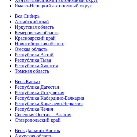
Ханты-Мансийский автономный округ
Ямало-Ненецкий автономный округ
Вся Сибирь
Алтайский край
Иркутская область
Кемеровская область
Красноярский край
Новосибирская область
Омская область
Республика Алтай
Республика Тыва
Республика Хакасия
Томская область
Весь Кавказ
Республика Дагестан
Республика Ингушетия
Республика Кабардино-Балкария
Республика Карачаево-Черкесия
Республика Чечня
Северная Осетия – Алания
Ставропольский край
Весь Дальний Восток
Амурская область