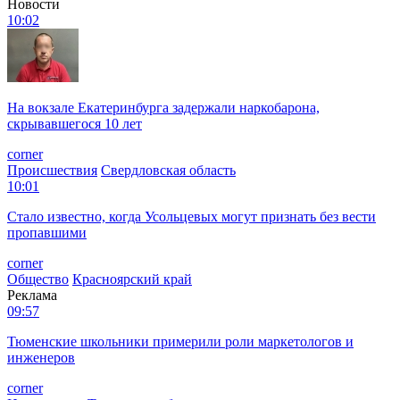
Новости
10:02
На вокзале Екатеринбурга задержали наркобарона,
скрывавшегося 10 лет
corner
Происшествия
Свердловская область
10:01
Стало известно, когда Усольцевых могут признать без вести
пропавшими
corner
Общество
Красноярский край
Реклама
09:57
Тюменские школьники примерили роли маркетологов и
инженеров
corner