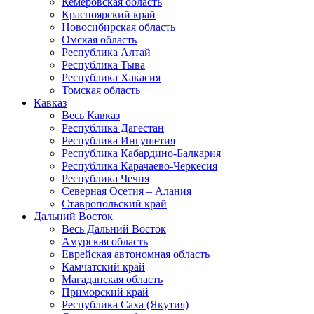
Кемеровская область
Красноярский край
Новосибирская область
Омская область
Республика Алтай
Республика Тыва
Республика Хакасия
Томская область
Кавказ
Весь Кавказ
Республика Дагестан
Республика Ингушетия
Республика Кабардино-Балкария
Республика Карачаево-Черкесия
Республика Чечня
Северная Осетия – Алания
Ставропольский край
Дальний Восток
Весь Дальний Восток
Амурская область
Еврейская автономная область
Камчатский край
Магаданская область
Приморский край
Республика Саха (Якутия)