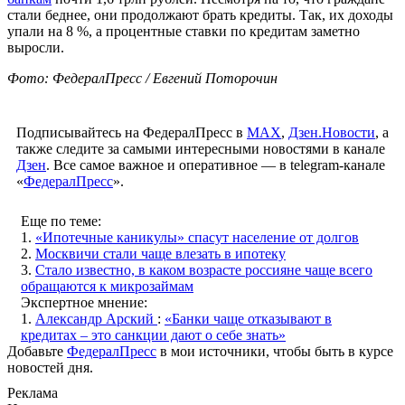
стали беднее, они продолжают брать кредиты. Так, их доходы
упали на 8 %, а процентные ставки по кредитам заметно
выросли.
Фото: ФедералПресс / Евгений Поторочин
Подписывайтесь на ФедералПресс в
МАХ
,
Дзен.Новости
, а
также следите за самыми интересными новостями в канале
Дзен
. Все самое важное и оперативное — в telegram-канале
«
ФедералПресс
».
Еще по теме:
1.
«Ипотечные каникулы» спасут население от долгов
2.
Москвичи стали чаще влезать в ипотеку
3.
Стало известно, в каком возрасте россияне чаще всего
обращаются к микрозаймам
Экспертное мнение:
1.
Александр Арский
:
«Банки чаще отказывают в
кредитах – это санкции дают о себе знать»
Добавьте
ФедералПресс
в мои источники, чтобы быть в курсе
новостей дня.
Реклама