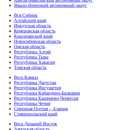
Ханты-Мансийский автономный округ
Ямало-Ненецкий автономный округ
Вся Сибирь
Алтайский край
Иркутская область
Кемеровская область
Красноярский край
Новосибирская область
Омская область
Республика Алтай
Республика Тыва
Республика Хакасия
Томская область
Весь Кавказ
Республика Дагестан
Республика Ингушетия
Республика Кабардино-Балкария
Республика Карачаево-Черкесия
Республика Чечня
Северная Осетия – Алания
Ставропольский край
Весь Дальний Восток
Амурская область