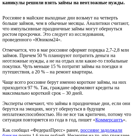
каникулы решили взять займы на неотложные нужды.
Россияне в майские выходные дни возьмут на четверть
больше займов, чем в обычные месяцы. Аналитики считают,
что импульсивные праздничные займы могут обернуться
ростом просрочки. Это следует из исследования,
проведенного «Юником24».
Отмечается, что в мае россияне оформят порядка 2,7-2,8 млн
займов. Причем 50 % планируют потратить деньги на
неотложные нужды, а не на отдых или какие-то глобальные
покупки. Чуть меньше 15 % потратят займы на поездки и
путешествия, а 20 % – на ремонт квартиры.
Чаще всего россияне берут именно короткие займы, на них
приходится 97 %. Так, граждане оформляют кредиты на
максимально короткий срок – 30 дней.
Эксперты отмечают, что займы в праздничные дни, если они
берутся на эмоциях, могут обернуться в будущем
неплатежеспособностью. Но не все так критично, потому что
ситуация повторяется из года в год, пишет «
Коммерсантъ
».
Как сообщал «ФедералПресс» ранее,
россияне задолжали
банкам
почти 1,6 трлн рублей. Несмотря на то, что граждане