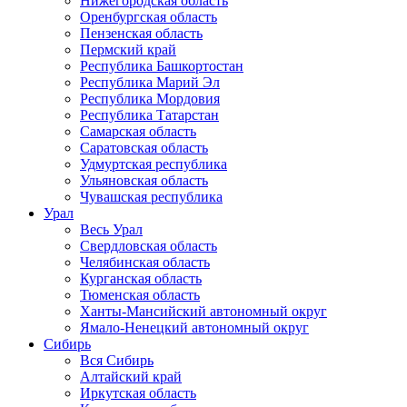
Нижегородская область
Оренбургская область
Пензенская область
Пермский край
Республика Башкортостан
Республика Марий Эл
Республика Мордовия
Республика Татарстан
Самарская область
Саратовская область
Удмуртская республика
Ульяновская область
Чувашская республика
Урал
Весь Урал
Свердловская область
Челябинская область
Курганская область
Тюменская область
Ханты-Мансийский автономный округ
Ямало-Ненецкий автономный округ
Сибирь
Вся Сибирь
Алтайский край
Иркутская область