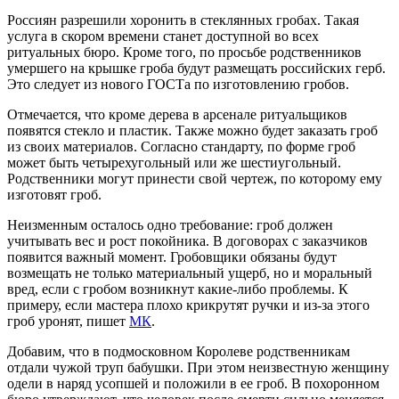
Россиян разрешили хоронить в стеклянных гробах. Такая
услуга в скором времени станет доступной во всех
ритуальных бюро. Кроме того, по просьбе родственников
умершего на крышке гроба будут размещать российских герб.
Это следует из нового ГОСТа по изготовлению гробов.
Отмечается, что кроме дерева в арсенале ритуальщиков
появятся стекло и пластик. Также можно будет заказать гроб
из своих материалов. Согласно стандарту, по форме гроб
может быть четырехугольный или же шестиугольный.
Родственники могут принести свой чертеж, по которому ему
изготовят гроб.
Неизменным осталось одно требование: гроб должен
учитывать вес и рост покойника. В договорах с заказчиков
появится важный момент. Гробовщики обязаны будут
возмещать не только материальный ущерб, но и моральный
вред, если с гробом возникнут какие-либо проблемы. К
примеру, если мастера плохо крикрутят ручки и из-за этого
гроб уронят, пишет
МК
.
Добавим, что в подмосковном Королеве родственникам
отдали чужой труп бабушки. При этом неизвестную женщину
одели в наряд усопшей и положили в ее гроб. В похоронном