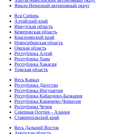
Ханты-Мансийский автономный округ
Ямало-Ненецкий автономный округ
Вся Сибирь
Алтайский край
Иркутская область
Кемеровская область
Красноярский край
Новосибирская область
Омская область
Республика Алтай
Республика Тыва
Республика Хакасия
Томская область
Весь Кавказ
Республика Дагестан
Республика Ингушетия
Республика Кабардино-Балкария
Республика Карачаево-Черкесия
Республика Чечня
Северная Осетия – Алания
Ставропольский край
Весь Дальний Восток
Амурская область