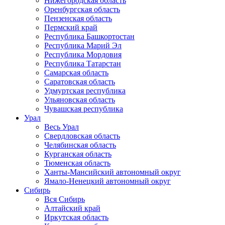
Нижегородская область
Оренбургская область
Пензенская область
Пермский край
Республика Башкортостан
Республика Марий Эл
Республика Мордовия
Республика Татарстан
Самарская область
Саратовская область
Удмуртская республика
Ульяновская область
Чувашская республика
Урал
Весь Урал
Свердловская область
Челябинская область
Курганская область
Тюменская область
Ханты-Мансийский автономный округ
Ямало-Ненецкий автономный округ
Сибирь
Вся Сибирь
Алтайский край
Иркутская область