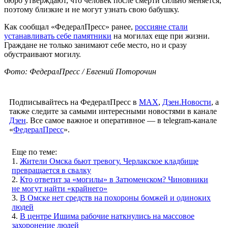
бюро утверждают, что человек после смерти сильно меняется,
поэтому близкие и не могут узнать свою бабушку.
Как сообщал «ФедералПресс» ранее,
россияне стали
устанавливать себе памятники
на могилах еще при жизни.
Граждане не только занимают себе место, но и сразу
обустраивают могилу.
Фото: ФедералПресс / Евгений Поторочин
Подписывайтесь на ФедералПресс в
МАХ
,
Дзен.Новости
, а
также следите за самыми интересными новостями в канале
Дзен
. Все самое важное и оперативное — в telegram-канале
«
ФедералПресс
».
Еще по теме:
1.
Жители Омска бьют тревогу. Черлакское кладбище
превращается в свалку
2.
Кто ответит за «могилы» в Затюменском? Чиновники
не могут найти «крайнего»
3.
В Омске нет средств на похороны бомжей и одиноких
людей
4.
В центре Ишима рабочие наткнулись на массовое
захоронение людей