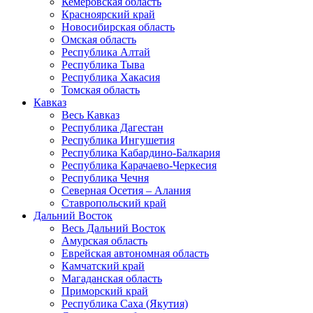
Кемеровская область
Красноярский край
Новосибирская область
Омская область
Республика Алтай
Республика Тыва
Республика Хакасия
Томская область
Кавказ
Весь Кавказ
Республика Дагестан
Республика Ингушетия
Республика Кабардино-Балкария
Республика Карачаево-Черкесия
Республика Чечня
Северная Осетия – Алания
Ставропольский край
Дальний Восток
Весь Дальний Восток
Амурская область
Еврейская автономная область
Камчатский край
Магаданская область
Приморский край
Республика Саха (Якутия)