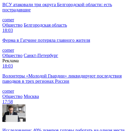
ВСУ атаковали три округа Белгородской области: есть
пострадавшие
corner
Общество
Белгородская область
18:03
Ферма в Гатчине потеряла главного жителя
corner
Общество
Санкт-Петербург
Реклама
18:03
Волонтеры «Молодой Гвардии» ликвидируют последствия
паводков в трех регионах России
corner
Общество
Москва
17:58
Исследование: 40% зумеров готовы работать на одном месте