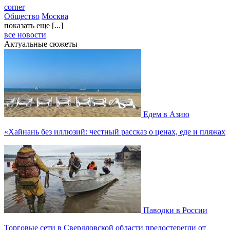
corner
Общество
Москва
показать еще [...]
все новости
Актуальные сюжеты
Едем в Азию
«Хайнань без иллюзий: честный рассказ о ценах, еде и пляжах
Паводки в России
Торговые сети в Свердловской области предостерегли от