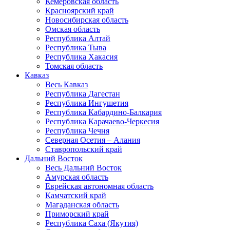
Кемеровская область
Красноярский край
Новосибирская область
Омская область
Республика Алтай
Республика Тыва
Республика Хакасия
Томская область
Кавказ
Весь Кавказ
Республика Дагестан
Республика Ингушетия
Республика Кабардино-Балкария
Республика Карачаево-Черкесия
Республика Чечня
Северная Осетия – Алания
Ставропольский край
Дальний Восток
Весь Дальний Восток
Амурская область
Еврейская автономная область
Камчатский край
Магаданская область
Приморский край
Республика Саха (Якутия)