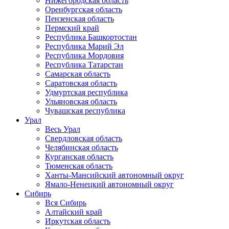
Нижегородская область
Оренбургская область
Пензенская область
Пермский край
Республика Башкортостан
Республика Марий Эл
Республика Мордовия
Республика Татарстан
Самарская область
Саратовская область
Удмуртская республика
Ульяновская область
Чувашская республика
Урал
Весь Урал
Свердловская область
Челябинская область
Курганская область
Тюменская область
Ханты-Мансийский автономный округ
Ямало-Ненецкий автономный округ
Сибирь
Вся Сибирь
Алтайский край
Иркутская область