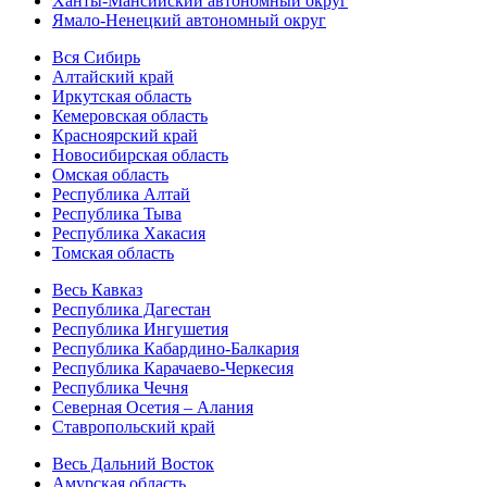
Ханты-Мансийский автономный округ
Ямало-Ненецкий автономный округ
Вся Сибирь
Алтайский край
Иркутская область
Кемеровская область
Красноярский край
Новосибирская область
Омская область
Республика Алтай
Республика Тыва
Республика Хакасия
Томская область
Весь Кавказ
Республика Дагестан
Республика Ингушетия
Республика Кабардино-Балкария
Республика Карачаево-Черкесия
Республика Чечня
Северная Осетия – Алания
Ставропольский край
Весь Дальний Восток
Амурская область