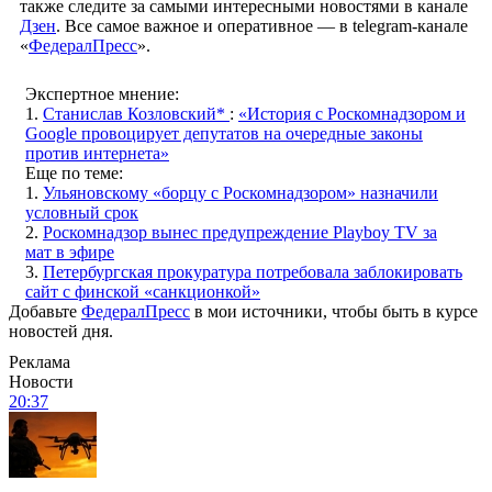
также следите за самыми интересными новостями в канале
Дзен
. Все самое важное и оперативное — в telegram-канале
«
ФедералПресс
».
Экспертное мнение:
1.
Станислав Козловский*
:
«История с Роскомнадзором и
Google провоцирует депутатов на очередные законы
против интернета»
Еще по теме:
1.
Ульяновскому «борцу с Роскомнадзором» назначили
условный срок
2.
Роскомнадзор вынес предупреждение Playboy TV за
мат в эфире
3.
Петербургская прокуратура потребовала заблокировать
сайт с финской «санкционкой»
Добавьте
ФедералПресс
в мои источники, чтобы быть в курсе
новостей дня.
Реклама
Новости
20:37