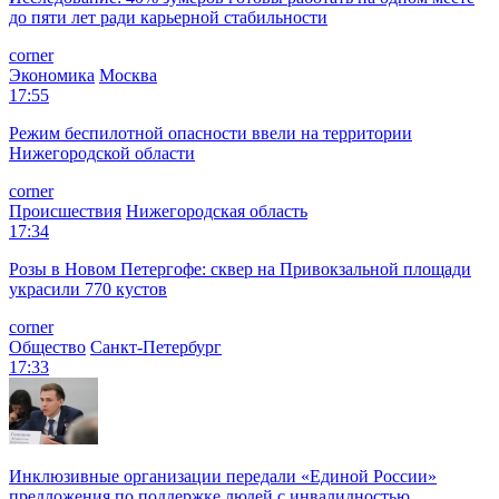
до пяти лет ради карьерной стабильности
corner
Экономика
Москва
17:55
Режим беспилотной опасности ввели на территории
Нижегородской области
corner
Происшествия
Нижегородская область
17:34
Розы в Новом Петергофе: сквер на Привокзальной площади
украсили 770 кустов
corner
Общество
Санкт-Петербург
17:33
Инклюзивные организации передали «Единой России»
предложения по поддержке людей с инвалидностью