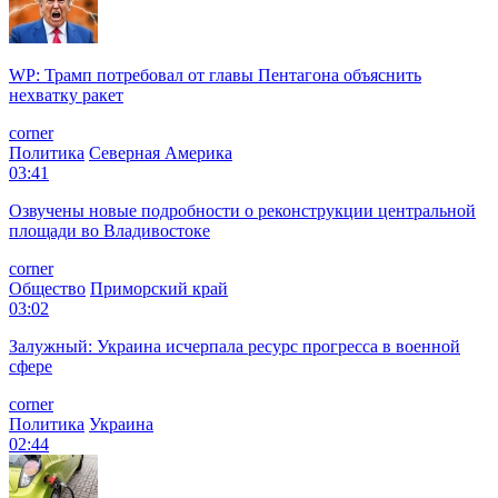
WP: Трамп потребовал от главы Пентагона объяснить
нехватку ракет
corner
Политика
Северная Америка
03:41
Озвучены новые подробности о реконструкции центральной
площади во Владивостоке
corner
Общество
Приморский край
03:02
Залужный: Украина исчерпала ресурс прогресса в военной
сфере
corner
Политика
Украина
02:44