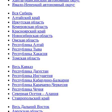
Ханты-Мансийский автономный округ
Ямало-Ненецкий автономный округ
Вся Сибирь
Алтайский край
Иркутская область
Кемеровская область
Красноярский край
Новосибирская область
Омская область
Республика Алтай
Республика Тыва
Республика Хакасия
Томская область
Весь Кавказ
Республика Дагестан
Республика Ингушетия
Республика Кабардино-Балкария
Республика Карачаево-Черкесия
Республика Чечня
Северная Осетия – Алания
Ставропольский край
Весь Дальний Восток
Амурская область