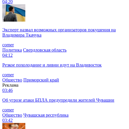
04:20
Эксперт назвал возможных организаторов покушения на
Владимира Ткачука
corner
Политика
Свердловская область
04:12
Резкое похолодание и ливни идут на Владивосток
corner
Общество
Приморский край
Реклама
03:46
Об угрозе атаки БПЛА предупредили жителей Чувашии
corner
Общество
Чувашская республика
03:42