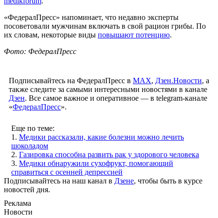
medikforum
.
«ФедералПресс» напоминает, что недавно эксперты
посоветовали мужчинам включать в свой рацион грибы. По
их словам, некоторые виды
повышают потенцию
.
Фото: ФедералПресс
Подписывайтесь на ФедералПресс в
МАХ
,
Дзен.Новости
, а
также следите за самыми интересными новостями в канале
Дзен
. Все самое важное и оперативное — в telegram-канале
«
ФедералПресс
».
Еще по теме:
1.
Медики рассказали, какие болезни можно лечить
шоколадом
2.
Газировка способна развить рак у здорового человека
3.
Медики обнаружили сухофрукт, помогающий
справиться с осенней депрессией
Подписывайтесь на наш канал в
Дзене
, чтобы быть в курсе
новостей дня.
Реклама
Новости