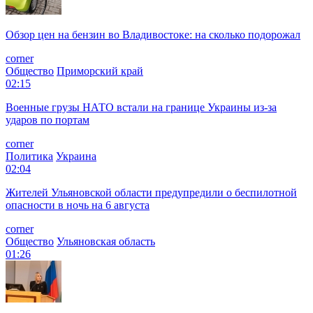
Обзор цен на бензин во Владивостоке: на сколько подорожал
corner
Общество
Приморский край
02:15
Военные грузы НАТО встали на границе Украины из-за
ударов по портам
corner
Политика
Украина
02:04
Жителей Ульяновской области предупредили о беспилотной
опасности в ночь на 6 августа
corner
Общество
Ульяновская область
01:26