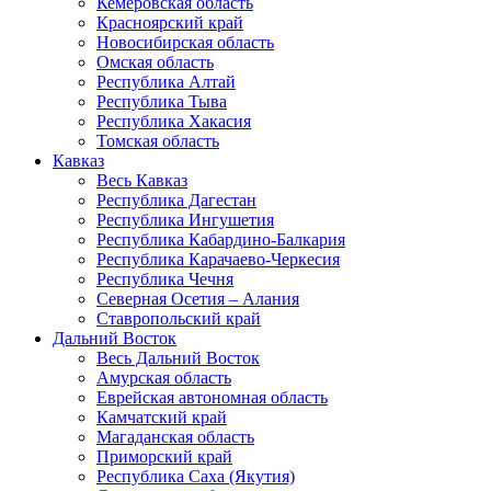
Кемеровская область
Красноярский край
Новосибирская область
Омская область
Республика Алтай
Республика Тыва
Республика Хакасия
Томская область
Кавказ
Весь Кавказ
Республика Дагестан
Республика Ингушетия
Республика Кабардино-Балкария
Республика Карачаево-Черкесия
Республика Чечня
Северная Осетия – Алания
Ставропольский край
Дальний Восток
Весь Дальний Восток
Амурская область
Еврейская автономная область
Камчатский край
Магаданская область
Приморский край
Республика Саха (Якутия)