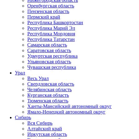
Нижегородская область
Оренбургская область
Пензенская область
Пермский край
Республика Башкортостан
Республика Марий Эл
Республика Мордовия
Республика Татарстан
Самарская область
Саратовская область
Удмуртская республика
Ульяновская область
Чувашская республика
Урал
Весь Урал
Свердловская область
Челябинская область
Курганская область
Тюменская область
Ханты-Мансийский автономный округ
Ямало-Ненецкий автономный округ
Сибирь
Вся Сибирь
Алтайский край
Иркутская область