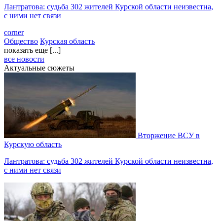
Лантратова: судьба 302 жителей Курской области неизвестна,
с ними нет связи
corner
Общество
Курская область
показать еще [...]
все новости
Актуальные сюжеты
Вторжение ВСУ в
Курскую область
Лантратова: судьба 302 жителей Курской области неизвестна,
с ними нет связи