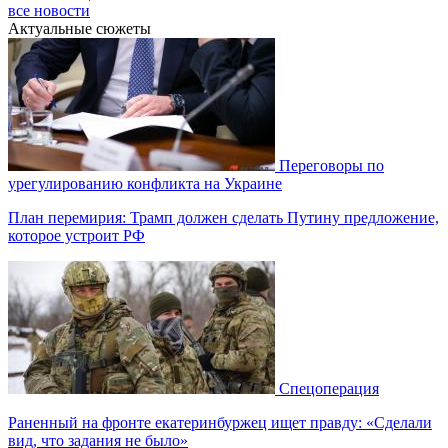
все новости
Актуальные сюжеты
Переговоры по
урегулированию конфликта на Украине
План перемирия: Трамп должен сделать Путину предложение,
которое устроит РФ
Спецоперация
Раненный на фронте екатеринбуржец ищет правду: «Сделали
вид, что задания не было»