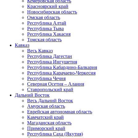
Кемеровская область
Красноярский край
Новосибирская область
Омская область
Республика Алтай
Республика Тыва
Республика Хакасия
Томская область
Кавказ
Весь Кавказ
Республика Дагестан
Республика Ингушетия
Республика Кабардино-Балкария
Республика Карачаево-Черкесия
Республика Чечня
Северная Осетия – Алания
Ставропольский край
Дальний Восток
Весь Дальний Восток
Амурская область
Еврейская автономная область
Камчатский край
Магаданская область
Приморский край
Республика Саха (Якутия)