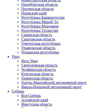
Нижегородская область
Оренбургская область
Пензенская область
Пермский край
Республика Башкортостан
Республика Марий Эл
Республика Мордовия
Республика Татарстан
Самарская область
Саратовская область
Удмуртская республика
Ульяновская область
Чувашская республика
Урал
Весь Урал
Свердловская область
Челябинская область
Курганская область
Тюменская область
Ханты-Мансийский автономный округ
Ямало-Ненецкий автономный округ
Сибирь
Вся Сибирь
Алтайский край
Иркутская область