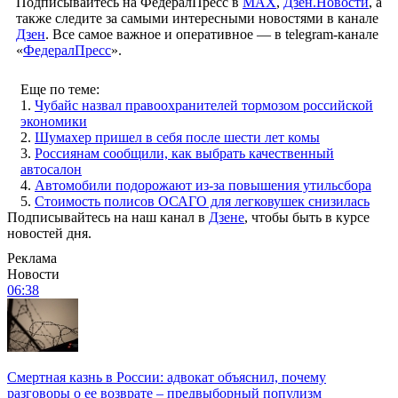
Подписывайтесь на ФедералПресс в
МАХ
,
Дзен.Новости
, а
также следите за самыми интересными новостями в канале
Дзен
. Все самое важное и оперативное — в telegram-канале
«
ФедералПресс
».
Еще по теме:
1.
Чубайс назвал правоохранителей тормозом российской
экономики
2.
Шумахер пришел в себя после шести лет комы
3.
Россиянам сообщили, как выбрать качественный
автосалон
4.
Автомобили подорожают из-за повышения утильсбора
5.
Стоимость полисов ОСАГО для легковушек снизилась
Подписывайтесь на наш канал в
Дзене
, чтобы быть в курсе
новостей дня.
Реклама
Новости
06:38
Смертная казнь в России: адвокат объяснил, почему
разговоры о ее возврате – предвыборный популизм