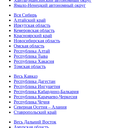
Ханты-Мансийский автономный округ
Ямало-Ненецкий автономный округ
Вся Сибирь
Алтайский край
Иркутская область
Кемеровская область
Красноярский край
Новосибирская область
Омская область
Республика Алтай
Республика Тыва
Республика Хакасия
Томская область
Весь Кавказ
Республика Дагестан
Республика Ингушетия
Республика Кабардино-Балкария
Республика Карачаево-Черкесия
Республика Чечня
Северная Осетия – Алания
Ставропольский край
Весь Дальний Восток
Амурская область