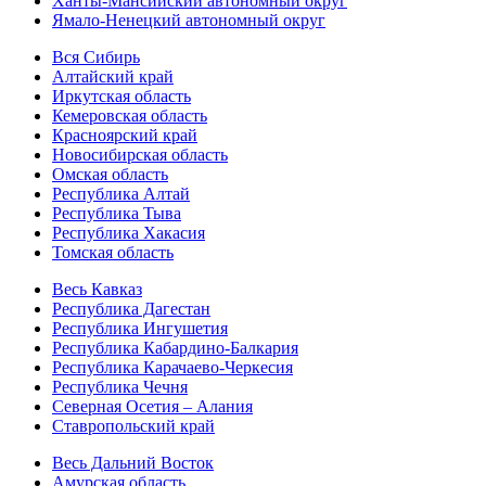
Ханты-Мансийский автономный округ
Ямало-Ненецкий автономный округ
Вся Сибирь
Алтайский край
Иркутская область
Кемеровская область
Красноярский край
Новосибирская область
Омская область
Республика Алтай
Республика Тыва
Республика Хакасия
Томская область
Весь Кавказ
Республика Дагестан
Республика Ингушетия
Республика Кабардино-Балкария
Республика Карачаево-Черкесия
Республика Чечня
Северная Осетия – Алания
Ставропольский край
Весь Дальний Восток
Амурская область