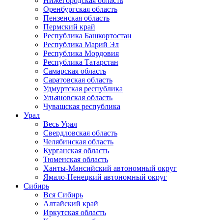
Нижегородская область
Оренбургская область
Пензенская область
Пермский край
Республика Башкортостан
Республика Марий Эл
Республика Мордовия
Республика Татарстан
Самарская область
Саратовская область
Удмуртская республика
Ульяновская область
Чувашская республика
Урал
Весь Урал
Свердловская область
Челябинская область
Курганская область
Тюменская область
Ханты-Мансийский автономный округ
Ямало-Ненецкий автономный округ
Сибирь
Вся Сибирь
Алтайский край
Иркутская область