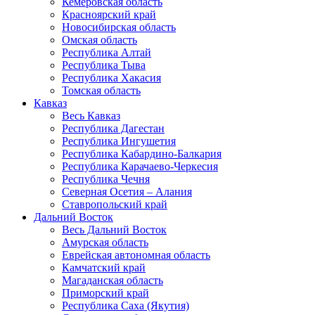
Кемеровская область
Красноярский край
Новосибирская область
Омская область
Республика Алтай
Республика Тыва
Республика Хакасия
Томская область
Кавказ
Весь Кавказ
Республика Дагестан
Республика Ингушетия
Республика Кабардино-Балкария
Республика Карачаево-Черкесия
Республика Чечня
Северная Осетия – Алания
Ставропольский край
Дальний Восток
Весь Дальний Восток
Амурская область
Еврейская автономная область
Камчатский край
Магаданская область
Приморский край
Республика Саха (Якутия)