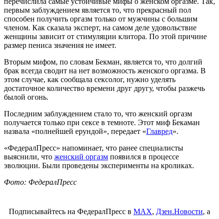
перечислила самые устойчивые мифы о женском оргазме. Так,
первым заблуждением является то, что прекрасный пол
способен получить оргазм только от мужчины с большим
членом. Как сказала эксперт, на самом деле удовольствие
женщины зависит от стимуляции клитора. По этой причине
размер пениса значения не имеет.
Вторым мифом, по словам Бекман, является то, что долгий
брак всегда сводит на нет возможность женского оргазма. В
этом случае, как сообщала сексолог, нужно уделять
достаточное количество времени друг другу, чтобы разжечь
былой огонь.
Последним заблуждением стало то, что женский оргазм
получается только при сексе в темноте. Этот миф Бекаман
назвала «полнейшей ерундой», передает «
Главред
».
«ФедералПресс» напоминает, что ранее специалисты
выяснили, что
женский оргазм
появился в процессе
эволюции. Были проведены эксперименты на кроликах.
Фото: ФедералПресс
Подписывайтесь на ФедералПресс в
МАХ
,
Дзен.Новости
, а