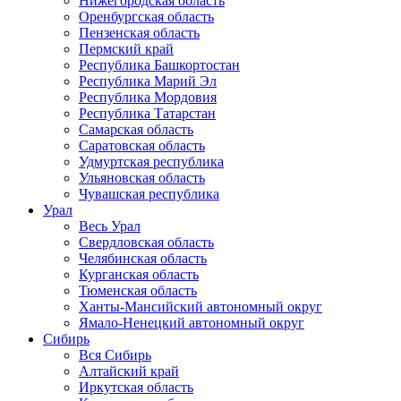
Нижегородская область
Оренбургская область
Пензенская область
Пермский край
Республика Башкортостан
Республика Марий Эл
Республика Мордовия
Республика Татарстан
Самарская область
Саратовская область
Удмуртская республика
Ульяновская область
Чувашская республика
Урал
Весь Урал
Свердловская область
Челябинская область
Курганская область
Тюменская область
Ханты-Мансийский автономный округ
Ямало-Ненецкий автономный округ
Сибирь
Вся Сибирь
Алтайский край
Иркутская область