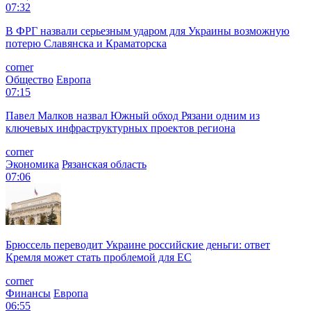
07:32
В ФРГ назвали серьезным ударом для Украины возможную
потерю Славянска и Краматорска
corner
Общество
Европа
07:15
Павел Малков назвал Южный обход Рязани одним из
ключевых инфраструктурных проектов региона
corner
Экономика
Рязанская область
07:06
Брюссель переводит Украине российские деньги: ответ
Кремля может стать проблемой для EC
corner
Финансы
Европа
06:55