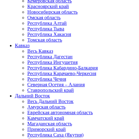
Кемеровская область
Красноярский край
Новосибирская область
Омская область
Республика Алтай
Республика Тыва
Республика Хакасия
Томская область
Кавказ
Весь Кавказ
Республика Дагестан
Республика Ингушетия
Республика Кабардино-Балкария
Республика Карачаево-Черкесия
Республика Чечня
Северная Осетия – Алания
Ставропольский край
Дальний Восток
Весь Дальний Восток
Амурская область
Еврейская автономная область
Камчатский край
Магаданская область
Приморский край
Республика Саха (Якутия)