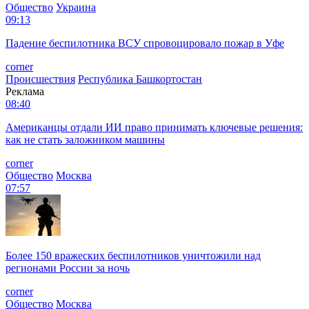
Общество
Украина
09:13
Падение беспилотника ВСУ спровоцировало пожар в Уфе
corner
Происшествия
Республика Башкортостан
Реклама
08:40
Американцы отдали ИИ право принимать ключевые решения:
как не стать заложником машины
corner
Общество
Москва
07:57
Более 150 вражеских беспилотников уничтожили над
регионами России за ночь
corner
Общество
Москва