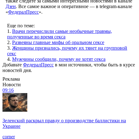
также следите за самыми интересными новостями в канале
Дзен
. Все самое важное и оперативное — в telegram-канале
«
ФедералПресс
».
Еще по теме:
1.
Врачи перечислили самые необычные травмы,
полученные во время секса
2.
Развеяны главные мифы об оральном сексе
3.
Женщины признались, почему их тянет на групповой
секс
4.
Мужчины сообщили, почему не хотят секса
Добавьте
ФедералПресс
в мои источники, чтобы быть в курсе
новостей дня.
Реклама
Новости
09:16
Зеленский раскрыл правду о производстве баллистики на
Украине
corner