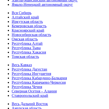
Ханты-Мансийский автономный округ
Ямало-Ненецкий автономный округ
Вся Сибирь
Алтайский край
Иркутская область
Кемеровская область
Красноярский край
Новосибирская область
Омская область
Республика Алтай
Республика Тыва
Республика Хакасия
Томская область
Весь Кавказ
Республика Дагестан
Республика Ингушетия
Республика Кабардино-Балкария
Республика Карачаево-Черкесия
Республика Чечня
Северная Осетия – Алания
Ставропольский край
Весь Дальний Восток
Амурская область