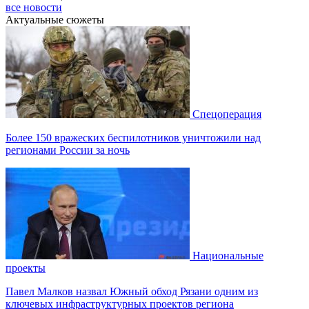
все новости
Актуальные сюжеты
Спецоперация
Более 150 вражеских беспилотников уничтожили над
регионами России за ночь
Национальные
проекты
Павел Малков назвал Южный обход Рязани одним из
ключевых инфраструктурных проектов региона