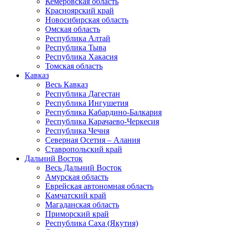
Кемеровская область
Красноярский край
Новосибирская область
Омская область
Республика Алтай
Республика Тыва
Республика Хакасия
Томская область
Кавказ
Весь Кавказ
Республика Дагестан
Республика Ингушетия
Республика Кабардино-Балкария
Республика Карачаево-Черкесия
Республика Чечня
Северная Осетия – Алания
Ставропольский край
Дальний Восток
Весь Дальний Восток
Амурская область
Еврейская автономная область
Камчатский край
Магаданская область
Приморский край
Республика Саха (Якутия)