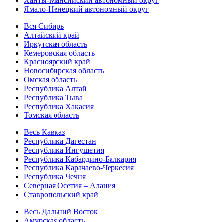
Ханты-Мансийский автономный округ
Ямало-Ненецкий автономный округ
Вся Сибирь
Алтайский край
Иркутская область
Кемеровская область
Красноярский край
Новосибирская область
Омская область
Республика Алтай
Республика Тыва
Республика Хакасия
Томская область
Весь Кавказ
Республика Дагестан
Республика Ингушетия
Республика Кабардино-Балкария
Республика Карачаево-Черкесия
Республика Чечня
Северная Осетия – Алания
Ставропольский край
Весь Дальний Восток
Амурская область