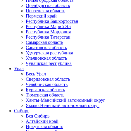
Нижегородская область
Оренбургская область
Пензенская область
Пермский край
Республика Башкортостан
Республика Марий Эл
Республика Мордовия
Республика Татарстан
Самарская область
Саратовская область
Удмуртская республика
Ульяновская область
Чувашская республика
Урал
Весь Урал
Свердловская область
Челябинская область
Курганская область
Тюменская область
Ханты-Мансийский автономный округ
Ямало-Ненецкий автономный округ
Сибирь
Вся Сибирь
Алтайский край
Иркутская область