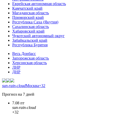
Еврейская автономная область
Камчатский край
Магаданская область
Приморский край
Республика Саха (Якутия)
Сахалинская область
Хабаровский край
Чукотский автономный округ
Забайкальский край
Республика Бурятия
Весь Донбасс
Запорожская область
Херсонская область
ЛНР
ДНР
sun-rain-cloud
Москва
+32
Прогноз на 7 дней
7.08 пт
sun-rain-cloud
+32