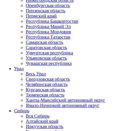
Нижегородская область
Оренбургская область
Пензенская область
Пермский край
Республика Башкортостан
Республика Марий Эл
Республика Мордовия
Республика Татарстан
Самарская область
Саратовская область
Удмуртская республика
Ульяновская область
Чувашская республика
Урал
Весь Урал
Свердловская область
Челябинская область
Курганская область
Тюменская область
Ханты-Мансийский автономный округ
Ямало-Ненецкий автономный округ
Сибирь
Вся Сибирь
Алтайский край
Иркутская область