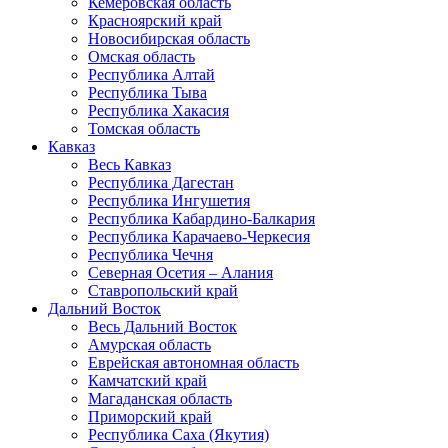
Кемеровская область
Красноярский край
Новосибирская область
Омская область
Республика Алтай
Республика Тыва
Республика Хакасия
Томская область
Кавказ
Весь Кавказ
Республика Дагестан
Республика Ингушетия
Республика Кабардино-Балкария
Республика Карачаево-Черкесия
Республика Чечня
Северная Осетия – Алания
Ставропольский край
Дальний Восток
Весь Дальний Восток
Амурская область
Еврейская автономная область
Камчатский край
Магаданская область
Приморский край
Республика Саха (Якутия)