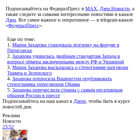
Подписывайтесь на ФедералПресс в
МАХ
,
Дзен.Новости
, а
также следите за самыми интересными новостями в канале
Дзен
. Все самое важное и оперативное — в telegram-канале
«
ФедералПресс
».
Еще по теме:
1.
Мария Захарова станцевала лезгинку на форуме в
Пятигорске
2.
Захарова удивилась двойным стандартам Запада в
вопросе обмена заключенными между РФ и Украиной
3.
Мария Захарова высказалась о стенограмме разговора
Трампа и Зеленского
4.
Захарова попросила Вашингтон опубликовать
стенограммы переговоров Обамы
5.
Захарова перечислила страны с самым негативным
образом России в прессе
Подписывайтесь на наш канал в
Дзене
, чтобы быть в курсе
новостей дня.
Реклама
Новости
23:52