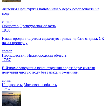
Жителям Оренбуржья напомнили о мерах безопасности на
воде
corner
Общество
Оренбургская область
18:38
Нижегородка получила серьезную травму на базе отдыха: СК
начал проверку
corner
Происшествия
Нижегородская область
17:57
В Яхроме завершена реконструкция водозабора: жители
получили чистую воду без запаха и ржавчины
corner
Нацпроекты
Московская область
17:52