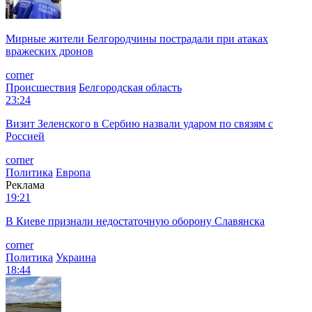
Мирные жители Белгородчины пострадали при атаках
вражеских дронов
corner
Происшествия
Белгородская область
23:24
Визит Зеленского в Сербию назвали ударом по связям с
Россией
corner
Политика
Европа
Реклама
19:21
В Киеве признали недостаточную оборону Славянска
corner
Политика
Украина
18:44