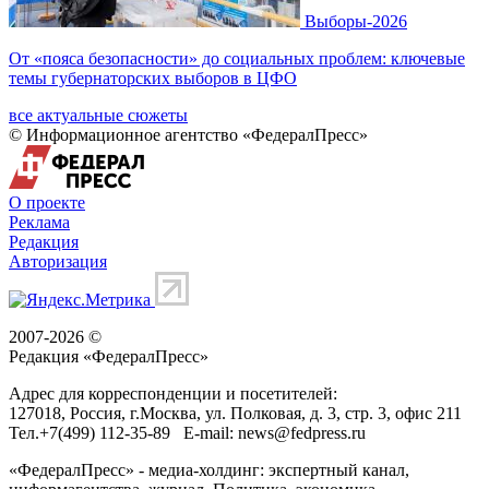
Выборы-2026
От «пояса безопасности» до социальных проблем: ключевые
темы губернаторских выборов в ЦФО
все актуальные сюжеты
© Информационное агентство «ФедералПресс»
О проекте
Реклама
Редакция
Авторизация
2007-2026 ©
Редакция «
ФедералПресс
»
Адрес для корреспонденции и посетителей:
127018
, Россия, г.
Москва
,
ул. Полковая, д. 3, стр. 3
, офис 211
Тел.
+7(499) 112-35-89
E-mail:
news@fedpress.ru
«ФедералПресс» - медиа-холдинг: экспертный канал,