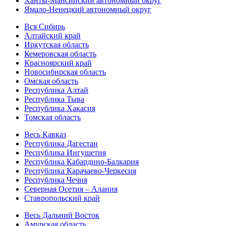
Ханты-Мансийский автономный округ
Ямало-Ненецкий автономный округ
Вся Сибирь
Алтайский край
Иркутская область
Кемеровская область
Красноярский край
Новосибирская область
Омская область
Республика Алтай
Республика Тыва
Республика Хакасия
Томская область
Весь Кавказ
Республика Дагестан
Республика Ингушетия
Республика Кабардино-Балкария
Республика Карачаево-Черкесия
Республика Чечня
Северная Осетия – Алания
Ставропольский край
Весь Дальний Восток
Амурская область