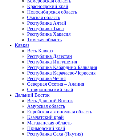
Кемеровская область
Красноярский край
Новосибирская область
Омская область
Республика Алтай
Республика Тыва
Республика Хакасия
Томская область
Кавказ
Весь Кавказ
Республика Дагестан
Республика Ингушетия
Республика Кабардино-Балкария
Республика Карачаево-Черкесия
Республика Чечня
Северная Осетия – Алания
Ставропольский край
Дальний Восток
Весь Дальний Восток
Амурская область
Еврейская автономная область
Камчатский край
Магаданская область
Приморский край
Республика Саха (Якутия)