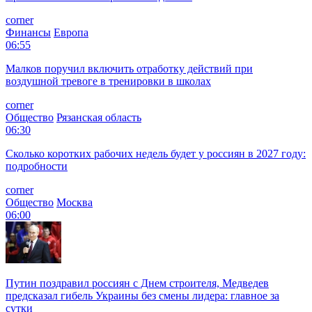
corner
Финансы
Европа
06:55
Малков поручил включить отработку действий при
воздушной тревоге в тренировки в школах
corner
Общество
Рязанская область
06:30
Сколько коротких рабочих недель будет у россиян в 2027 году:
подробности
corner
Общество
Москва
06:00
Путин поздравил россиян с Днем строителя, Медведев
предсказал гибель Украины без смены лидера: главное за
сутки