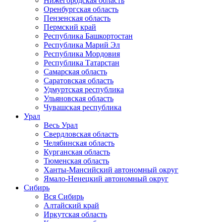
Нижегородская область
Оренбургская область
Пензенская область
Пермский край
Республика Башкортостан
Республика Марий Эл
Республика Мордовия
Республика Татарстан
Самарская область
Саратовская область
Удмуртская республика
Ульяновская область
Чувашская республика
Урал
Весь Урал
Свердловская область
Челябинская область
Курганская область
Тюменская область
Ханты-Мансийский автономный округ
Ямало-Ненецкий автономный округ
Сибирь
Вся Сибирь
Алтайский край
Иркутская область