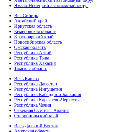
Ханты-Мансийский автономный округ
Ямало-Ненецкий автономный округ
Вся Сибирь
Алтайский край
Иркутская область
Кемеровская область
Красноярский край
Новосибирская область
Омская область
Республика Алтай
Республика Тыва
Республика Хакасия
Томская область
Весь Кавказ
Республика Дагестан
Республика Ингушетия
Республика Кабардино-Балкария
Республика Карачаево-Черкесия
Республика Чечня
Северная Осетия – Алания
Ставропольский край
Весь Дальний Восток
Амурская область