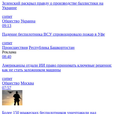
Зеленский раскрыл правду о производстве баллистики на
Украине
corner
Общество
Украина
09:13
Падение беспилотника ВСУ спровоцировало пожар в Уфе
corner
Происшествия
Республика Башкортостан
Реклама
08:40
Американцы отдали ИИ право принимать ключевые решения:
как не стать заложником машины
corner
Общество
Москва
07:57
Более 150 вражеских беспилотников уничтожили над