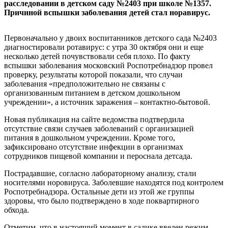
расследовании в детском саду №2403 при школе №1357.
Причиной вспышки заболевания детей стал норавирус.
Первоначально у двоих воспитанников детского сада №2403
диагностировали ротавирус: с утра 30 октября они и еще
несколько детей почувствовали себя плохо. По факту
вспышки заболевания московский Роспотребнадзор провел
проверку, результаты которой показали, что случаи
заболевания «предположительно не связаны с
организованным питанием в детском дошкольном
учреждении», а источник заражения – контактно-бытовой.
Новая публикация на сайте ведомства подтвердила
отсутствие связи случаев заболеваний с организацией
питания в дошкольном учреждении. Кроме того,
зафиксировано отсутствие инфекции в организмах
сотрудников пищевой компании и пероснала детсада.
Пострадавшие, согласно лабораторному анализу, стали
носителями норовируса. Заболевшие находятся под контролем
Роспотребнадзора. Остальные дети из этой же группы
здоровы, что было подтверждено в ходе поквартирного
обхода.
Отметим, что в настоящий момент в садике введен режим