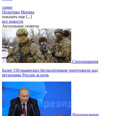
corner
Политика
Москва
показать еще [...]
все новости
Актуальные сюжеты
Спецоперация
Более 150 вражеских беспилотников уничтожили над
регионами России за ночь
Национальные