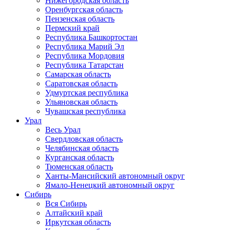
Нижегородская область
Оренбургская область
Пензенская область
Пермский край
Республика Башкортостан
Республика Марий Эл
Республика Мордовия
Республика Татарстан
Самарская область
Саратовская область
Удмуртская республика
Ульяновская область
Чувашская республика
Урал
Весь Урал
Свердловская область
Челябинская область
Курганская область
Тюменская область
Ханты-Мансийский автономный округ
Ямало-Ненецкий автономный округ
Сибирь
Вся Сибирь
Алтайский край
Иркутская область