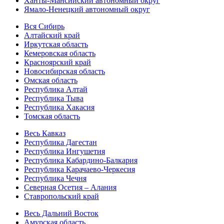
Ханты-Мансийский автономный округ
Ямало-Ненецкий автономный округ
Вся Сибирь
Алтайский край
Иркутская область
Кемеровская область
Красноярский край
Новосибирская область
Омская область
Республика Алтай
Республика Тыва
Республика Хакасия
Томская область
Весь Кавказ
Республика Дагестан
Республика Ингушетия
Республика Кабардино-Балкария
Республика Карачаево-Черкесия
Республика Чечня
Северная Осетия – Алания
Ставропольский край
Весь Дальний Восток
Амурская область