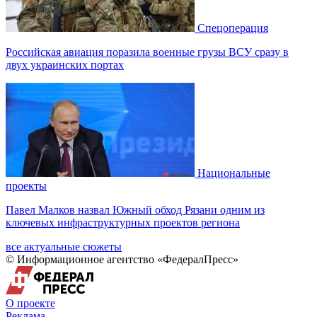
Спецоперация
Российская авиация поразила военные грузы ВСУ сразу в
двух украинских портах
Национальные
проекты
Павел Малков назвал Южный обход Рязани одним из
ключевых инфраструктурных проектов региона
все актуальные сюжеты
© Информационное агентство «ФедералПресс»
О проекте
Реклама