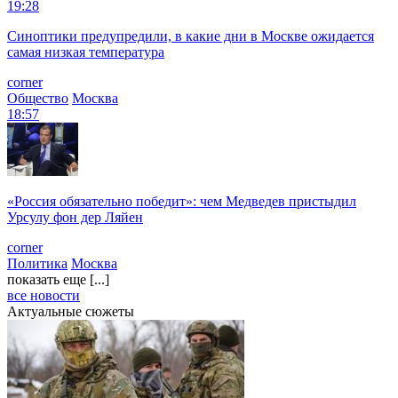
19:28
Синоптики предупредили, в какие дни в Москве ожидается
самая низкая температура
corner
Общество
Москва
18:57
«Россия обязательно победит»: чем Медведев пристыдил
Урсулу фон дер Ляйен
corner
Политика
Москва
показать еще [...]
все новости
Актуальные сюжеты