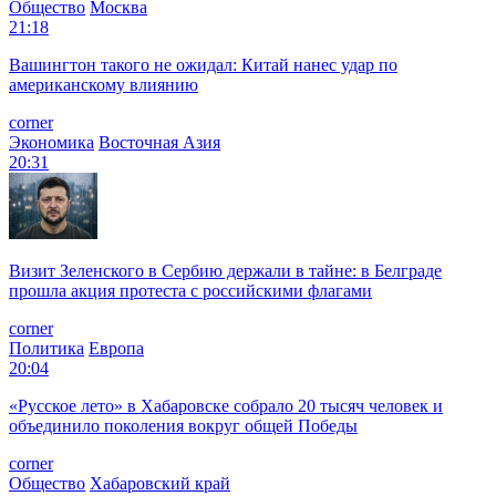
Общество
Москва
21:18
Вашингтон такого не ожидал: Китай нанес удар по
американскому влиянию
corner
Экономика
Восточная Азия
20:31
Визит Зеленского в Сербию держали в тайне: в Белграде
прошла акция протеста с российскими флагами
corner
Политика
Европа
20:04
«Русское лето» в Хабаровске собрало 20 тысяч человек и
объединило поколения вокруг общей Победы
corner
Общество
Хабаровский край