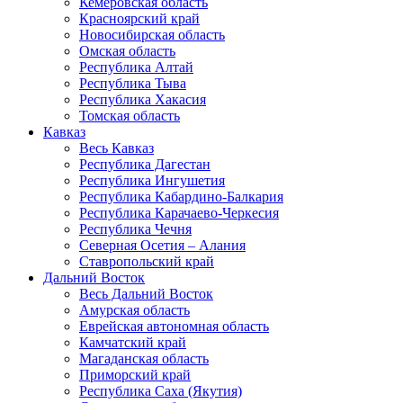
Кемеровская область
Красноярский край
Новосибирская область
Омская область
Республика Алтай
Республика Тыва
Республика Хакасия
Томская область
Кавказ
Весь Кавказ
Республика Дагестан
Республика Ингушетия
Республика Кабардино-Балкария
Республика Карачаево-Черкесия
Республика Чечня
Северная Осетия – Алания
Ставропольский край
Дальний Восток
Весь Дальний Восток
Амурская область
Еврейская автономная область
Камчатский край
Магаданская область
Приморский край
Республика Саха (Якутия)