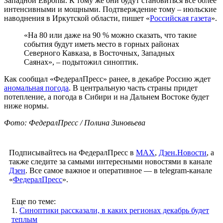
Западной Европы. К тому же они будут становиться все более
интенсивными и мощными. Подтверждение тому – июльские
наводнения в Иркутской области, пишет «
Российская газета
».
«На 80 или даже на 90 % можно сказать, что такие
события будут иметь место в горных районах
Северного Кавказа, в Восточных, Западных
Саянах», – подытожил синоптик.
Как сообщал «ФедералПресс» ранее, в декабре Россию ждет
аномальная погода
. В центральную часть страны придет
потепление, а погода в Сибири и на Дальнем Востоке будет
ниже нормы.
Фото: ФедералПресс / Полина Зиновьева
Подписывайтесь на ФедералПресс в
МАХ
,
Дзен.Новости
, а
также следите за самыми интересными новостями в канале
Дзен
. Все самое важное и оперативное — в telegram-канале
«
ФедералПресс
».
Еще по теме:
1.
Синоптики рассказали, в каких регионах декабрь будет
теплым