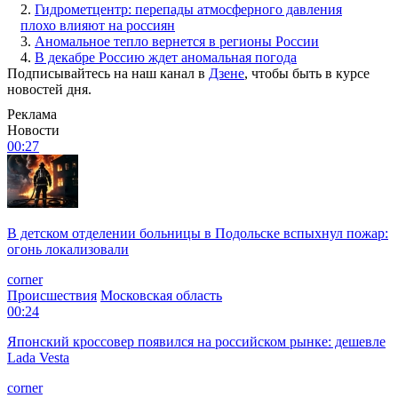
2.
Гидрометцентр: перепады атмосферного давления
плохо влияют на россиян
3.
Аномальное тепло вернется в регионы России
4.
В декабре Россию ждет аномальная погода
Подписывайтесь на наш канал в
Дзене
, чтобы быть в курсе
новостей дня.
Реклама
Новости
00:27
В детском отделении больницы в Подольске вспыхнул пожар:
огонь локализовали
corner
Происшествия
Московская область
00:24
Японский кроссовер появился на российском рынке: дешевле
Lada Vesta
corner