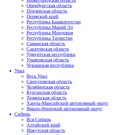
Нижегородская область
Оренбургская область
Пензенская область
Пермский край
Республика Башкортостан
Республика Марий Эл
Республика Мордовия
Республика Татарстан
Самарская область
Саратовская область
Удмуртская республика
Ульяновская область
Чувашская республика
Урал
Весь Урал
Свердловская область
Челябинская область
Курганская область
Тюменская область
Ханты-Мансийский автономный округ
Ямало-Ненецкий автономный округ
Сибирь
Вся Сибирь
Алтайский край
Иркутская область