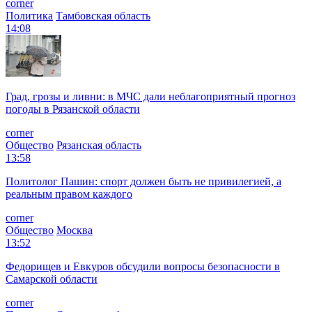
corner
Политика
Тамбовская область
14:08
Град, грозы и ливни: в МЧС дали неблагоприятный прогноз
погоды в Рязанской области
corner
Общество
Рязанская область
13:58
Политолог Пашин: спорт должен быть не привилегией, а
реальным правом каждого
corner
Общество
Москва
13:52
Федорищев и Евкуров обсудили вопросы безопасности в
Самарской области
corner