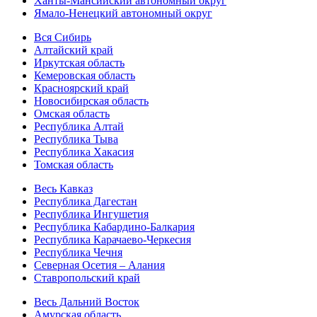
Ханты-Мансийский автономный округ
Ямало-Ненецкий автономный округ
Вся Сибирь
Алтайский край
Иркутская область
Кемеровская область
Красноярский край
Новосибирская область
Омская область
Республика Алтай
Республика Тыва
Республика Хакасия
Томская область
Весь Кавказ
Республика Дагестан
Республика Ингушетия
Республика Кабардино-Балкария
Республика Карачаево-Черкесия
Республика Чечня
Северная Осетия – Алания
Ставропольский край
Весь Дальний Восток
Амурская область