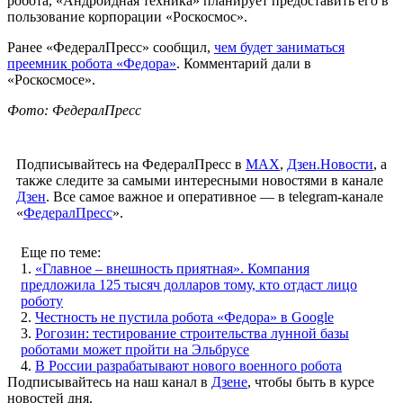
робота, «Андройдная техника» планирует предоставить его в
пользование корпорации «Роскосмос».
Ранее «ФедералПресс» сообщил,
чем будет заниматься
преемник робота «Федора»
. Комментарий дали в
«Роскосмосе».
Фото: ФедералПресс
Подписывайтесь на ФедералПресс в
МАХ
,
Дзен.Новости
, а
также следите за самыми интересными новостями в канале
Дзен
. Все самое важное и оперативное — в telegram-канале
«
ФедералПресс
».
Еще по теме:
1.
«Главное – внешность приятная». Компания
предложила 125 тысяч долларов тому, кто отдаст лицо
роботу
2.
Честность не пустила робота «Федора» в Google
3.
Рогозин: тестирование строительства лунной базы
роботами может пройти на Эльбрусе
4.
В России разрабатывают нового военного робота
Подписывайтесь на наш канал в
Дзене
, чтобы быть в курсе
новостей дня.