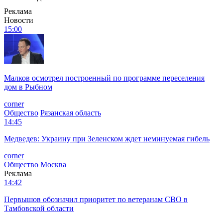
Реклама
Новости
15:00
Малков осмотрел построенный по программе переселения
дом в Рыбном
corner
Общество
Рязанская область
14:45
Медведев: Украину при Зеленском ждет неминуемая гибель
corner
Общество
Москва
Реклама
14:42
Первышов обозначил приоритет по ветеранам СВО в
Тамбовской области