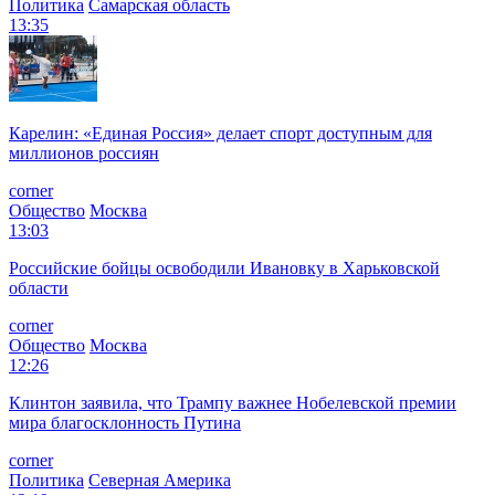
Политика
Самарская область
13:35
Карелин: «Единая Россия» делает спорт доступным для
миллионов россиян
corner
Общество
Москва
13:03
Российские бойцы освободили Ивановку в Харьковской
области
corner
Общество
Москва
12:26
Клинтон заявила, что Трампу важнее Нобелевской премии
мира благосклонность Путина
corner
Политика
Северная Америка