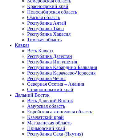
Кемеровская область
Красноярский край
Новосибирская область
Омская область
Республика Алтай
Республика Тыва
Республика Хакасия
Томская область
Кавказ
Весь Кавказ
Республика Дагестан
Республика Ингушетия
Республика Кабардино-Балкария
Республика Карачаево-Черкесия
Республика Чечня
Северная Осетия – Алания
Ставропольский край
Дальний Восток
Весь Дальний Восток
Амурская область
Еврейская автономная область
Камчатский край
Магаданская область
Приморский край
Республика Саха (Якутия)