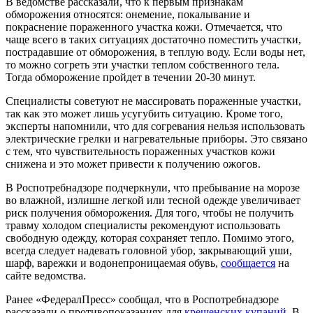
В ведомстве рассказали, что к первым признакам
обморожения относятся: онемение, покалывание и
покраснение пораженного участка кожи. Отмечается, что
чаще всего в таких ситуациях достаточно поместить участки,
пострадавшие от обморожения, в теплую воду. Если воды нет,
то можно согреть эти участки теплом собственного тела.
Тогда обморожение пройдет в течении 20-30 минут.
Специалисты советуют не массировать пораженные участки,
так как это может лишь усугубить ситуацию. Кроме того,
эксперты напомнили, что для согревания нельзя использовать
электрические грелки и нагревательные приборы. Это связано
с тем, что чувствительность пораженных участков кожи
снижена и это может привести к получению ожогов.
В Роспотребнадзоре подчеркнули, что пребывание на морозе
во влажной, излишне легкой или тесной одежде увеличивает
риск получения обморожения. Для того, чтобы не получить
травму холодом специалисты рекомендуют использовать
свободную одежду, которая сохраняет тепло. Помимо этого,
всегда следует надевать головной убор, закрывающий уши,
шарф, варежки и водонепроницаемая обувь,
сообщается
на
сайте ведомства.
Ранее «ФедералПресс» сообщал, что в Роспотребнадзоре
рассказали о противопоказаниях для
крещенских купаний
. В