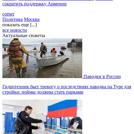
сократить поддержку Армении
corner
Политика
Москва
показать еще [...]
все новости
Актуальные сюжеты
Паводки в России
Гидротехник бьет тревогу о последствиях паводка на Туре для
стройки: поймы должны стать парками