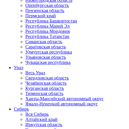
Нижегородская область
Оренбургская область
Пензенская область
Пермский край
Республика Башкортостан
Республика Марий Эл
Республика Мордовия
Республика Татарстан
Самарская область
Саратовская область
Удмуртская республика
Ульяновская область
Чувашская республика
Урал
Весь Урал
Свердловская область
Челябинская область
Курганская область
Тюменская область
Ханты-Мансийский автономный округ
Ямало-Ненецкий автономный округ
Сибирь
Вся Сибирь
Алтайский край
Иркутская область