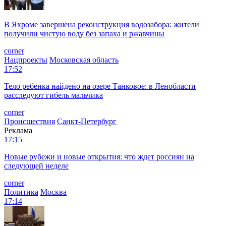
В Яхроме завершена реконструкция водозабора: жители
получили чистую воду без запаха и ржавчины
corner
Нацпроекты
Московская область
17:52
Тело ребенка найдено на озере Танковое: в Ленобласти
расследуют гибель мальчика
corner
Происшествия
Санкт-Петербург
Реклама
17:15
Новые рубежи и новые открытия: что ждет россиян на
следующей неделе
corner
Политика
Москва
17:14