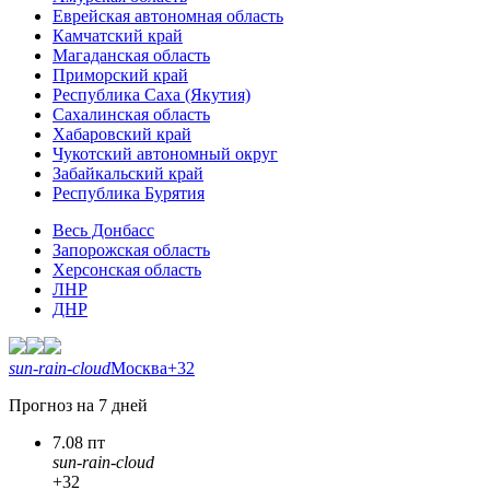
Еврейская автономная область
Камчатский край
Магаданская область
Приморский край
Республика Саха (Якутия)
Сахалинская область
Хабаровский край
Чукотский автономный округ
Забайкальский край
Республика Бурятия
Весь Донбасс
Запорожская область
Херсонская область
ЛНР
ДНР
sun-rain-cloud
Москва
+32
Прогноз на 7 дней
7.08 пт
sun-rain-cloud
+32