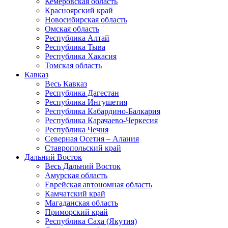
Кемеровская область
Красноярский край
Новосибирская область
Омская область
Республика Алтай
Республика Тыва
Республика Хакасия
Томская область
Кавказ
Весь Кавказ
Республика Дагестан
Республика Ингушетия
Республика Кабардино-Балкария
Республика Карачаево-Черкесия
Республика Чечня
Северная Осетия – Алания
Ставропольский край
Дальний Восток
Весь Дальний Восток
Амурская область
Еврейская автономная область
Камчатский край
Магаданская область
Приморский край
Республика Саха (Якутия)