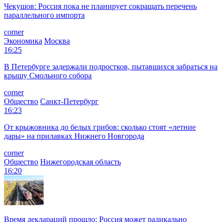
Чекушов: Россия пока не планирует сокращать перечень
параллельного импорта
corner
Экономика
Москва
16:25
В Петербурге задержали подростков, пытавшихся забраться на
крышу Смольного собора
corner
Общество
Санкт-Петербург
16:23
От крыжовника до белых грибов: сколько стоят «летние
дары» на прилавках Нижнего Новгорода
corner
Общество
Нижегородская область
16:20
Время деклараций прошло: Россия может радикально