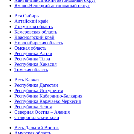
Ханты-Мансийский автономный округ
Ямало-Ненецкий автономный округ
Вся Сибирь
Алтайский край
Иркутская область
Кемеровская область
Красноярский край
Новосибирская область
Омская область
Республика Алтай
Республика Тыва
Республика Хакасия
Томская область
Весь Кавказ
Республика Дагестан
Республика Ингушетия
Республика Кабардино-Балкария
Республика Карачаево-Черкесия
Республика Чечня
Северная Осетия – Алания
Ставропольский край
Весь Дальний Восток
Амурская область