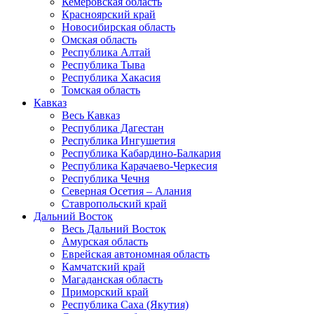
Кемеровская область
Красноярский край
Новосибирская область
Омская область
Республика Алтай
Республика Тыва
Республика Хакасия
Томская область
Кавказ
Весь Кавказ
Республика Дагестан
Республика Ингушетия
Республика Кабардино-Балкария
Республика Карачаево-Черкесия
Республика Чечня
Северная Осетия – Алания
Ставропольский край
Дальний Восток
Весь Дальний Восток
Амурская область
Еврейская автономная область
Камчатский край
Магаданская область
Приморский край
Республика Саха (Якутия)