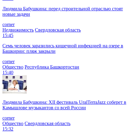
Людмила Бабушкина: перед строительной отраслью стоят
новые задачи
corner
Недвижимость
Свердловская область
15:45
Семь человек заразились кишечной инфекцией на озере в
Башкирии: пляж закрыли
corner
Общество
Республика Башкортостан
15:40
Людмила Бабушкина: XII фестиваль UralTerraJazz соберет в
Камышлове музыкантов со всей России
corner
Общество
Свердловская область
15:32