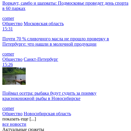
Воркаут, самбо и шахматы: Подмосковье проведет день спорта
в 60 парках
corner
Общество
Московская область
15:31
Почти 70 % сливочного масла не прошло проверку в
Петербурге: что нашли в молочной продукции
corner
Общество
Санкт-Петербург
15:26
Поймал осетра: рыбака будут судить за поимку
краснокнижной рыбы в Новосибирске
corner
Общество
Новосибирская область
показать еще [...]
все новости
Актуальные сюжеты