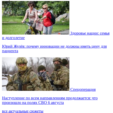
Здоровье нации: семья
и долголетие
Юрий Жулёв: почему инновации не должны иметь цену для
пациента
Спецоперация
Наступление по всем направлениям продолжается: что
произошло на полях СВО 6 августа
все актуальные сюжеты