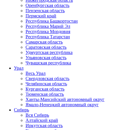
Нижегородская область
Оренбургская область
Пензенская область
Пермский край
Республика Башкортостан
Республика Марий Эл
Республика Мордовия
Республика Татарстан
Самарская область
Саратовская область
Удмуртская республика
Ульяновская область
Чувашская республика
Урал
Весь Урал
Свердловская область
Челябинская область
Курганская область
Тюменская область
Ханты-Мансийский автономный округ
Ямало-Ненецкий автономный округ
Сибирь
Вся Сибирь
Алтайский край
Иркутская область