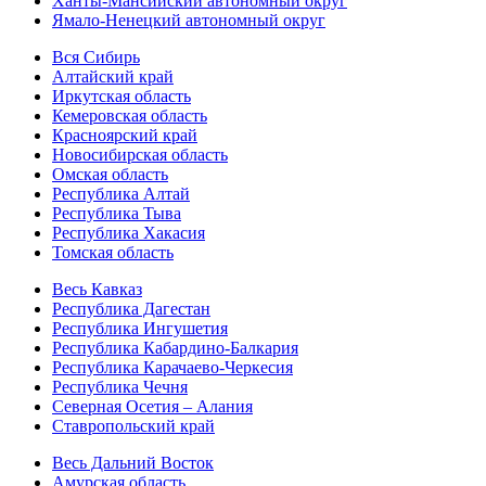
Ханты-Мансийский автономный округ
Ямало-Ненецкий автономный округ
Вся Сибирь
Алтайский край
Иркутская область
Кемеровская область
Красноярский край
Новосибирская область
Омская область
Республика Алтай
Республика Тыва
Республика Хакасия
Томская область
Весь Кавказ
Республика Дагестан
Республика Ингушетия
Республика Кабардино-Балкария
Республика Карачаево-Черкесия
Республика Чечня
Северная Осетия – Алания
Ставропольский край
Весь Дальний Восток
Амурская область