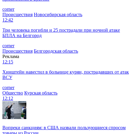
corner
Происшествия
Новосибирская область
12:42
Три человека погибли и 25 пострадали при ночной атаке
БПЛА на Белгород
corner
Происшествия
Белгородская область
Реклама
12:15
Хинштейн навестил в больнице курян, пострадавших от атак
ВСУ
corner
Общество
Курская область
12:12
Вопреки санкциям: в США назвали пользующиеся спросом
товары из России