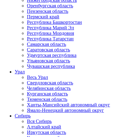
Нижегородская область
Оренбургская область
Пензенская область
Пермский край
Республика Башкортостан
Республика Марий Эл
Республика Мордовия
Республика Татарстан
Самарская область
Саратовская область
Удмуртская республика
Ульяновская область
Чувашская республика
Урал
Весь Урал
Свердловская область
Челябинская область
Курганская область
Тюменская область
Ханты-Мансийский автономный округ
Ямало-Ненецкий автономный округ
Сибирь
Вся Сибирь
Алтайский край
Иркутская область