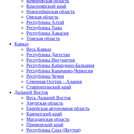
Кемеровская область
Красноярский край
Новосибирская область
Омская область
Республика Алтай
Республика Тыва
Республика Хакасия
Томская область
Кавказ
Весь Кавказ
Республика Дагестан
Республика Ингушетия
Республика Кабардино-Балкария
Республика Карачаево-Черкесия
Республика Чечня
Северная Осетия – Алания
Ставропольский край
Дальний Восток
Весь Дальний Восток
Амурская область
Еврейская автономная область
Камчатский край
Магаданская область
Приморский край
Республика Саха (Якутия)