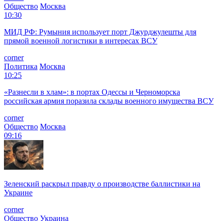
Общество
Москва
10:30
МИД РФ: Румыния использует порт Джурджулешты для
прямой военной логистики в интересах ВСУ
corner
Политика
Москва
10:25
«Разнесли в хлам»: в портах Одессы и Черноморска
российская армия поразила склады военного имущества ВСУ
corner
Общество
Москва
09:16
Зеленский раскрыл правду о производстве баллистики на
Украине
corner
Общество
Украина