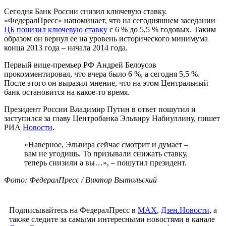
Сегодня Банк России снизил ключевую ставку.
«ФедералПресс» напоминает, что на сегодняшнем заседании
ЦБ понизил ключевую ставку
с 6 % до 5,5 % годовых. Таким
образом он вернул ее на уровень исторического минимума
конца 2013 года – начала 2014 года.
Первый вице-премьер РФ Андрей Белоусов
прокомментировал, что вчера было 6 %, а сегодня 5,5 %.
После этого он выразил мнение, что на этом Центральный
банк остановится на какое-то время.
Президент России Владимир Путин в ответ пошутил и
заступился за главу Центробанка Эльвиру Набиуллину, пишет
РИА
Новости
.
«Наверное, Эльвира сейчас смотрит и думает –
вам не угодишь. То призывали снижать ставку,
теперь снизили а вы…», – пошутил президент.
Фото: ФедералПресс / Виктор Вытольский
Подписывайтесь на ФедералПресс в
МАХ
,
Дзен.Новости
, а
также следите за самыми интересными новостями в канале