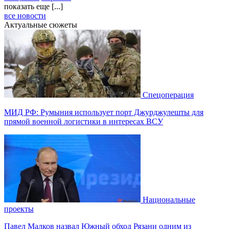
показать еще [...]
все новости
Актуальные сюжеты
Спецоперация
МИД РФ: Румыния использует порт Джурджулешты для
прямой военной логистики в интересах ВСУ
Национальные
проекты
Павел Малков назвал Южный обход Рязани одним из