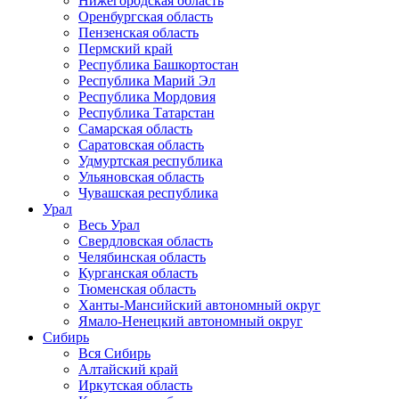
Нижегородская область
Оренбургская область
Пензенская область
Пермский край
Республика Башкортостан
Республика Марий Эл
Республика Мордовия
Республика Татарстан
Самарская область
Саратовская область
Удмуртская республика
Ульяновская область
Чувашская республика
Урал
Весь Урал
Свердловская область
Челябинская область
Курганская область
Тюменская область
Ханты-Мансийский автономный округ
Ямало-Ненецкий автономный округ
Сибирь
Вся Сибирь
Алтайский край
Иркутская область