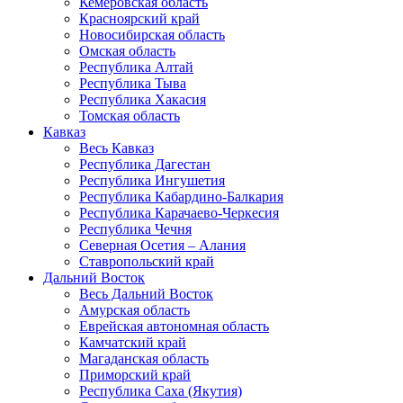
Кемеровская область
Красноярский край
Новосибирская область
Омская область
Республика Алтай
Республика Тыва
Республика Хакасия
Томская область
Кавказ
Весь Кавказ
Республика Дагестан
Республика Ингушетия
Республика Кабардино-Балкария
Республика Карачаево-Черкесия
Республика Чечня
Северная Осетия – Алания
Ставропольский край
Дальний Восток
Весь Дальний Восток
Амурская область
Еврейская автономная область
Камчатский край
Магаданская область
Приморский край
Республика Саха (Якутия)