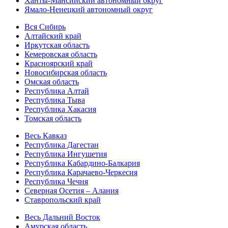
Ханты-Мансийский автономный округ
Ямало-Ненецкий автономный округ
Вся Сибирь
Алтайский край
Иркутская область
Кемеровская область
Красноярский край
Новосибирская область
Омская область
Республика Алтай
Республика Тыва
Республика Хакасия
Томская область
Весь Кавказ
Республика Дагестан
Республика Ингушетия
Республика Кабардино-Балкария
Республика Карачаево-Черкесия
Республика Чечня
Северная Осетия – Алания
Ставропольский край
Весь Дальний Восток
Амурская область