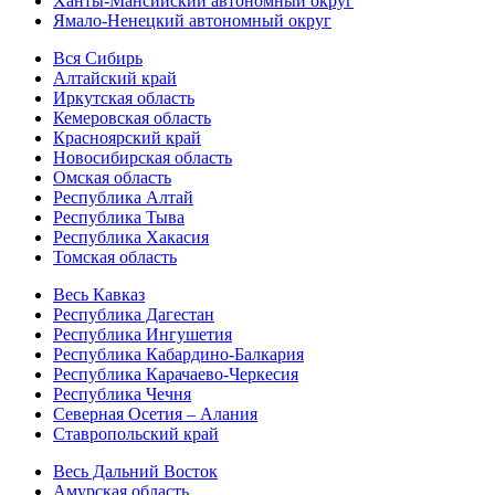
Ханты-Мансийский автономный округ
Ямало-Ненецкий автономный округ
Вся Сибирь
Алтайский край
Иркутская область
Кемеровская область
Красноярский край
Новосибирская область
Омская область
Республика Алтай
Республика Тыва
Республика Хакасия
Томская область
Весь Кавказ
Республика Дагестан
Республика Ингушетия
Республика Кабардино-Балкария
Республика Карачаево-Черкесия
Республика Чечня
Северная Осетия – Алания
Ставропольский край
Весь Дальний Восток
Амурская область