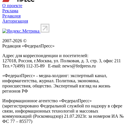
О проекте
Реклама
Редакция
Авторизация
2007-2026 ©
Редакция «
ФедералПресс
»
Адрес для корреспонденции и посетителей:
127018
, Россия, г.
Москва
,
ул. Полковая, д. 3, стр. 3
, офис 211
Тел.
+7(499) 112-35-89
E-mail:
news@fedpress.ru
«ФедералПресс» - медиа-холдинг: экспертный канал,
информагентства, журнал. Политика, экономика,
происшествия, общество. Экспертный взгляд на жизнь
регионов РФ
Информационное агентство «ФедералПресс»
(зарегистрировано Федеральной службой по надзору в сфере
связи, информационных технологий и массовых
коммуникаций (Роскомнадзор) 21.07.2023г. за номером ИА №
ФС 77 – 85577)