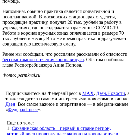
помощь.
Напомним, обычно практика является обязательной и
неоплачиваемой. В московских стационарах студенты,
проходящие практику, получат 20 тыс. рублей за работу в
учреждениях, где не содержатся зараженные COVID-19.
Работа в коронавирусных зонах оплачивается в размере 70
тыс. рублей в месяц. В то же время практика подразумевает
сокращенную шестичасовую смену.
Ранее мы сообщали, что россиянам рассказали об опасности
бессимптомного течения коронавируса
. Об этом сообщила
глава Роспотребнадзора Анна Попова.
Фото: permkrai.ru
Подписывайтесь на ФедералПресс в
МАХ
,
Дзен.Новости
, а
также следите за самыми интересными новостями в канале
Дзен
. Все самое важное и оперативное — в telegram-канале
«
ФедералПресс
».
Еще по теме:
1.
Сахалинская область – первый в стране регион,
который ввел проверку пассажиров на коронавирус в