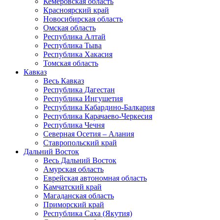
Кемеровская область
Красноярский край
Новосибирская область
Омская область
Республика Алтай
Республика Тыва
Республика Хакасия
Томская область
Кавказ
Весь Кавказ
Республика Дагестан
Республика Ингушетия
Республика Кабардино-Балкария
Республика Карачаево-Черкесия
Республика Чечня
Северная Осетия – Алания
Ставропольский край
Дальний Восток
Весь Дальний Восток
Амурская область
Еврейская автономная область
Камчатский край
Магаданская область
Приморский край
Республика Саха (Якутия)