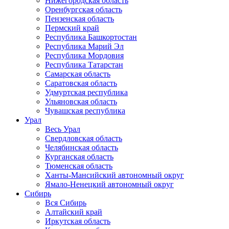
Нижегородская область
Оренбургская область
Пензенская область
Пермский край
Республика Башкортостан
Республика Марий Эл
Республика Мордовия
Республика Татарстан
Самарская область
Саратовская область
Удмуртская республика
Ульяновская область
Чувашская республика
Урал
Весь Урал
Свердловская область
Челябинская область
Курганская область
Тюменская область
Ханты-Мансийский автономный округ
Ямало-Ненецкий автономный округ
Сибирь
Вся Сибирь
Алтайский край
Иркутская область