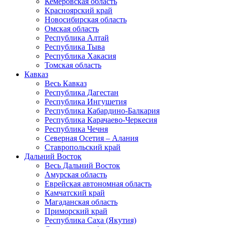
Кемеровская область
Красноярский край
Новосибирская область
Омская область
Республика Алтай
Республика Тыва
Республика Хакасия
Томская область
Кавказ
Весь Кавказ
Республика Дагестан
Республика Ингушетия
Республика Кабардино-Балкария
Республика Карачаево-Черкесия
Республика Чечня
Северная Осетия – Алания
Ставропольский край
Дальний Восток
Весь Дальний Восток
Амурская область
Еврейская автономная область
Камчатский край
Магаданская область
Приморский край
Республика Саха (Якутия)