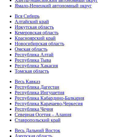
Ханты-Мансийский автономный округ
Ямало-Ненецкий автономный округ
Вся Сибирь
Алтайский край
Иркутская область
Кемеровская область
Красноярский край
Новосибирская область
Омская область
Республика Алтай
Республика Тыва
Республика Хакасия
Томская область
Весь Кавказ
Республика Дагестан
Республика Ингушетия
Республика Кабардино-Балкария
Республика Карачаево-Черкесия
Республика Чечня
Северная Осетия – Алания
Ставропольский край
Весь Дальний Восток
Амурская область