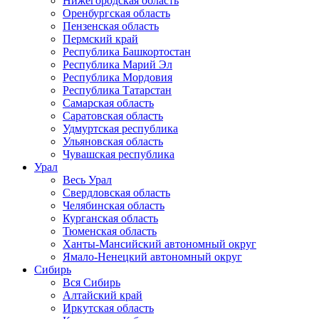
Нижегородская область
Оренбургская область
Пензенская область
Пермский край
Республика Башкортостан
Республика Марий Эл
Республика Мордовия
Республика Татарстан
Самарская область
Саратовская область
Удмуртская республика
Ульяновская область
Чувашская республика
Урал
Весь Урал
Свердловская область
Челябинская область
Курганская область
Тюменская область
Ханты-Мансийский автономный округ
Ямало-Ненецкий автономный округ
Сибирь
Вся Сибирь
Алтайский край
Иркутская область