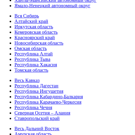
Ханты-Мансийский автономный округ
Ямало-Ненецкий автономный округ
Вся Сибирь
Алтайский край
Иркутская область
Кемеровская область
Красноярский край
Новосибирская область
Омская область
Республика Алтай
Республика Тыва
Республика Хакасия
Томская область
Весь Кавказ
Республика Дагестан
Республика Ингушетия
Республика Кабардино-Балкария
Республика Карачаево-Черкесия
Республика Чечня
Северная Осетия – Алания
Ставропольский край
Весь Дальний Восток
Амурская область