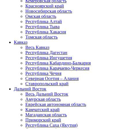
Кемеровская область
Красноярский край
Новосибирская область
Омская область
Республика Алтай
Республика Тыва
Республика Хакасия
Томская область
Кавказ
Весь Кавказ
Республика Дагестан
Республика Ингушетия
Республика Кабардино-Балкария
Республика Карачаево-Черкесия
Республика Чечня
Северная Осетия – Алания
Ставропольский край
Дальний Восток
Весь Дальний Восток
Амурская область
Еврейская автономная область
Камчатский край
Магаданская область
Приморский край
Республика Саха (Якутия)