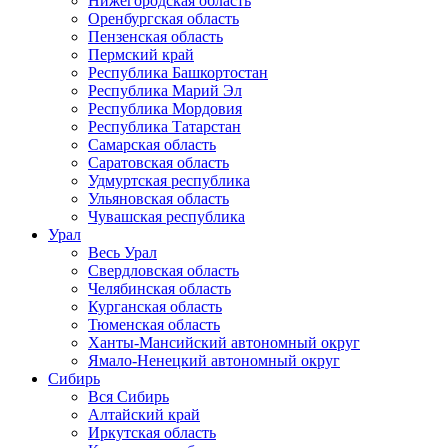
Нижегородская область
Оренбургская область
Пензенская область
Пермский край
Республика Башкортостан
Республика Марий Эл
Республика Мордовия
Республика Татарстан
Самарская область
Саратовская область
Удмуртская республика
Ульяновская область
Чувашская республика
Урал
Весь Урал
Свердловская область
Челябинская область
Курганская область
Тюменская область
Ханты-Мансийский автономный округ
Ямало-Ненецкий автономный округ
Сибирь
Вся Сибирь
Алтайский край
Иркутская область