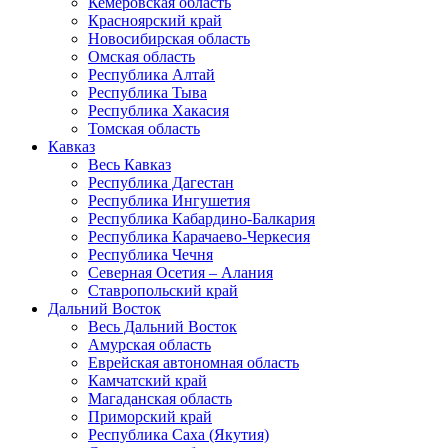
Кемеровская область
Красноярский край
Новосибирская область
Омская область
Республика Алтай
Республика Тыва
Республика Хакасия
Томская область
Кавказ
Весь Кавказ
Республика Дагестан
Республика Ингушетия
Республика Кабардино-Балкария
Республика Карачаево-Черкесия
Республика Чечня
Северная Осетия – Алания
Ставропольский край
Дальний Восток
Весь Дальний Восток
Амурская область
Еврейская автономная область
Камчатский край
Магаданская область
Приморский край
Республика Саха (Якутия)