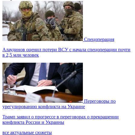
Спецоперация
Алаудинов оценил потери ВСУ с начала спецоперации почти
в 2,5 млн человек
Переговоры по
урегулированию конфликта на Украине
Трамп заявил о прогрессе в переговорах о прекращении
конфликта России и Украины
все актуальные сюжеты