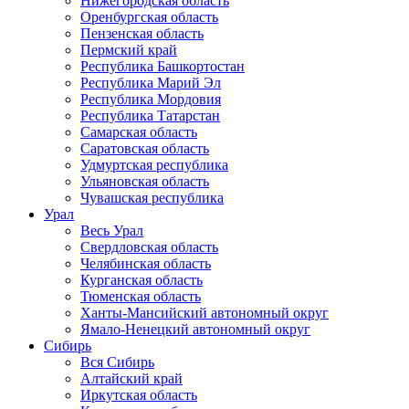
Нижегородская область
Оренбургская область
Пензенская область
Пермский край
Республика Башкортостан
Республика Марий Эл
Республика Мордовия
Республика Татарстан
Самарская область
Саратовская область
Удмуртская республика
Ульяновская область
Чувашская республика
Урал
Весь Урал
Свердловская область
Челябинская область
Курганская область
Тюменская область
Ханты-Мансийский автономный округ
Ямало-Ненецкий автономный округ
Сибирь
Вся Сибирь
Алтайский край
Иркутская область