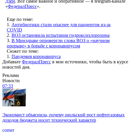
Дзен
. Все самое важное и оперативное — в telegram-канале
«
ФедералПресс
».
Еще по теме:
1.
Антибиотики стали опаснее для пациентов из-за
COVID
2.
ВОЗ остановила испытания гидроксихлорохина
3.
В Минздраве опровергли слова ВОЗ о «научном
прорыве» в борьбе с коронавирусом
Сюжет по теме:
1.
Пандемия коронавируса
Добавьте
ФедералПресс
в мои источники, чтобы быть в курсе
новостей дня.
Реклама
Новости
07:33
Экономист объяснила, почему июльский рост нефтегазовых
доходов бюджета носит технический характер
corner