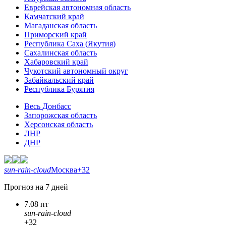
Еврейская автономная область
Камчатский край
Магаданская область
Приморский край
Республика Саха (Якутия)
Сахалинская область
Хабаровский край
Чукотский автономный округ
Забайкальский край
Республика Бурятия
Весь Донбасс
Запорожская область
Херсонская область
ЛНР
ДНР
sun-rain-cloud
Москва
+32
Прогноз на 7 дней
7.08 пт
sun-rain-cloud
+32