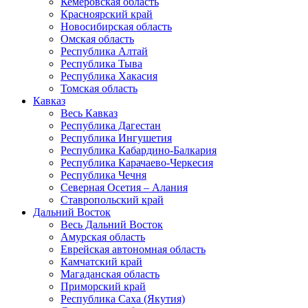
Кемеровская область
Красноярский край
Новосибирская область
Омская область
Республика Алтай
Республика Тыва
Республика Хакасия
Томская область
Кавказ
Весь Кавказ
Республика Дагестан
Республика Ингушетия
Республика Кабардино-Балкария
Республика Карачаево-Черкесия
Республика Чечня
Северная Осетия – Алания
Ставропольский край
Дальний Восток
Весь Дальний Восток
Амурская область
Еврейская автономная область
Камчатский край
Магаданская область
Приморский край
Республика Саха (Якутия)