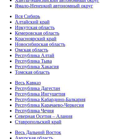
Ханты-Мансийский автономный округ
Ямало-Ненецкий автономный округ
Вся Сибирь
Алтайский край
Иркутская область
Кемеровская область
Красноярский край
Новосибирская область
Омская область
Республика Алтай
Республика Тыва
Республика Хакасия
Томская область
Весь Кавказ
Республика Дагестан
Республика Ингушетия
Республика Кабардино-Балкария
Республика Карачаево-Черкесия
Республика Чечня
Северная Осетия – Алания
Ставропольский край
Весь Дальний Восток
Амурская область