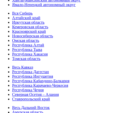
Ханты-Мансийский автономный округ
Ямало-Ненецкий автономный округ
Вся Сибирь
Алтайский край
Иркутская область
Кемеровская область
Красноярский край
Новосибирская область
Омская область
Республика Алтай
Республика Тыва
Республика Хакасия
Томская область
Весь Кавказ
Республика Дагестан
Республика Ингушетия
Республика Кабардино-Балкария
Республика Карачаево-Черкесия
Республика Чечня
Северная Осетия – Алания
Ставропольский край
Весь Дальний Восток
Амурская область