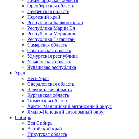
Нижегородская область
Оренбургская область
Пензенская область
Пермский край
Республика Башкортостан
Республика Марий Эл
Республика Мордовия
Республика Татарстан
Самарская область
Саратовская область
Удмуртская республика
Ульяновская область
Чувашская республика
Урал
Весь Урал
Свердловская область
Челябинская область
Курганская область
Тюменская область
Ханты-Мансийский автономный округ
Ямало-Ненецкий автономный округ
Сибирь
Вся Сибирь
Алтайский край
Иркутская область