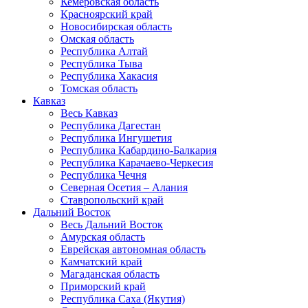
Кемеровская область
Красноярский край
Новосибирская область
Омская область
Республика Алтай
Республика Тыва
Республика Хакасия
Томская область
Кавказ
Весь Кавказ
Республика Дагестан
Республика Ингушетия
Республика Кабардино-Балкария
Республика Карачаево-Черкесия
Республика Чечня
Северная Осетия – Алания
Ставропольский край
Дальний Восток
Весь Дальний Восток
Амурская область
Еврейская автономная область
Камчатский край
Магаданская область
Приморский край
Республика Саха (Якутия)