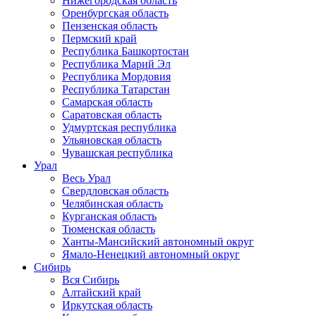
Нижегородская область
Оренбургская область
Пензенская область
Пермский край
Республика Башкортостан
Республика Марий Эл
Республика Мордовия
Республика Татарстан
Самарская область
Саратовская область
Удмуртская республика
Ульяновская область
Чувашская республика
Урал
Весь Урал
Свердловская область
Челябинская область
Курганская область
Тюменская область
Ханты-Мансийский автономный округ
Ямало-Ненецкий автономный округ
Сибирь
Вся Сибирь
Алтайский край
Иркутская область