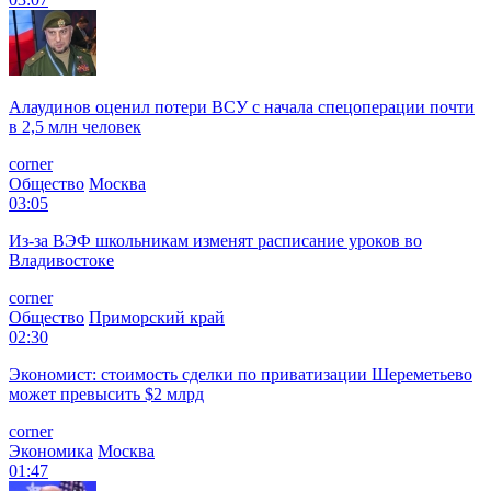
Алаудинов оценил потери ВСУ с начала спецоперации почти
в 2,5 млн человек
corner
Общество
Москва
03:05
Из-за ВЭФ школьникам изменят расписание уроков во
Владивостоке
corner
Общество
Приморский край
02:30
Экономист: стоимость сделки по приватизации Шереметьево
может превысить $2 млрд
corner
Экономика
Москва
01:47