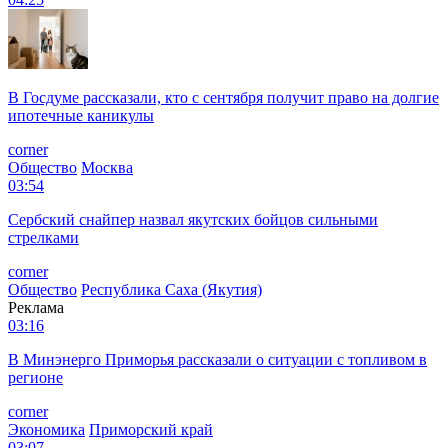
В Госдуме рассказали, кто с сентября получит право на долгие
ипотечные каникулы
corner
Общество
Москва
03:54
Сербский снайпер назвал якутских бойцов сильными
стрелками
corner
Общество
Республика Саха (Якутия)
Реклама
03:16
В Минэнерго Приморья рассказали о ситуации с топливом в
регионе
corner
Экономика
Приморский край
03:07