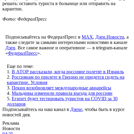
решать: оставить туриста в больнице или отправить на
карантин.
Фото: ФедералПресс
Подписывайтесь на ФедералПресс в
МАХ
,
Дзен.Новости
, а
также следите за самыми интересными новостями в канале
Дзен
. Все самое важное и оперативное — в telegram-канале
«
ФедералПресс
».
Еще по теме:
1.
В АТОР рассказали, когда россияне полетят в Израиль
2.
Россиянам по прилете в Грецию не придется сидеть на
карантине. Условия
3.
Пекин возобновляет международные авиарейсы
4.
Мальдивы изменили правила въезда для россиян
5.
Египет будет тестировать туристов на COVID за 30
долларов
Подписывайтесь на наш канал в
Дзене
, чтобы быть в курсе
новостей дня.
Реклама
Новости
04:25