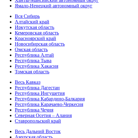
Ханты-Мансийский автономный округ
Ямало-Ненецкий автономный округ
Вся Сибирь
Алтайский край
Иркутская область
Кемеровская область
Красноярский край
Новосибирская область
Омская область
Республика Алтай
Республика Тыва
Республика Хакасия
Томская область
Весь Кавказ
Республика Дагестан
Республика Ингушетия
Республика Кабардино-Балкария
Республика Карачаево-Черкесия
Республика Чечня
Северная Осетия – Алания
Ставропольский край
Весь Дальний Восток
Амурская область