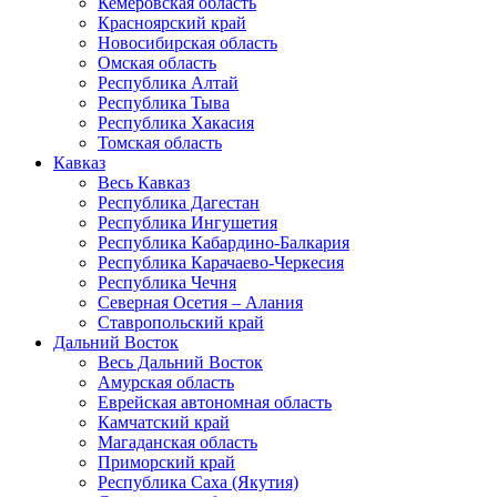
Кемеровская область
Красноярский край
Новосибирская область
Омская область
Республика Алтай
Республика Тыва
Республика Хакасия
Томская область
Кавказ
Весь Кавказ
Республика Дагестан
Республика Ингушетия
Республика Кабардино-Балкария
Республика Карачаево-Черкесия
Республика Чечня
Северная Осетия – Алания
Ставропольский край
Дальний Восток
Весь Дальний Восток
Амурская область
Еврейская автономная область
Камчатский край
Магаданская область
Приморский край
Республика Саха (Якутия)