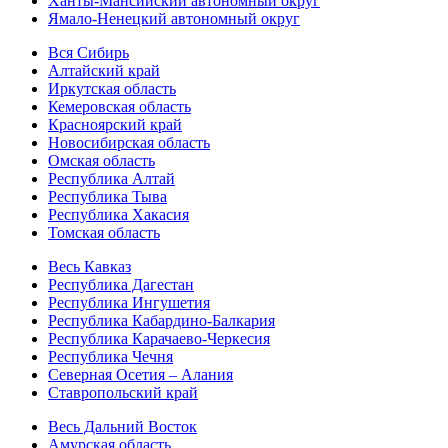
Ханты-Мансийский автономный округ
Ямало-Ненецкий автономный округ
Вся Сибирь
Алтайский край
Иркутская область
Кемеровская область
Красноярский край
Новосибирская область
Омская область
Республика Алтай
Республика Тыва
Республика Хакасия
Томская область
Весь Кавказ
Республика Дагестан
Республика Ингушетия
Республика Кабардино-Балкария
Республика Карачаево-Черкесия
Республика Чечня
Северная Осетия – Алания
Ставропольский край
Весь Дальний Восток
Амурская область