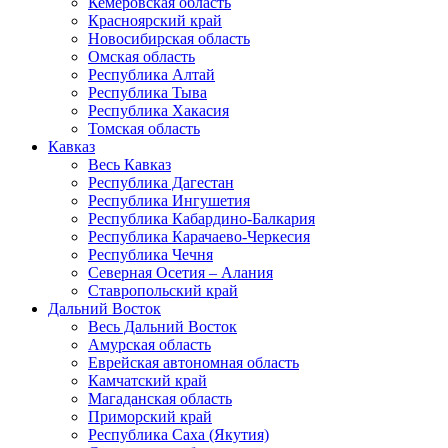
Кемеровская область
Красноярский край
Новосибирская область
Омская область
Республика Алтай
Республика Тыва
Республика Хакасия
Томская область
Кавказ
Весь Кавказ
Республика Дагестан
Республика Ингушетия
Республика Кабардино-Балкария
Республика Карачаево-Черкесия
Республика Чечня
Северная Осетия – Алания
Ставропольский край
Дальний Восток
Весь Дальний Восток
Амурская область
Еврейская автономная область
Камчатский край
Магаданская область
Приморский край
Республика Саха (Якутия)