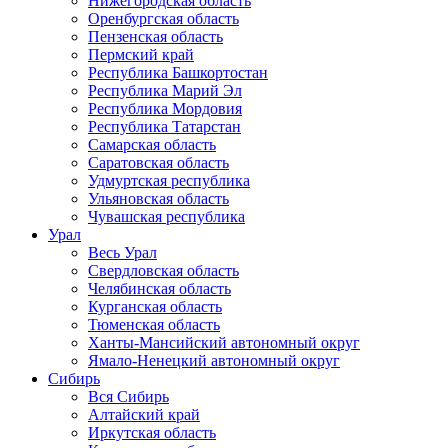
Нижегородская область
Оренбургская область
Пензенская область
Пермский край
Республика Башкортостан
Республика Марий Эл
Республика Мордовия
Республика Татарстан
Самарская область
Саратовская область
Удмуртская республика
Ульяновская область
Чувашская республика
Урал
Весь Урал
Свердловская область
Челябинская область
Курганская область
Тюменская область
Ханты-Мансийский автономный округ
Ямало-Ненецкий автономный округ
Сибирь
Вся Сибирь
Алтайский край
Иркутская область