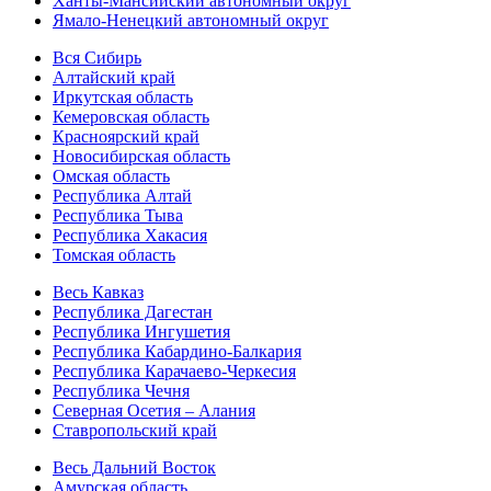
Ханты-Мансийский автономный округ
Ямало-Ненецкий автономный округ
Вся Сибирь
Алтайский край
Иркутская область
Кемеровская область
Красноярский край
Новосибирская область
Омская область
Республика Алтай
Республика Тыва
Республика Хакасия
Томская область
Весь Кавказ
Республика Дагестан
Республика Ингушетия
Республика Кабардино-Балкария
Республика Карачаево-Черкесия
Республика Чечня
Северная Осетия – Алания
Ставропольский край
Весь Дальний Восток
Амурская область