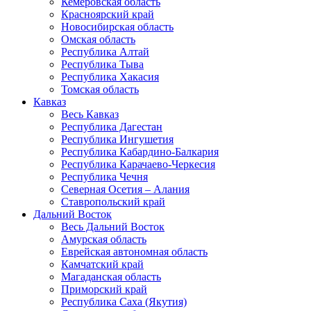
Кемеровская область
Красноярский край
Новосибирская область
Омская область
Республика Алтай
Республика Тыва
Республика Хакасия
Томская область
Кавказ
Весь Кавказ
Республика Дагестан
Республика Ингушетия
Республика Кабардино-Балкария
Республика Карачаево-Черкесия
Республика Чечня
Северная Осетия – Алания
Ставропольский край
Дальний Восток
Весь Дальний Восток
Амурская область
Еврейская автономная область
Камчатский край
Магаданская область
Приморский край
Республика Саха (Якутия)