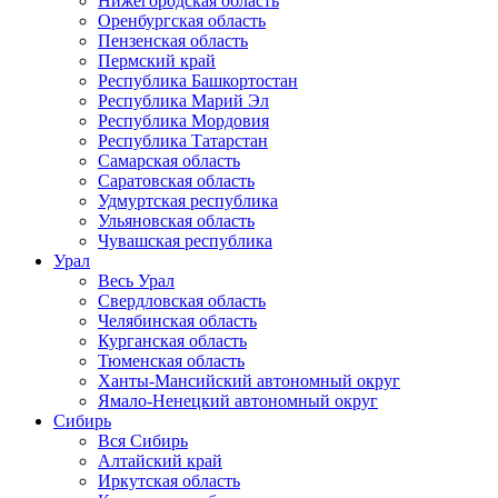
Нижегородская область
Оренбургская область
Пензенская область
Пермский край
Республика Башкортостан
Республика Марий Эл
Республика Мордовия
Республика Татарстан
Самарская область
Саратовская область
Удмуртская республика
Ульяновская область
Чувашская республика
Урал
Весь Урал
Свердловская область
Челябинская область
Курганская область
Тюменская область
Ханты-Мансийский автономный округ
Ямало-Ненецкий автономный округ
Сибирь
Вся Сибирь
Алтайский край
Иркутская область