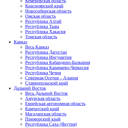
Кемеровская область
Красноярский край
Новосибирская область
Омская область
Республика Алтай
Республика Тыва
Республика Хакасия
Томская область
Кавказ
Весь Кавказ
Республика Дагестан
Республика Ингушетия
Республика Кабардино-Балкария
Республика Карачаево-Черкесия
Республика Чечня
Северная Осетия – Алания
Ставропольский край
Дальний Восток
Весь Дальний Восток
Амурская область
Еврейская автономная область
Камчатский край
Магаданская область
Приморский край
Республика Саха (Якутия)