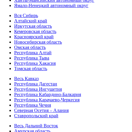
Ханты-Мансийский автономный округ
Ямало-Ненецкий автономный округ
Вся Сибирь
Алтайский край
Иркутская область
Кемеровская область
Красноярский край
Новосибирская область
Омская область
Республика Алтай
Республика Тыва
Республика Хакасия
Томская область
Весь Кавказ
Республика Дагестан
Республика Ингушетия
Республика Кабардино-Балкария
Республика Карачаево-Черкесия
Республика Чечня
Северная Осетия – Алания
Ставропольский край
Весь Дальний Восток
Амурская область