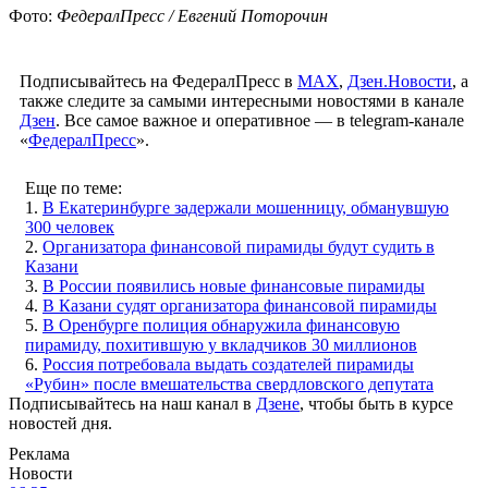
Фото:
ФедералПресс / Евгений Поторочин
Подписывайтесь на ФедералПресс в
МАХ
,
Дзен.Новости
, а
также следите за самыми интересными новостями в канале
Дзен
. Все самое важное и оперативное — в telegram-канале
«
ФедералПресс
».
Еще по теме:
1.
В Екатеринбурге задержали мошенницу, обманувшую
300 человек
2.
Организатора финансовой пирамиды будут судить в
Казани
3.
В России появились новые финансовые пирамиды
4.
В Казани судят организатора финансовой пирамиды
5.
В Оренбурге полиция обнаружила финансовую
пирамиду, похитившую у вкладчиков 30 миллионов
6.
Россия потребовала выдать создателей пирамиды
«Рубин» после вмешательства свердловского депутата
Подписывайтесь на наш канал в
Дзене
, чтобы быть в курсе
новостей дня.
Реклама
Новости