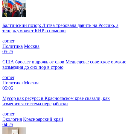
Балтийский позор: Литва требовала давить на Россию, а
теперь умоляет КНР о помощи
corner
Политика
Москва
05:25
США бросает в дрожь от слов Медведева: советское оружие
возмездия до сих пор в строю
corner
Политика
Москва
05:05
Мусор как ресурс: в Красноярском крае сказали, как
изменится система переработки
corner
Экология
Красноярский край
04:25