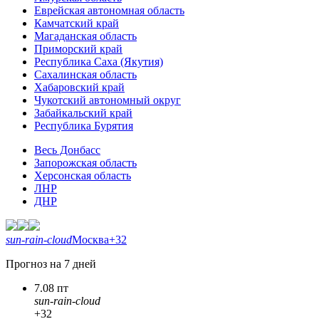
Еврейская автономная область
Камчатский край
Магаданская область
Приморский край
Республика Саха (Якутия)
Сахалинская область
Хабаровский край
Чукотский автономный округ
Забайкальский край
Республика Бурятия
Весь Донбасс
Запорожская область
Херсонская область
ЛНР
ДНР
sun-rain-cloud
Москва
+32
Прогноз на 7 дней
7.08 пт
sun-rain-cloud
+32