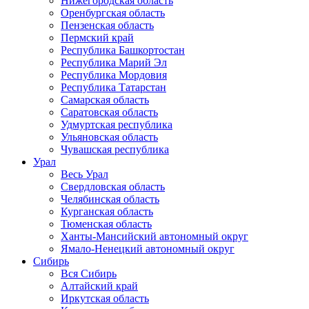
Нижегородская область
Оренбургская область
Пензенская область
Пермский край
Республика Башкортостан
Республика Марий Эл
Республика Мордовия
Республика Татарстан
Самарская область
Саратовская область
Удмуртская республика
Ульяновская область
Чувашская республика
Урал
Весь Урал
Свердловская область
Челябинская область
Курганская область
Тюменская область
Ханты-Мансийский автономный округ
Ямало-Ненецкий автономный округ
Сибирь
Вся Сибирь
Алтайский край
Иркутская область