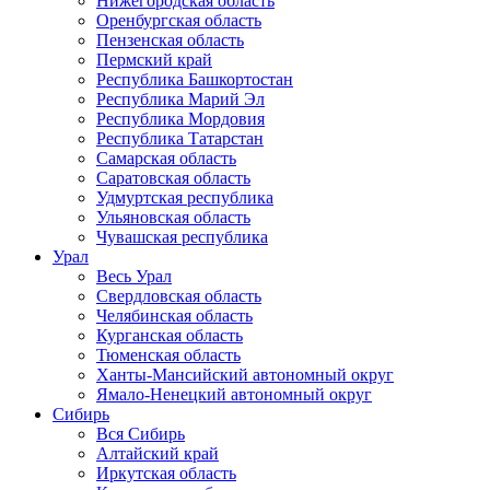
Нижегородская область
Оренбургская область
Пензенская область
Пермский край
Республика Башкортостан
Республика Марий Эл
Республика Мордовия
Республика Татарстан
Самарская область
Саратовская область
Удмуртская республика
Ульяновская область
Чувашская республика
Урал
Весь Урал
Свердловская область
Челябинская область
Курганская область
Тюменская область
Ханты-Мансийский автономный округ
Ямало-Ненецкий автономный округ
Сибирь
Вся Сибирь
Алтайский край
Иркутская область