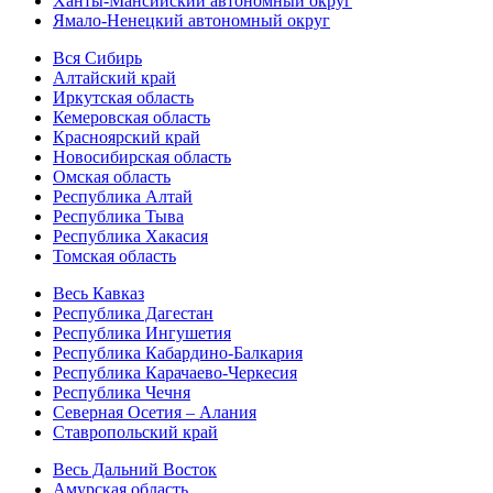
Ханты-Мансийский автономный округ
Ямало-Ненецкий автономный округ
Вся Сибирь
Алтайский край
Иркутская область
Кемеровская область
Красноярский край
Новосибирская область
Омская область
Республика Алтай
Республика Тыва
Республика Хакасия
Томская область
Весь Кавказ
Республика Дагестан
Республика Ингушетия
Республика Кабардино-Балкария
Республика Карачаево-Черкесия
Республика Чечня
Северная Осетия – Алания
Ставропольский край
Весь Дальний Восток
Амурская область