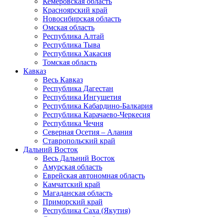
Кемеровская область
Красноярский край
Новосибирская область
Омская область
Республика Алтай
Республика Тыва
Республика Хакасия
Томская область
Кавказ
Весь Кавказ
Республика Дагестан
Республика Ингушетия
Республика Кабардино-Балкария
Республика Карачаево-Черкесия
Республика Чечня
Северная Осетия – Алания
Ставропольский край
Дальний Восток
Весь Дальний Восток
Амурская область
Еврейская автономная область
Камчатский край
Магаданская область
Приморский край
Республика Саха (Якутия)