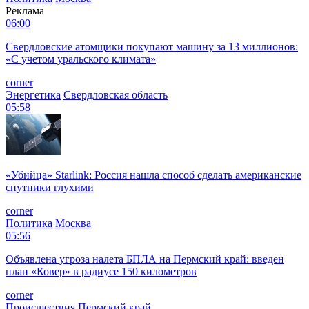
Реклама
06:00
Свердловские атомщики покупают машину за 13 миллионов:
«С учетом уральского климата»
corner
Энергетика
Свердловская область
05:58
«Убийца» Starlink: Россия нашла способ сделать американские
спутники глухими
corner
Политика
Москва
05:56
Объявлена угроза налета БПЛА на Пермский край: введен
план «Ковер» в радиусе 150 километров
corner
Происшествия
Пермский край