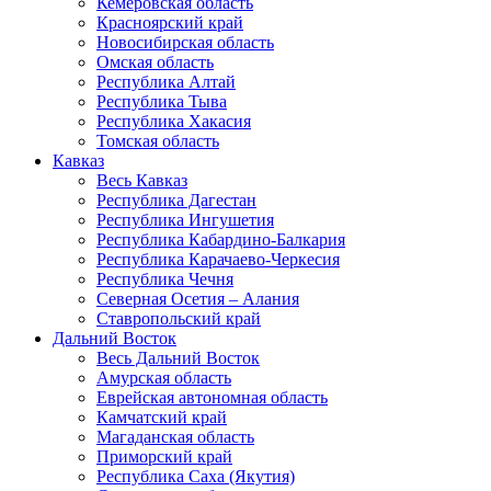
Кемеровская область
Красноярский край
Новосибирская область
Омская область
Республика Алтай
Республика Тыва
Республика Хакасия
Томская область
Кавказ
Весь Кавказ
Республика Дагестан
Республика Ингушетия
Республика Кабардино-Балкария
Республика Карачаево-Черкесия
Республика Чечня
Северная Осетия – Алания
Ставропольский край
Дальний Восток
Весь Дальний Восток
Амурская область
Еврейская автономная область
Камчатский край
Магаданская область
Приморский край
Республика Саха (Якутия)