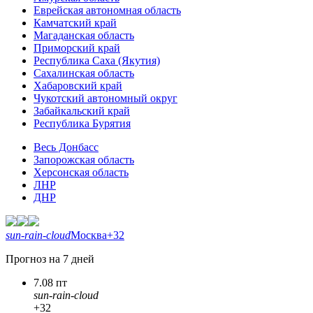
Еврейская автономная область
Камчатский край
Магаданская область
Приморский край
Республика Саха (Якутия)
Сахалинская область
Хабаровский край
Чукотский автономный округ
Забайкальский край
Республика Бурятия
Весь Донбасс
Запорожская область
Херсонская область
ЛНР
ДНР
sun-rain-cloud
Москва
+32
Прогноз на 7 дней
7.08 пт
sun-rain-cloud
+32