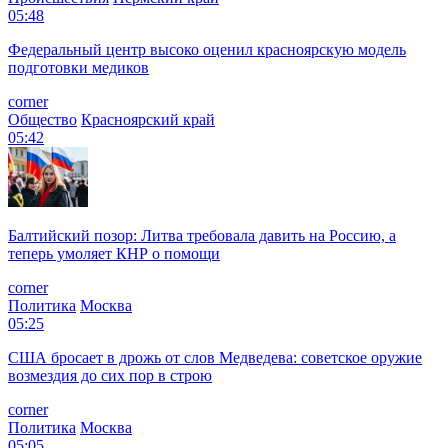
05:48
Федеральный центр высоко оценил красноярскую модель
подготовки медиков
corner
Общество
Красноярский край
05:42
Балтийский позор: Литва требовала давить на Россию, а
теперь умоляет КНР о помощи
corner
Политика
Москва
05:25
США бросает в дрожь от слов Медведева: советское оружие
возмездия до сих пор в строю
corner
Политика
Москва
05:05