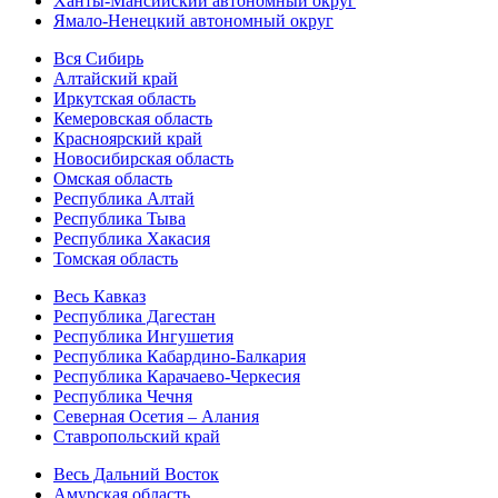
Ханты-Мансийский автономный округ
Ямало-Ненецкий автономный округ
Вся Сибирь
Алтайский край
Иркутская область
Кемеровская область
Красноярский край
Новосибирская область
Омская область
Республика Алтай
Республика Тыва
Республика Хакасия
Томская область
Весь Кавказ
Республика Дагестан
Республика Ингушетия
Республика Кабардино-Балкария
Республика Карачаево-Черкесия
Республика Чечня
Северная Осетия – Алания
Ставропольский край
Весь Дальний Восток
Амурская область