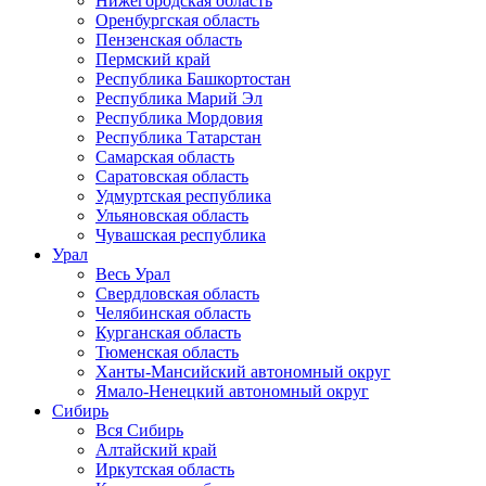
Нижегородская область
Оренбургская область
Пензенская область
Пермский край
Республика Башкортостан
Республика Марий Эл
Республика Мордовия
Республика Татарстан
Самарская область
Саратовская область
Удмуртская республика
Ульяновская область
Чувашская республика
Урал
Весь Урал
Свердловская область
Челябинская область
Курганская область
Тюменская область
Ханты-Мансийский автономный округ
Ямало-Ненецкий автономный округ
Сибирь
Вся Сибирь
Алтайский край
Иркутская область