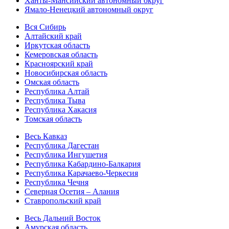
Ханты-Мансийский автономный округ
Ямало-Ненецкий автономный округ
Вся Сибирь
Алтайский край
Иркутская область
Кемеровская область
Красноярский край
Новосибирская область
Омская область
Республика Алтай
Республика Тыва
Республика Хакасия
Томская область
Весь Кавказ
Республика Дагестан
Республика Ингушетия
Республика Кабардино-Балкария
Республика Карачаево-Черкесия
Республика Чечня
Северная Осетия – Алания
Ставропольский край
Весь Дальний Восток
Амурская область