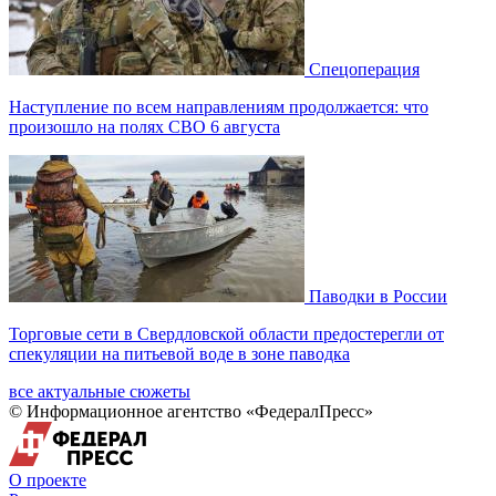
Спецоперация
Наступление по всем направлениям продолжается: что
произошло на полях СВО 6 августа
Паводки в России
Торговые сети в Свердловской области предостерегли от
спекуляции на питьевой воде в зоне паводка
все актуальные сюжеты
© Информационное агентство «ФедералПресс»
О проекте