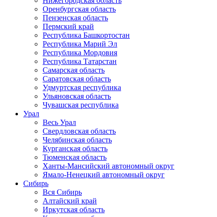
Нижегородская область
Оренбургская область
Пензенская область
Пермский край
Республика Башкортостан
Республика Марий Эл
Республика Мордовия
Республика Татарстан
Самарская область
Саратовская область
Удмуртская республика
Ульяновская область
Чувашская республика
Урал
Весь Урал
Свердловская область
Челябинская область
Курганская область
Тюменская область
Ханты-Мансийский автономный округ
Ямало-Ненецкий автономный округ
Сибирь
Вся Сибирь
Алтайский край
Иркутская область