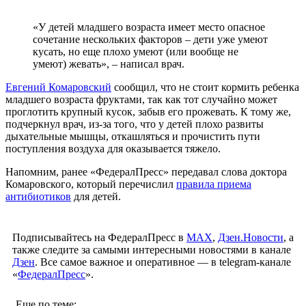
«У детей младшего возраста имеет место опасное
сочетание нескольких факторов – дети уже умеют
кусать, но еще плохо умеют (или вообще не
умеют) жевать», – написал врач.
Евгений Комаровский
сообщил, что не стоит кормить ребенка
младшего возраста фруктами, так как тот случайно может
проглотить крупный кусок, забыв его прожевать. К тому же,
подчеркнул врач, из-за того, что у детей плохо развиты
дыхательные мышцы, откашляться и прочистить пути
поступления воздуха для оказывается тяжело.
Напомним, ранее «ФедералПресс» передавал слова доктора
Комаровского, который перечислил
правила приема
антибиотиков
для детей.
Подписывайтесь на ФедералПресс в
МАХ
,
Дзен.Новости
, а
также следите за самыми интересными новостями в канале
Дзен
. Все самое важное и оперативное — в telegram-канале
«
ФедералПресс
».
Еще по теме: