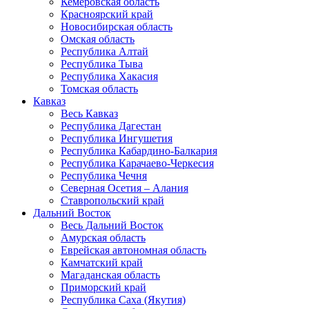
Кемеровская область
Красноярский край
Новосибирская область
Омская область
Республика Алтай
Республика Тыва
Республика Хакасия
Томская область
Кавказ
Весь Кавказ
Республика Дагестан
Республика Ингушетия
Республика Кабардино-Балкария
Республика Карачаево-Черкесия
Республика Чечня
Северная Осетия – Алания
Ставропольский край
Дальний Восток
Весь Дальний Восток
Амурская область
Еврейская автономная область
Камчатский край
Магаданская область
Приморский край
Республика Саха (Якутия)