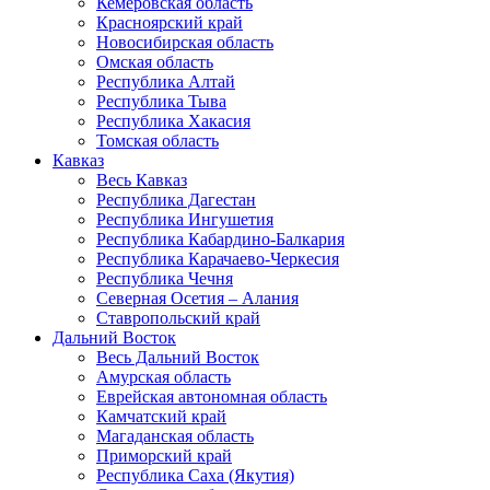
Кемеровская область
Красноярский край
Новосибирская область
Омская область
Республика Алтай
Республика Тыва
Республика Хакасия
Томская область
Кавказ
Весь Кавказ
Республика Дагестан
Республика Ингушетия
Республика Кабардино-Балкария
Республика Карачаево-Черкесия
Республика Чечня
Северная Осетия – Алания
Ставропольский край
Дальний Восток
Весь Дальний Восток
Амурская область
Еврейская автономная область
Камчатский край
Магаданская область
Приморский край
Республика Саха (Якутия)