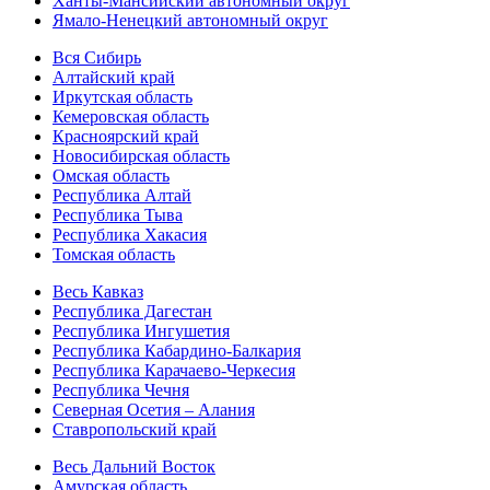
Ханты-Мансийский автономный округ
Ямало-Ненецкий автономный округ
Вся Сибирь
Алтайский край
Иркутская область
Кемеровская область
Красноярский край
Новосибирская область
Омская область
Республика Алтай
Республика Тыва
Республика Хакасия
Томская область
Весь Кавказ
Республика Дагестан
Республика Ингушетия
Республика Кабардино-Балкария
Республика Карачаево-Черкесия
Республика Чечня
Северная Осетия – Алания
Ставропольский край
Весь Дальний Восток
Амурская область