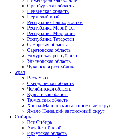
Нижегородская область
Оренбургская область
Пензенская область
Пермский край
Республика Башкортостан
Республика Марий Эл
Республика Мордовия
Республика Татарстан
Самарская область
Саратовская область
Удмуртская республика
Ульяновская область
Чувашская республика
Урал
Весь Урал
Свердловская область
Челябинская область
Курганская область
Тюменская область
Ханты-Мансийский автономный округ
Ямало-Ненецкий автономный округ
Сибирь
Вся Сибирь
Алтайский край
Иркутская область