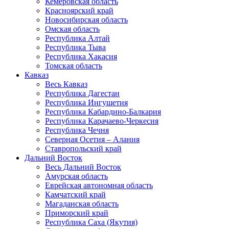
Кемеровская область
Красноярский край
Новосибирская область
Омская область
Республика Алтай
Республика Тыва
Республика Хакасия
Томская область
Кавказ
Весь Кавказ
Республика Дагестан
Республика Ингушетия
Республика Кабардино-Балкария
Республика Карачаево-Черкесия
Республика Чечня
Северная Осетия – Алания
Ставропольский край
Дальний Восток
Весь Дальний Восток
Амурская область
Еврейская автономная область
Камчатский край
Магаданская область
Приморский край
Республика Саха (Якутия)