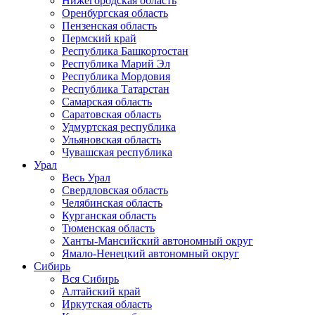
Нижегородская область
Оренбургская область
Пензенская область
Пермский край
Республика Башкортостан
Республика Марий Эл
Республика Мордовия
Республика Татарстан
Самарская область
Саратовская область
Удмуртская республика
Ульяновская область
Чувашская республика
Урал
Весь Урал
Свердловская область
Челябинская область
Курганская область
Тюменская область
Ханты-Мансийский автономный округ
Ямало-Ненецкий автономный округ
Сибирь
Вся Сибирь
Алтайский край
Иркутская область