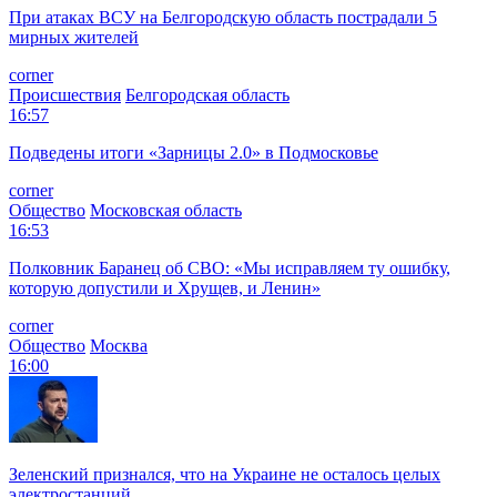
При атаках ВСУ на Белгородскую область пострадали 5
мирных жителей
corner
Происшествия
Белгородская область
16:57
Подведены итоги «Зарницы 2.0» в Подмосковье
corner
Общество
Московская область
16:53
Полковник Баранец об СВО: «Мы исправляем ту ошибку,
которую допустили и Хрущев, и Ленин»
corner
Общество
Москва
16:00
Зеленский признался, что на Украине не осталось целых
электростанций