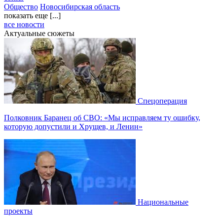
Общество
Новосибирская область
показать еще [...]
все новости
Актуальные сюжеты
Спецоперация
Полковник Баранец об СВО: «Мы исправляем ту ошибку,
которую допустили и Хрущев, и Ленин»
Национальные
проекты