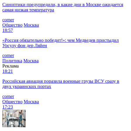
Синоптики предупредили, в какие дни в Москве ожидается
самая низкая температура
corner
Общество
Москва
18:57
«Россия обязательно победит!»: чем Медведев пристыдил
Урсулу фон дер Ляйен
corner
Политика
Москва
Реклама
18:21
Российская авиация поразила военные грузы ВСУ сразу в
двух украинских портах
corner
Общество
Москва
17:23