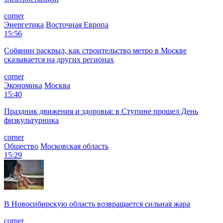
corner
Энергетика
Восточная Европа
15:56
Собянин раскрыл, как строительство метро в Москве
сказывается на других регионах
corner
Экономика
Москва
15:40
Праздник движения и здоровья: в Ступине прошел День
физкультурника
corner
Общество
Московская область
15:29
В Новосибирскую область возвращается сильная жара
corner