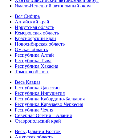
Ханты-Мансийский автономный округ
Ямало-Ненецкий автономный округ
Вся Сибирь
Алтайский край
Иркутская область
Кемеровская область
Красноярский край
Новосибирская область
Омская область
Республика Алтай
Республика Тыва
Республика Хакасия
Томская область
Весь Кавказ
Республика Дагестан
Республика Ингушетия
Республика Кабардино-Балкария
Республика Карачаево-Черкесия
Республика Чечня
Северная Осетия – Алания
Ставропольский край
Весь Дальний Восток
Амурская область