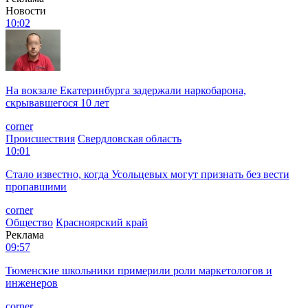
Новости
10:02
На вокзале Екатеринбурга задержали наркобарона,
скрывавшегося 10 лет
corner
Происшествия
Свердловская область
10:01
Стало известно, когда Усольцевых могут признать без вести
пропавшими
corner
Общество
Красноярский край
Реклама
09:57
Тюменские школьники примерили роли маркетологов и
инженеров
corner