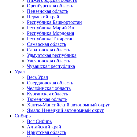
Нижегородская область
Оренбургская область
Пензенская область
Пермский край
Республика Башкортостан
Республика Марий Эл
Республика Мордовия
Республика Татарстан
Самарская область
Саратовская область
Удмуртская республика
Ульяновская область
Чувашская республика
Урал
Весь Урал
Свердловская область
Челябинская область
Курганская область
Тюменская область
Ханты-Мансийский автономный округ
Ямало-Ненецкий автономный округ
Сибирь
Вся Сибирь
Алтайский край
Иркутская область