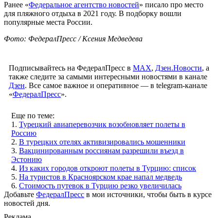
Ранее «
Федеральное агентство новостей
» писало про место
для пляжного отдыха в 2021 году. В подборку вошли
популярные места России.
Фото: ФедералПресс / Ксения Медведева
Подписывайтесь на ФедералПресс в
МАХ
,
Дзен.Новости
, а
также следите за самыми интересными новостями в канале
Дзен
. Все самое важное и оперативное — в telegram-канале
«
ФедералПресс
».
Еще по теме:
1.
Турецкий авиаперевозчик возобновляет полеты в
Россию
2.
В турецких отелях активизировались мошенники
3.
Вакцинированным россиянам разрешили въезд в
Эстонию
4.
Из каких городов откроют полеты в Турцию: список
5.
На туристов в Красноярском крае напал медведь
6.
Стоимость путевок в Турцию резко увеличилась
Добавьте
ФедералПресс
в мои источники, чтобы быть в курсе
новостей дня.
Реклама