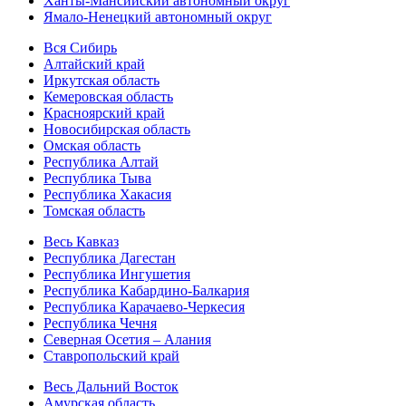
Ханты-Мансийский автономный округ
Ямало-Ненецкий автономный округ
Вся Сибирь
Алтайский край
Иркутская область
Кемеровская область
Красноярский край
Новосибирская область
Омская область
Республика Алтай
Республика Тыва
Республика Хакасия
Томская область
Весь Кавказ
Республика Дагестан
Республика Ингушетия
Республика Кабардино-Балкария
Республика Карачаево-Черкесия
Республика Чечня
Северная Осетия – Алания
Ставропольский край
Весь Дальний Восток
Амурская область