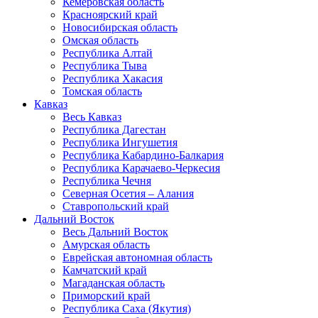
Кемеровская область
Красноярский край
Новосибирская область
Омская область
Республика Алтай
Республика Тыва
Республика Хакасия
Томская область
Кавказ
Весь Кавказ
Республика Дагестан
Республика Ингушетия
Республика Кабардино-Балкария
Республика Карачаево-Черкесия
Республика Чечня
Северная Осетия – Алания
Ставропольский край
Дальний Восток
Весь Дальний Восток
Амурская область
Еврейская автономная область
Камчатский край
Магаданская область
Приморский край
Республика Саха (Якутия)