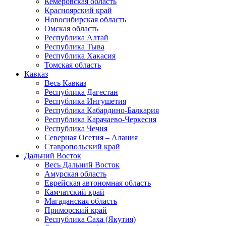
Кемеровская область
Красноярский край
Новосибирская область
Омская область
Республика Алтай
Республика Тыва
Республика Хакасия
Томская область
Кавказ
Весь Кавказ
Республика Дагестан
Республика Ингушетия
Республика Кабардино-Балкария
Республика Карачаево-Черкесия
Республика Чечня
Северная Осетия – Алания
Ставропольский край
Дальний Восток
Весь Дальний Восток
Амурская область
Еврейская автономная область
Камчатский край
Магаданская область
Приморский край
Республика Саха (Якутия)