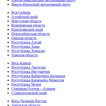
Ханты-Мансийский автономный округ
Ямало-Ненецкий автономный округ
Вся Сибирь
Алтайский край
Иркутская область
Кемеровская область
Красноярский край
Новосибирская область
Омская область
Республика Алтай
Республика Тыва
Республика Хакасия
Томская область
Весь Кавказ
Республика Дагестан
Республика Ингушетия
Республика Кабардино-Балкария
Республика Карачаево-Черкесия
Республика Чечня
Северная Осетия – Алания
Ставропольский край
Весь Дальний Восток
Амурская область