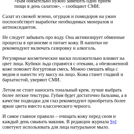
«Вам обязательно нужно заменить один прием
пищи в день салатом», – сообщают СМИ.
Салат из свежей зелени, огурцов и помидоров на ужин
поспособствует выработке необходимых минералов и
антиоксидантов.
Не следует забывать про воду. Она активизирует обменные
процессы в организме и питает кожу. В напитки не
рекомендуют включать газировку и алкоголь.
Регулярные косметические маски положительно влияют на
цвет лица. Кубики льда справятся с отеками, а обезвоженной
коже поможет йогуртовая смесь. Можно смешать яйца с
медом и нанести эту массу на лицо. Кожа станет гладкой и
бархатистой, уверяют СМИ.
Летом не стоит наносить тональный крем, лучше выбрать
более легкие текстуры. Губам будет достаточно бальзама, а в
качестве подводки для глаз рекомендуют приобретать более
яркие цвета вместо классического черного.
И самое главное правило – очищать кожу перед сном и
каждый день смывать макияж. В редакции журнала
Syl
советуют использовать для лица натуральное мыло.