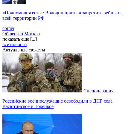
«Полномочия есть»: Володин призвал запретить вейпы на
всей территории РФ
corner
Общество
Москва
показать еще [...]
все новости
Актуальные сюжеты
Спецоперация
Российские военнослужащие освободили в ДНР села
Васютинское и Торецкое