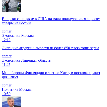
Вопреки санкциям: в США назвали пользующиеся спросом
товары из России
corner
Экономика
Москва
12:12
Липецкие аграрии намолотили более 850 тысяч тонн зерна
corner
Экономика
Липецкая область
11:45
Минобороны Финляндии отказало Киеву в поставках ракет
для Patriot
corner
Политика
Москва
10:59