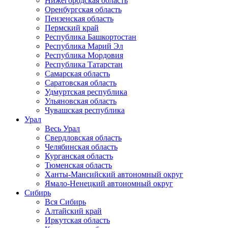
Нижегородская область
Оренбургская область
Пензенская область
Пермский край
Республика Башкортостан
Республика Марий Эл
Республика Мордовия
Республика Татарстан
Самарская область
Саратовская область
Удмуртская республика
Ульяновская область
Чувашская республика
Урал
Весь Урал
Свердловская область
Челябинская область
Курганская область
Тюменская область
Ханты-Мансийский автономный округ
Ямало-Ненецкий автономный округ
Сибирь
Вся Сибирь
Алтайский край
Иркутская область