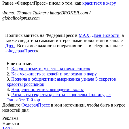
Ранее «ФедералПресс» писал о том, как
краситься в жару.
Фото: Thomas Talkner / imageBROKER.com /
globallookpress.com
Подписывайтесь на ФедералПресс в
МАХ
,
Дзен.Новости
, а
также следите за самыми интересными новостями в канале
Дзен
. Все самое важное и оперативное — в telegram-канале
«
ФедералПресс
».
Еще по теме:
1.
Какую косметику взять на пляж: список
2.
Как ухаживать за кожей и волосами в жару
3.
Пожила в общежитии: американка узнала 5 секретов
красоты россиянок
4.
Найдены причины выпадения волос
5.
Раскрыты секреты красоты «королевы Голливуда»
Элизабет Тейлор
Добавьте
ФедералПресс
в мои источники, чтобы быть в курсе
новостей дня.
Реклама
Новости
13:25