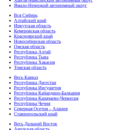
Ханты-Мансийский автономный округ
Ямало-Ненецкий автономный округ
Вся Сибирь
Алтайский край
Иркутская область
Кемеровская область
Красноярский край
Новосибирская область
Омская область
Республика Алтай
Республика Тыва
Республика Хакасия
Томская область
Весь Кавказ
Республика Дагестан
Республика Ингушетия
Республика Кабардино-Балкария
Республика Карачаево-Черкесия
Республика Чечня
Северная Осетия – Алания
Ставропольский край
Весь Дальний Восток
Амурская область