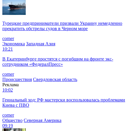
Турецкие предприниматели призвали Украину немедленно
прекратить обстрелы судов в Черном море
corner
Экономика
Западная Азия
10:21
В Екатеринбурге простятся с погибшим на фронте экс-
сотрудником «ФедералПресс»
corner
Происшествия
Свердловская область
Реклама
10:02
Гениальный ход: РФ мастерски воспользовалась проблемами
Киева с ПВО
corner
Общество
Северная Америка
09:19