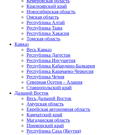
Кемеровская область
Красноярский край
Новосибирская область
Омская область
Республика Алтай
Республика Тыва
Республика Хакасия
Томская область
Кавказ
Весь Кавказ
Республика Дагестан
Республика Ингушетия
Республика Кабардино-Балкария
Республика Карачаево-Черкесия
Республика Чечня
Северная Осетия – Алания
Ставропольский край
Дальний Восток
Весь Дальний Восток
Амурская область
Еврейская автономная область
Камчатский край
Магаданская область
Приморский край
Республика Саха (Якутия)