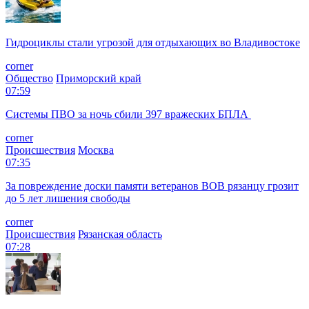
Гидроциклы стали угрозой для отдыхающих во Владивостоке
corner
Общество
Приморский край
07:59
Системы ПВО за ночь сбили 397 вражеских БПЛА
corner
Происшествия
Москва
07:35
За повреждение доски памяти ветеранов ВОВ рязанцу грозит
до 5 лет лишения свободы
corner
Происшествия
Рязанская область
07:28