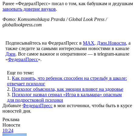
Ранее «ФедералПресс» писал о том, как бабушкам и дедушкам
завоевать доверие внуков
.
Фото: Komsomolskaya Pravda / Global Look Press /
globallookpress.com
Подписывайтесь на ФедералПресс в
МАХ
,
Дзен.Новости
, а
также следите за самыми интересными новостями в канале
Дзен
. Все самое важное и оперативное — в telegram-канале
«
ФедералПресс
».
Еще по теме:
1.
Как понять, что ребенок способен на стрельбу в школе:
отвечает психолог
2.
Психолог объяснила, как эмоции влияют на здоровье
3.
Психолог назвал сериал «Игра в кальмара» опасным
для подростковой психики
Добавьте
ФедералПресс
в мои источники, чтобы быть в курсе
новостей дня.
Реклама
Новости
10:24