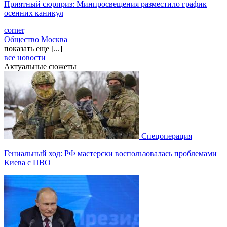
Приятный сюрприз: Минпросвещения разместило график
осенних каникул
corner
Общество
Москва
показать еще [...]
все новости
Актуальные сюжеты
Спецоперация
Гениальный ход: РФ мастерски воспользовалась проблемами
Киева с ПВО