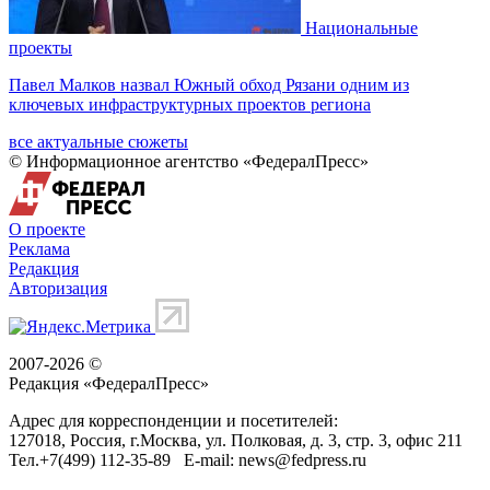
Национальные
проекты
Павел Малков назвал Южный обход Рязани одним из
ключевых инфраструктурных проектов региона
все актуальные сюжеты
© Информационное агентство «ФедералПресс»
О проекте
Реклама
Редакция
Авторизация
2007-2026 ©
Редакция «
ФедералПресс
»
Адрес для корреспонденции и посетителей:
127018
, Россия, г.
Москва
,
ул. Полковая, д. 3, стр. 3
, офис 211
Тел.
+7(499) 112-35-89
E-mail:
news@fedpress.ru