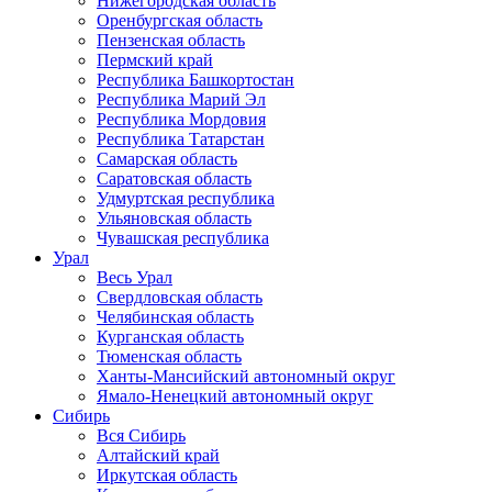
Нижегородская область
Оренбургская область
Пензенская область
Пермский край
Республика Башкортостан
Республика Марий Эл
Республика Мордовия
Республика Татарстан
Самарская область
Саратовская область
Удмуртская республика
Ульяновская область
Чувашская республика
Урал
Весь Урал
Свердловская область
Челябинская область
Курганская область
Тюменская область
Ханты-Мансийский автономный округ
Ямало-Ненецкий автономный округ
Сибирь
Вся Сибирь
Алтайский край
Иркутская область