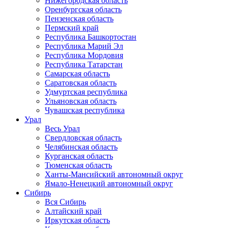
Нижегородская область
Оренбургская область
Пензенская область
Пермский край
Республика Башкортостан
Республика Марий Эл
Республика Мордовия
Республика Татарстан
Самарская область
Саратовская область
Удмуртская республика
Ульяновская область
Чувашская республика
Урал
Весь Урал
Свердловская область
Челябинская область
Курганская область
Тюменская область
Ханты-Мансийский автономный округ
Ямало-Ненецкий автономный округ
Сибирь
Вся Сибирь
Алтайский край
Иркутская область