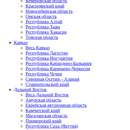
Кемеровская область
Красноярский край
Новосибирская область
Омская область
Республика Алтай
Республика Тыва
Республика Хакасия
Томская область
Кавказ
Весь Кавказ
Республика Дагестан
Республика Ингушетия
Республика Кабардино-Балкария
Республика Карачаево-Черкесия
Республика Чечня
Северная Осетия – Алания
Ставропольский край
Дальний Восток
Весь Дальний Восток
Амурская область
Еврейская автономная область
Камчатский край
Магаданская область
Приморский край
Республика Саха (Якутия)