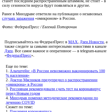
станет последним распространенным штаммом, не стоит – в
силу сезонности вируса будут появляться и другие.
Ранее в Минздраве ответили на публикации о незавозных
случаях заражения
«омикроном» в России.
Фото: ФедералПресс / Евгений Поторочин
Подписывайтесь на ФедералПресс в
МАХ
,
Дзен.Новости
, а
также следите за самыми интересными новостями в канале
Дзен
. Все самое важное и оперативное — в telegram-канале
«
ФедералПресс
».
Еще по теме:
1.
Альтштейн: «В России невозможно вакцинировать 100
% населения»
2.
Доктор Мясников предупредил о распространении
«омикрона» в России
3.
Россиянам рекомендовали сдать тест на коронавирус
перед Новым годом
4.
Минздрав поменял методические рекомендации по
лечению COVID
Сюжет по теме:
1.
Пандемия коронавируса