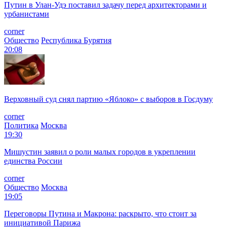
Путин в Улан-Удэ поставил задачу перед архитекторами и
урбанистами
corner
Общество
Республика Бурятия
20:08
Верховный суд снял партию «Яблоко» с выборов в Госдуму
corner
Политика
Москва
19:30
Мишустин заявил о роли малых городов в укреплении
единства России
corner
Общество
Москва
19:05
Переговоры Путина и Макрона: раскрыто, что стоит за
инициативой Парижа