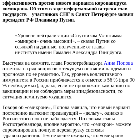
эффективность против нового варианта коронавируса
«омикрон». Об этом в ходе неформальной встречи глав
государств – участников СНГ в Санкт-Петербурге заявил
президент РФ Владимир Путин.
«Уровень нейтрализации «Спутником V» штамма
«омикрон» очень высокий», – сказал Путин со
ссылкой на данные, полученные от главы
института имени Гамалеи Александра Гинцбурга.
Выступая на саммите, глава Роспотребнадзора
Анна Попова
ответила на ряд вопросов о текущем состоянии пандемии и
прогнозов по ее развитию. Так, уровень коллективного
иммунитета в России приближается к отметке в 56 % (при 90
% необходимых), однако, если не продолжать кампанию по
вакцинации и не соблюдать меры эпидбезопасности, то
ситуация неминуемо ухудшится.
Говоря об «омикроне», Попова заявила, что новый вариант
постепенно вытеснит предыдущий – «дельту», однако в
России этого пока не наблюдается. По словам главы
Роспотребнадзора, вполне вероятно, что «омикрон» можете
спровоцировать полную перезагрузку системы
здравоохранения. Тем не менее ожидать, что «омикрон»