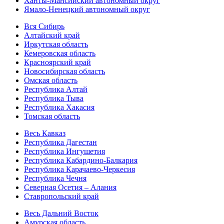
Ханты-Мансийский автономный округ
Ямало-Ненецкий автономный округ
Вся Сибирь
Алтайский край
Иркутская область
Кемеровская область
Красноярский край
Новосибирская область
Омская область
Республика Алтай
Республика Тыва
Республика Хакасия
Томская область
Весь Кавказ
Республика Дагестан
Республика Ингушетия
Республика Кабардино-Балкария
Республика Карачаево-Черкесия
Республика Чечня
Северная Осетия – Алания
Ставропольский край
Весь Дальний Восток
Амурская область