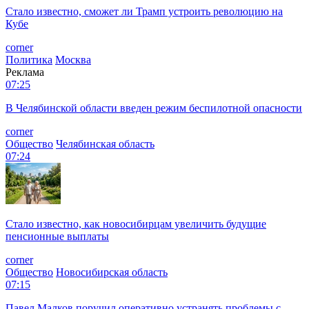
Стало известно, сможет ли Трамп устроить революцию на
Кубе
corner
Политика
Москва
Реклама
07:25
В Челябинской области введен режим беспилотной опасности
corner
Общество
Челябинская область
07:24
Стало известно, как новосибирцам увеличить будущие
пенсионные выплаты
corner
Общество
Новосибирская область
07:15
Павел Малков поручил оперативно устранять проблемы с