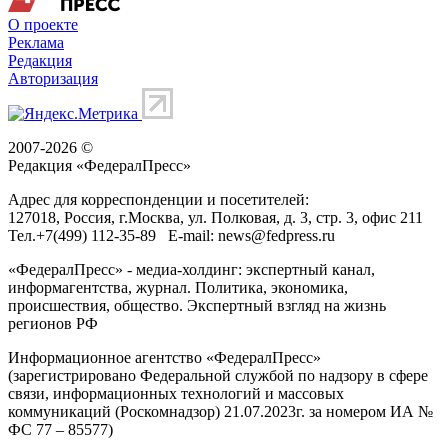
О проекте
Реклама
Редакция
Авторизация
2007-2026 ©
Редакция «
ФедералПресс
»
Адрес для корреспонденции и посетителей:
127018
, Россия, г.
Москва
,
ул. Полковая, д. 3, стр. 3
, офис 211
Тел.
+7(499) 112-35-89
E-mail:
news@fedpress.ru
«ФедералПресс» - медиа-холдинг: экспертный канал,
информагентства, журнал. Политика, экономика,
происшествия, общество. Экспертный взгляд на жизнь
регионов РФ
Информационное агентство «ФедералПресс»
(зарегистрировано Федеральной службой по надзору в сфере
связи, информационных технологий и массовых
коммуникаций (Роскомнадзор) 21.07.2023г. за номером ИА №
ФС 77 – 85577)