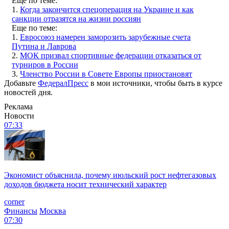
Еще по теме:
1.
Когда закончится спецоперация на Украине и как
санкции отразятся на жизни россиян
Еще по теме:
1.
Евросоюз намерен заморозить зарубежные счета
Путина и Лаврова
2.
МОК призвал спортивные федерации отказаться от
турниров в России
3.
Членство России в Совете Европы приостановят
Добавьте
ФедералПресс
в мои источники, чтобы быть в курсе
новостей дня.
Реклама
Новости
07:33
Экономист объяснила, почему июльский рост нефтегазовых
доходов бюджета носит технический характер
corner
Финансы
Москва
07:30