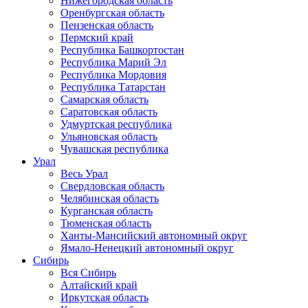
Нижегородская область
Оренбургская область
Пензенская область
Пермский край
Республика Башкортостан
Республика Марий Эл
Республика Мордовия
Республика Татарстан
Самарская область
Саратовская область
Удмуртская республика
Ульяновская область
Чувашская республика
Урал
Весь Урал
Свердловская область
Челябинская область
Курганская область
Тюменская область
Ханты-Мансийский автономный округ
Ямало-Ненецкий автономный округ
Сибирь
Вся Сибирь
Алтайский край
Иркутская область