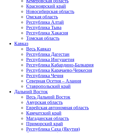
Кемеровская область
Красноярский край
Новосибирская область
Омская область
Республика Алтай
Республика Тыва
Республика Хакасия
Томская область
Кавказ
Весь Кавказ
Республика Дагестан
Республика Ингушетия
Республика Кабардино-Балкария
Республика Карачаево-Черкесия
Республика Чечня
Северная Осетия – Алания
Ставропольский край
Дальний Восток
Весь Дальний Восток
Амурская область
Еврейская автономная область
Камчатский край
Магаданская область
Приморский край
Республика Саха (Якутия)