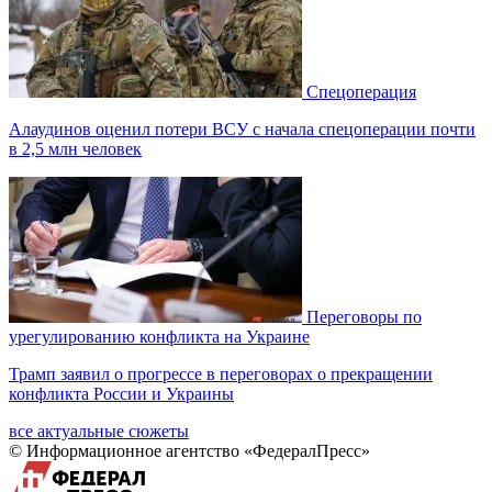
Спецоперация
Алаудинов оценил потери ВСУ с начала спецоперации почти
в 2,5 млн человек
Переговоры по
урегулированию конфликта на Украине
Трамп заявил о прогрессе в переговорах о прекращении
конфликта России и Украины
все актуальные сюжеты
© Информационное агентство «ФедералПресс»