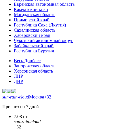
Еврейская автономная область
Камчатский край
Магаданская область
Приморский край
Республика Саха (Якутия)
Сахалинская область
Хабаровский край
Чукотский автономный округ
Забайкальский край
Республика Бурятия
Весь Донбасс
Запорожская область
Херсонская область
ЛНР
ДНР
sun-rain-cloud
Москва
+32
Прогноз на 7 дней
7.08 пт
sun-rain-cloud
+32