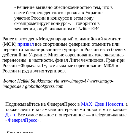
«Решение вызвано обеспокоенностью тем, что в
свете беспрецедентного кризиса в Украине
участие России в конкурсе в этом году
скомпрометирует конкурс», – говорится в
заявлении, опубликованном в Twitter ЕВС.
Ранее в этот день Международный олимпийский комитет
(МОК)
призвал
все спортивные федерации отменить или
перенести запланированные турниры в России из-за боевых
действий на Украине. Многие соревнования уже оказались
перенесены, в частности, финал Лиги чемпионов, Гран-при
России «Формулы-1», все лыжные соревнования МФЛ в
России и ряд других турниров.
Фото: Heikki Saukkomaa via www.imago-i / www.imago-
images.de / globallookpress.com
Подписывайтесь на ФедералПресс в
МАХ
,
Дзен.Новости
, а
также следите за самыми интересными новостями в канале
Дзен
. Все самое важное и оперативное — в telegram-канале
«
ФедералПресс
».