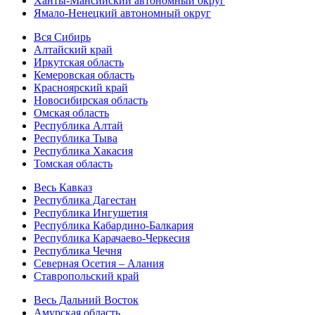
Ханты-Мансийский автономный округ
Ямало-Ненецкий автономный округ
Вся Сибирь
Алтайский край
Иркутская область
Кемеровская область
Красноярский край
Новосибирская область
Омская область
Республика Алтай
Республика Тыва
Республика Хакасия
Томская область
Весь Кавказ
Республика Дагестан
Республика Ингушетия
Республика Кабардино-Балкария
Республика Карачаево-Черкесия
Республика Чечня
Северная Осетия – Алания
Ставропольский край
Весь Дальний Восток
Амурская область