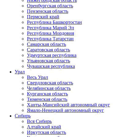
Нижегородская область
Оренбургская область
Пензенская область
Пермский край
Республика Башкортостан
Республика Марий Эл
Республика Мордовия
Республика Татарстан
Самарская область
Саратовская область
Удмуртская республика
Ульяновская область
Чувашская республика
Урал
Весь Урал
Свердловская область
Челябинская область
Курганская область
Тюменская область
Ханты-Мансийский автономный округ
Ямало-Ненецкий автономный округ
Сибирь
Вся Сибирь
Алтайский край
Иркутская область