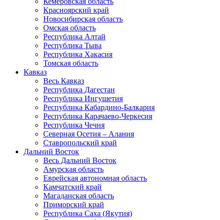
Кемеровская область
Красноярский край
Новосибирская область
Омская область
Республика Алтай
Республика Тыва
Республика Хакасия
Томская область
Кавказ
Весь Кавказ
Республика Дагестан
Республика Ингушетия
Республика Кабардино-Балкария
Республика Карачаево-Черкесия
Республика Чечня
Северная Осетия – Алания
Ставропольский край
Дальний Восток
Весь Дальний Восток
Амурская область
Еврейская автономная область
Камчатский край
Магаданская область
Приморский край
Республика Саха (Якутия)