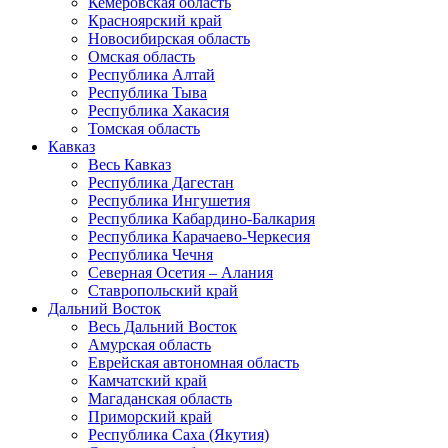
Кемеровская область
Красноярский край
Новосибирская область
Омская область
Республика Алтай
Республика Тыва
Республика Хакасия
Томская область
Кавказ
Весь Кавказ
Республика Дагестан
Республика Ингушетия
Республика Кабардино-Балкария
Республика Карачаево-Черкесия
Республика Чечня
Северная Осетия – Алания
Ставропольский край
Дальний Восток
Весь Дальний Восток
Амурская область
Еврейская автономная область
Камчатский край
Магаданская область
Приморский край
Республика Саха (Якутия)