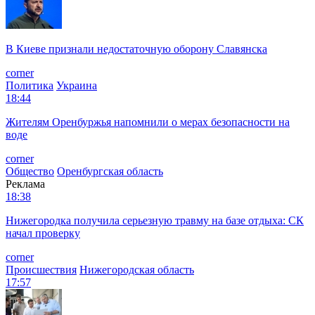
В Киеве признали недостаточную оборону Славянска
corner
Политика
Украина
18:44
Жителям Оренбуржья напомнили о мерах безопасности на
воде
corner
Общество
Оренбургская область
Реклама
18:38
Нижегородка получила серьезную травму на базе отдыха: СК
начал проверку
corner
Происшествия
Нижегородская область
17:57