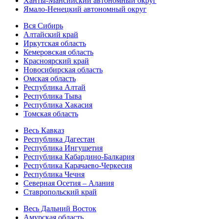
Ханты-Мансийский автономный округ
Ямало-Ненецкий автономный округ
Вся Сибирь
Алтайский край
Иркутская область
Кемеровская область
Красноярский край
Новосибирская область
Омская область
Республика Алтай
Республика Тыва
Республика Хакасия
Томская область
Весь Кавказ
Республика Дагестан
Республика Ингушетия
Республика Кабардино-Балкария
Республика Карачаево-Черкесия
Республика Чечня
Северная Осетия – Алания
Ставропольский край
Весь Дальний Восток
Амурская область