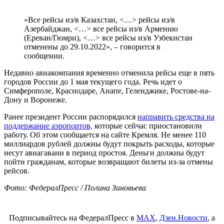
«Все рейсы из/в Казахстан, <…> рейсы из/в
Азербайджан, <…> все рейсы из/в Армению
(Ереван/Гюмри), <…> все рейсы из/в Узбекистан
отменены до 29.10.2022», – говорится в
сообщении.
Недавно авиакомпания временно отменила рейсы еще в пять
городов России до 1 мая текущего года. Речь идет о
Симферополе, Краснодаре, Анапе, Геленджике, Ростове-на-
Дону и Воронеже.
Ранее президент России распорядился
направить средства на
поддержание аэропортов,
которые сейчас приостановили
работу. Об этом сообщается на сайте Кремля. Не менее 110
миллиардов рублей должны будут покрыть расходы, которые
несут авиагавани в период простоя. Деньги должны будут
пойти гражданам, которые возвращают билеты из-за отмены
рейсов.
Фото: ФедералПресс / Полина Зиновьева
Подписывайтесь на ФедералПресс в
МАХ
,
Дзен.Новости
, а