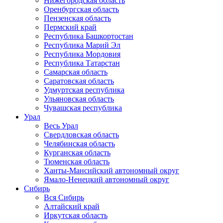
Нижегородская область
Оренбургская область
Пензенская область
Пермский край
Республика Башкортостан
Республика Марий Эл
Республика Мордовия
Республика Татарстан
Самарская область
Саратовская область
Удмуртская республика
Ульяновская область
Чувашская республика
Урал
Весь Урал
Свердловская область
Челябинская область
Курганская область
Тюменская область
Ханты-Мансийский автономный округ
Ямало-Ненецкий автономный округ
Сибирь
Вся Сибирь
Алтайский край
Иркутская область