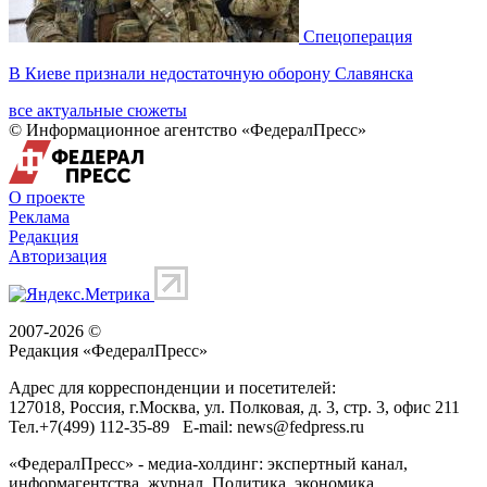
Спецоперация
В Киеве признали недостаточную оборону Славянска
все актуальные сюжеты
© Информационное агентство «ФедералПресс»
О проекте
Реклама
Редакция
Авторизация
2007-2026 ©
Редакция «
ФедералПресс
»
Адрес для корреспонденции и посетителей:
127018
, Россия, г.
Москва
,
ул. Полковая, д. 3, стр. 3
, офис 211
Тел.
+7(499) 112-35-89
E-mail:
news@fedpress.ru
«ФедералПресс» - медиа-холдинг: экспертный канал,
информагентства, журнал. Политика, экономика,