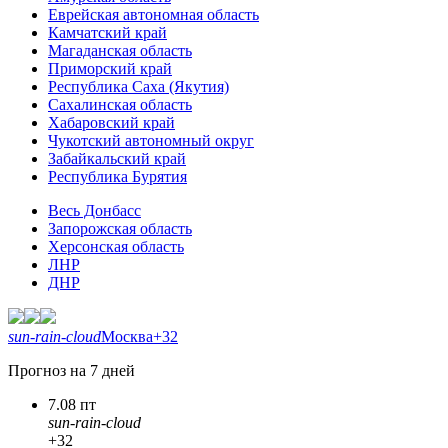
Еврейская автономная область
Камчатский край
Магаданская область
Приморский край
Республика Саха (Якутия)
Сахалинская область
Хабаровский край
Чукотский автономный округ
Забайкальский край
Республика Бурятия
Весь Донбасс
Запорожская область
Херсонская область
ЛНР
ДНР
sun-rain-cloud
Москва
+32
Прогноз на 7 дней
7.08 пт
sun-rain-cloud
+32