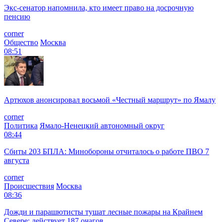
Экс-сенатор напомнила, кто имеет право на досрочную
пенсию
corner
Общество
Москва
08:51
Артюхов анонсировал восьмой «Честный маршрут» по Ямалу
corner
Политика
Ямало-Ненецкий автономный округ
08:44
Сбиты 203 БПЛА: Минобороны отчиталось о работе ПВО 7
августа
corner
Происшествия
Москва
08:36
Дожди и парашютисты тушат лесные пожары на Крайнем
Севере: действует 187 очагов