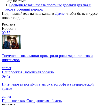
Еще по теме:
1.
Врач-диетолог назвала полезные добавки для чая и
кофе в осенний период
Подписывайтесь на наш канал в
Дзене
, чтобы быть в курсе
новостей дня.
Реклама
Новости
09:57
Тюменские школьники примерили роли маркетологов и
инженеров
corner
Нацпроекты
Тюменская область
09:42
Пять человек погибли в автокатастрофе на свердловской
трассе
corner
Происшествия
Свердловская область
Реклама