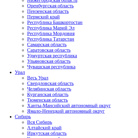
Нижегородская область
Оренбургская область
Пензенская область
Пермский край
Республика Башкортостан
Республика Марий Эл
Республика Мордовия
Республика Татарстан
Самарская область
Саратовская область
Удмуртская республика
Ульяновская область
Чувашская республика
Урал
Весь Урал
Свердловская область
Челябинская область
Курганская область
Тюменская область
Ханты-Мансийский автономный округ
Ямало-Ненецкий автономный округ
Сибирь
Вся Сибирь
Алтайский край
Иркутская область