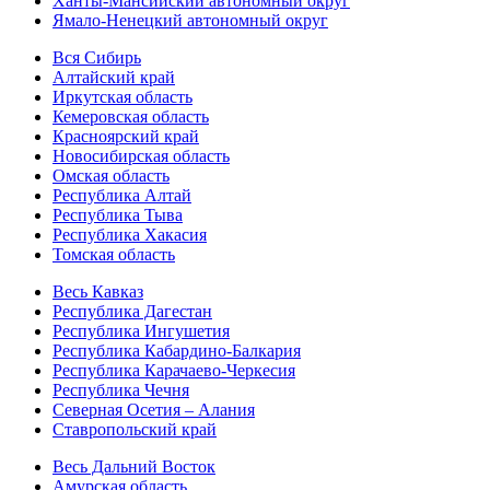
Ханты-Мансийский автономный округ
Ямало-Ненецкий автономный округ
Вся Сибирь
Алтайский край
Иркутская область
Кемеровская область
Красноярский край
Новосибирская область
Омская область
Республика Алтай
Республика Тыва
Республика Хакасия
Томская область
Весь Кавказ
Республика Дагестан
Республика Ингушетия
Республика Кабардино-Балкария
Республика Карачаево-Черкесия
Республика Чечня
Северная Осетия – Алания
Ставропольский край
Весь Дальний Восток
Амурская область