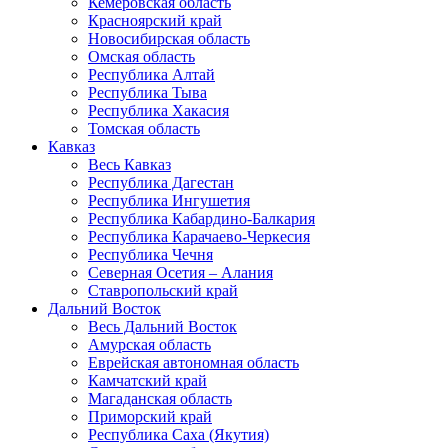
Кемеровская область
Красноярский край
Новосибирская область
Омская область
Республика Алтай
Республика Тыва
Республика Хакасия
Томская область
Кавказ
Весь Кавказ
Республика Дагестан
Республика Ингушетия
Республика Кабардино-Балкария
Республика Карачаево-Черкесия
Республика Чечня
Северная Осетия – Алания
Ставропольский край
Дальний Восток
Весь Дальний Восток
Амурская область
Еврейская автономная область
Камчатский край
Магаданская область
Приморский край
Республика Саха (Якутия)