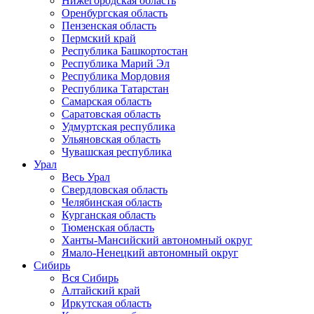
Нижегородская область
Оренбургская область
Пензенская область
Пермский край
Республика Башкортостан
Республика Марий Эл
Республика Мордовия
Республика Татарстан
Самарская область
Саратовская область
Удмуртская республика
Ульяновская область
Чувашская республика
Урал
Весь Урал
Свердловская область
Челябинская область
Курганская область
Тюменская область
Ханты-Мансийский автономный округ
Ямало-Ненецкий автономный округ
Сибирь
Вся Сибирь
Алтайский край
Иркутская область