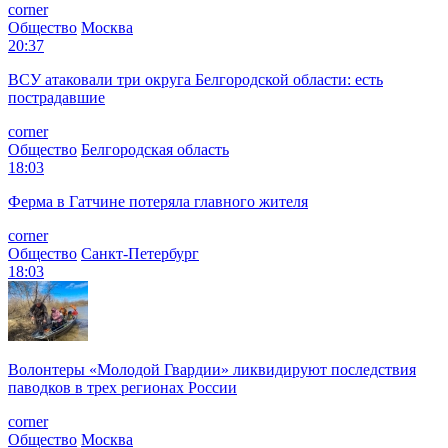
corner
Общество
Москва
20:37
ВСУ атаковали три округа Белгородской области: есть
пострадавшие
corner
Общество
Белгородская область
18:03
Ферма в Гатчине потеряла главного жителя
corner
Общество
Санкт-Петербург
18:03
Волонтеры «Молодой Гвардии» ликвидируют последствия
паводков в трех регионах России
corner
Общество
Москва