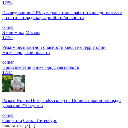
17:58
Исследование: 40% зумеров готовы работать на одном месте
до пяти лет ради карьерной стабильности
corner
Экономика
Москва
17:55
Режим беспилотной опасности ввели на территории
Нижегородской области
corner
Происшествия
Нижегородская область
17:34
Розы в Новом Петергофе: сквер на Привокзальной площади
украсили 770 кустов
corner
Общество
Санкт-Петербург
показать еще [...]