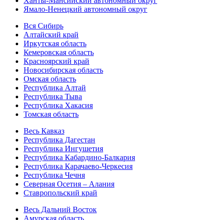
Ханты-Мансийский автономный округ
Ямало-Ненецкий автономный округ
Вся Сибирь
Алтайский край
Иркутская область
Кемеровская область
Красноярский край
Новосибирская область
Омская область
Республика Алтай
Республика Тыва
Республика Хакасия
Томская область
Весь Кавказ
Республика Дагестан
Республика Ингушетия
Республика Кабардино-Балкария
Республика Карачаево-Черкесия
Республика Чечня
Северная Осетия – Алания
Ставропольский край
Весь Дальний Восток
Амурская область