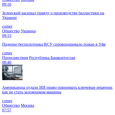
09:16
Зеленский раскрыл правду о производстве баллистики на
Украине
corner
Общество
Украина
09:13
Падение беспилотника ВСУ спровоцировало пожар в Уфе
corner
Происшествия
Республика Башкортостан
08:40
Американцы отдали ИИ право принимать ключевые решения:
как не стать заложником машины
corner
Общество
Москва
07:57