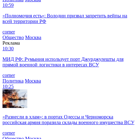
10:59
«Полномочия есть»: Володин призвал запретить вейпы на
всей территории РФ
corner
Общество
Москва
Реклама
10:30
МИД РФ: Румыния использует порт Джурджулешты для
прямой военной логистики в интересах ВСУ
corner
Политика
Москва
10:25
«Разнесли в хлам»: в портах Одессы и Черноморска
российская армия поразила склады военного имущества ВСУ
corner
Общество
Москва