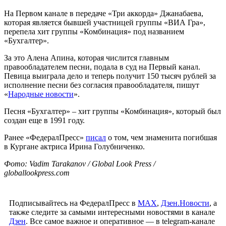
На Первом канале в передаче «Три аккорда» Джанабаева,
которая является бывшей участницей группы «ВИА Гра»,
перепела хит группы «Комбинация» под названием
«Бухгалтер».
За это Алена Апина, которая числится главным
правообладателем песни, подала в суд на Первый канал.
Певица выиграла дело и теперь получит 150 тысяч рублей за
исполнение песни без согласия правообладателя, пишут
«
Народные новости
».
Песня «Бухгалтер» – хит группы «Комбинация», который был
создан еще в 1991 году.
Ранее «ФедералПресс»
писал
о том, чем знаменита погибшая
в Кургане актриса Ирина Голубниченко.
Фото: Vadim Tarakanov / Global Look Press /
globallookpress.com
Подписывайтесь на ФедералПресс в
МАХ
,
Дзен.Новости
, а
также следите за самыми интересными новостями в канале
Дзен
. Все самое важное и оперативное — в telegram-канале