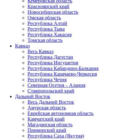
Кемеровская область
Красноярский край
Новосибирская область
Омская область
Республика Алтай
Республика Тыва
Республика Хакасия
Томская область
Кавказ
Весь Кавказ
Республика Дагестан
Республика Ингушетия
Республика Кабардино-Балкария
Республика Карачаево-Черкесия
Республика Чечня
Северная Осетия – Алания
Ставропольский край
Дальний Восток
Весь Дальний Восток
Амурская область
Еврейская автономная область
Камчатский край
Магаданская область
Приморский край
Республика Саха (Якутия)