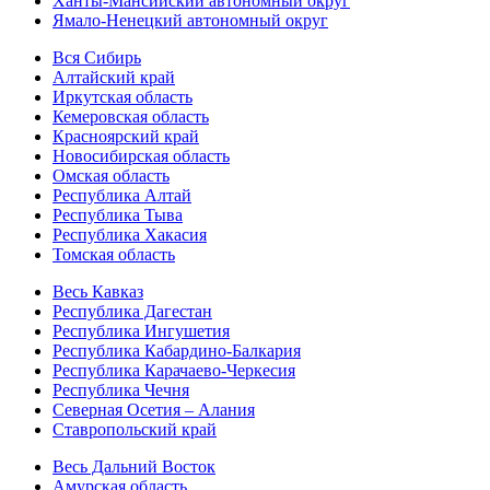
Ханты-Мансийский автономный округ
Ямало-Ненецкий автономный округ
Вся Сибирь
Алтайский край
Иркутская область
Кемеровская область
Красноярский край
Новосибирская область
Омская область
Республика Алтай
Республика Тыва
Республика Хакасия
Томская область
Весь Кавказ
Республика Дагестан
Республика Ингушетия
Республика Кабардино-Балкария
Республика Карачаево-Черкесия
Республика Чечня
Северная Осетия – Алания
Ставропольский край
Весь Дальний Восток
Амурская область