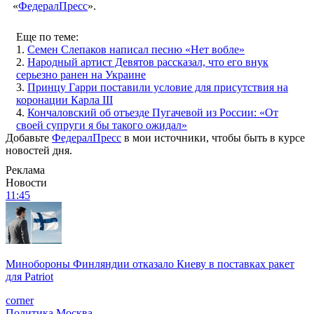
«
ФедералПресс
».
Еще по теме:
1.
Семен Слепаков написал песню «Нет вобле»
2.
Народный артист Девятов рассказал, что его внук
серьезно ранен на Украине
3.
Принцу Гарри поставили условие для присутствия на
коронации Карла III
4.
Кончаловский об отъезде Пугачевой из России: «От
своей супруги я бы такого ожидал»
Добавьте
ФедералПресс
в мои источники, чтобы быть в курсе
новостей дня.
Реклама
Новости
11:45
Минобороны Финляндии отказало Киеву в поставках ракет
для Patriot
corner
Политика
Москва