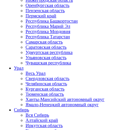
Нижегородская область
Оренбургская область
Пензенская область
Пермский край
Республика Башкортостан
Республика Марий Эл
Республика Мордовия
Республика Татарстан
Самарская область
Саратовская область
Удмуртская республика
Ульяновская область
Чувашская республика
Урал
Весь Урал
Свердловская область
Челябинская область
Курганская область
Тюменская область
Ханты-Мансийский автономный округ
Ямало-Ненецкий автономный округ
Сибирь
Вся Сибирь
Алтайский край
Иркутская область