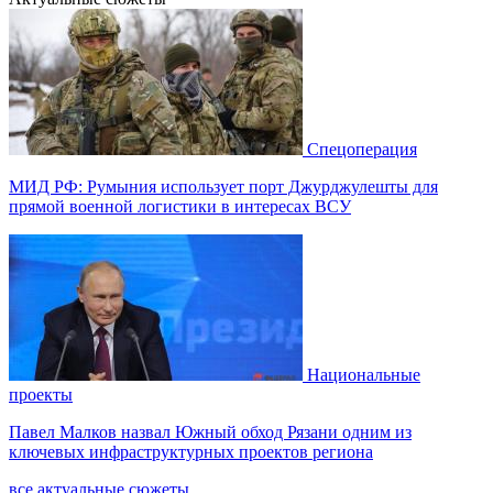
Спецоперация
МИД РФ: Румыния использует порт Джурджулешты для
прямой военной логистики в интересах ВСУ
Национальные
проекты
Павел Малков назвал Южный обход Рязани одним из
ключевых инфраструктурных проектов региона
все актуальные сюжеты