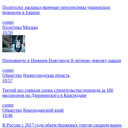
Политолог раскрыл мрачные перспективы украинских
беженцев в Европе
corner
Политика
Москва
10:59
Пропавшую в Нижнем Новгороде 8-летнюю девочку нашли
corner
Общество
Нижегородская область
10:57
Третий раз сорвали сроки строительства перехода за 160
миллионов на Дзержинского в Краснодаре
corner
Общество
Краснодарский край
10:46
В России с 2017 года объем биржевых торгов сахаром вырос