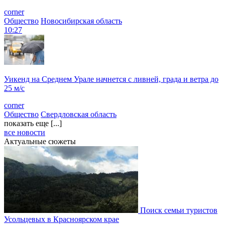
corner
Общество
Новосибирская область
10:27
Уикенд на Среднем Урале начнется с ливней, града и ветра до
25 м/с
corner
Общество
Свердловская область
показать еще [...]
все новости
Актуальные сюжеты
Поиск семьи туристов
Усольцевых в Красноярском крае