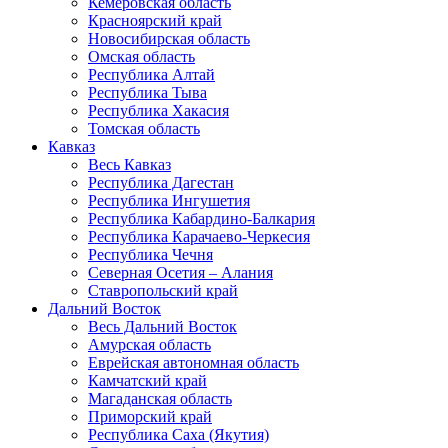
Кемеровская область
Красноярский край
Новосибирская область
Омская область
Республика Алтай
Республика Тыва
Республика Хакасия
Томская область
Кавказ
Весь Кавказ
Республика Дагестан
Республика Ингушетия
Республика Кабардино-Балкария
Республика Карачаево-Черкесия
Республика Чечня
Северная Осетия – Алания
Ставропольский край
Дальний Восток
Весь Дальний Восток
Амурская область
Еврейская автономная область
Камчатский край
Магаданская область
Приморский край
Республика Саха (Якутия)