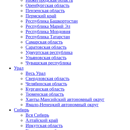
Нижегородская область
Оренбургская область
Пензенская область
Пермский край
Республика Башкортостан
Республика Марий Эл
Республика Мордовия
Республика Татарстан
Самарская область
Саратовская область
Удмуртская республика
Ульяновская область
Чувашская республика
Урал
Весь Урал
Свердловская область
Челябинская область
Курганская область
Тюменская область
Ханты-Мансийский автономный округ
Ямало-Ненецкий автономный округ
Сибирь
Вся Сибирь
Алтайский край
Иркутская область