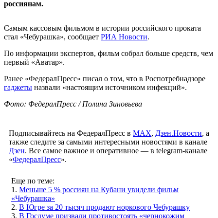
россиянам.
Самым кассовым фильмом в истории российского проката
стал «Чебурашка», сообщает
РИА Новости
.
По информации экспертов, фильм собрал больше средств, чем
первый «Аватар».
Ранее «ФедералПресс» писал о том, что в Роспотребнадзоре
гаджеты
назвали «настоящим источником инфекций».
Фото: ФедералПресс / Полина Зиновьева
Подписывайтесь на ФедералПресс в
МАХ
,
Дзен.Новости
, а
также следите за самыми интересными новостями в канале
Дзен
. Все самое важное и оперативное — в telegram-канале
«
ФедералПресс
».
Еще по теме:
1.
Меньше 5 % россиян на Кубани увидели фильм
«Чебурашка»
2.
В Югре за 20 тысяч продают норкового Чебурашку
3.
В Госдуме призвали противостоять «чернокожим