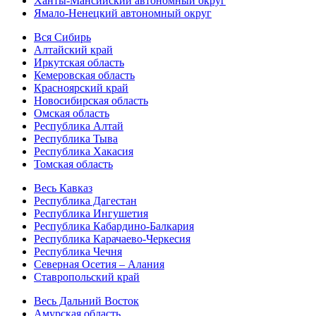
Ханты-Мансийский автономный округ
Ямало-Ненецкий автономный округ
Вся Сибирь
Алтайский край
Иркутская область
Кемеровская область
Красноярский край
Новосибирская область
Омская область
Республика Алтай
Республика Тыва
Республика Хакасия
Томская область
Весь Кавказ
Республика Дагестан
Республика Ингушетия
Республика Кабардино-Балкария
Республика Карачаево-Черкесия
Республика Чечня
Северная Осетия – Алания
Ставропольский край
Весь Дальний Восток
Амурская область