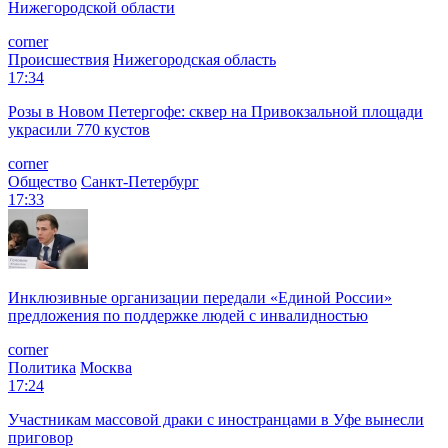
Нижегородской области
corner
Происшествия
Нижегородская область
17:34
Розы в Новом Петергофе: сквер на Привокзальной площади
украсили 770 кустов
corner
Общество
Санкт-Петербург
17:33
Инклюзивные организации передали «Единой России»
предложения по поддержке людей с инвалидностью
corner
Политика
Москва
17:24
Участникам массовой драки с иностранцами в Уфе вынесли
приговор