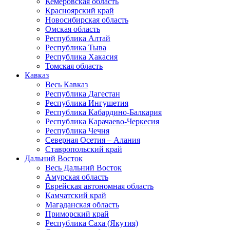
Кемеровская область
Красноярский край
Новосибирская область
Омская область
Республика Алтай
Республика Тыва
Республика Хакасия
Томская область
Кавказ
Весь Кавказ
Республика Дагестан
Республика Ингушетия
Республика Кабардино-Балкария
Республика Карачаево-Черкесия
Республика Чечня
Северная Осетия – Алания
Ставропольский край
Дальний Восток
Весь Дальний Восток
Амурская область
Еврейская автономная область
Камчатский край
Магаданская область
Приморский край
Республика Саха (Якутия)