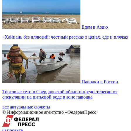
Едем в Азию
«Хайнань без иллюзий: честный рассказ о ценах, еде и пляжах
Паводки в России
Торговые сети в Свердловской области предостерегли от
спекуляции на питьевой воде в зоне паводка
все актуальные сюжеты
© Информационное агентство «ФедералПресс»
О проекте