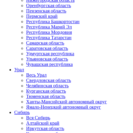
Нижегородская область
Оренбургская область
Пензенская область
Пермский край
Республика Башкортостан
Республика Марий Эл
Республика Мордовия
Республика Татарстан
Самарская область
Саратовская область
Удмуртская республика
Ульяновская область
Чувашская республика
Урал
Весь Урал
Свердловская область
Челябинская область
Курганская область
Тюменская область
Ханты-Мансийский автономный округ
Ямало-Ненецкий автономный округ
Сибирь
Вся Сибирь
Алтайский край
Иркутская область