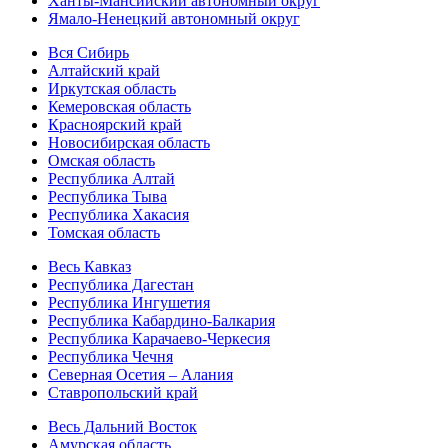
Ханты-Мансийский автономный округ
Ямало-Ненецкий автономный округ
Вся Сибирь
Алтайский край
Иркутская область
Кемеровская область
Красноярский край
Новосибирская область
Омская область
Республика Алтай
Республика Тыва
Республика Хакасия
Томская область
Весь Кавказ
Республика Дагестан
Республика Ингушетия
Республика Кабардино-Балкария
Республика Карачаево-Черкесия
Республика Чечня
Северная Осетия – Алания
Ставропольский край
Весь Дальний Восток
Амурская область