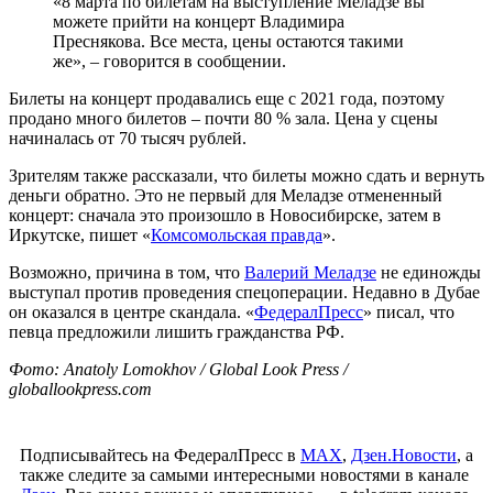
«8 марта по билетам на выступление Меладзе вы
можете прийти на концерт Владимира
Преснякова. Все места, цены остаются такими
же», – говорится в сообщении.
Билеты на концерт продавались еще с 2021 года, поэтому
продано много билетов – почти 80 % зала. Цена у сцены
начиналась от 70 тысяч рублей.
Зрителям также рассказали, что билеты можно сдать и вернуть
деньги обратно. Это не первый для Меладзе отмененный
концерт: сначала это произошло в Новосибирске, затем в
Иркутске, пишет «
Комсомольская правда
».
Возможно, причина в том, что
Валерий Меладзе
не единожды
выступал против проведения спецоперации. Недавно в Дубае
он оказался в центре скандала. «
ФедералПресс
» писал, что
певца предложили лишить гражданства РФ.
Фото: Anatoly Lomokhov / Global Look Press /
globallookpress.com
Подписывайтесь на ФедералПресс в
МАХ
,
Дзен.Новости
, а
также следите за самыми интересными новостями в канале