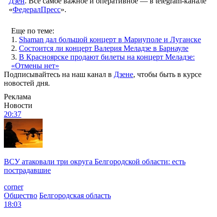
Дзен
. Все самое важное и оперативное — в telegram-канале
«
ФедералПресс
».
Еще по теме:
1.
Shaman дал большой концерт в Мариуполе и Луганске
2.
Состоится ли концерт Валерия Меладзе в Барнауле
3.
В Красноярске продают билеты на концерт Меладзе:
«Отмены нет»
Подписывайтесь на наш канал в
Дзене
, чтобы быть в курсе
новостей дня.
Реклама
Новости
20:37
ВСУ атаковали три округа Белгородской области: есть
пострадавшие
corner
Общество
Белгородская область
18:03