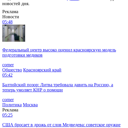
новостей дня.
Реклама
Новости
05:48
Федеральный центр высоко оценил красноярскую модель
подготовки медиков
corner
Общество
Красноярский край
05:42
Балтийский позор: Литва требовала давить на Россию, а
теперь умоляет КНР о помощи
corner
Политика
Москва
Реклама
05:25
США бросает в дрожь от слов Медведева: советское оружие