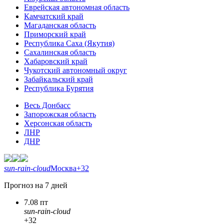
Еврейская автономная область
Камчатский край
Магаданская область
Приморский край
Республика Саха (Якутия)
Сахалинская область
Хабаровский край
Чукотский автономный округ
Забайкальский край
Республика Бурятия
Весь Донбасс
Запорожская область
Херсонская область
ЛНР
ДНР
sun-rain-cloud
Москва
+32
Прогноз на 7 дней
7.08 пт
sun-rain-cloud
+32