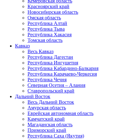
Кемеровская область
Красноярский край
Новосибирская область
Омская область
Республика Алтай
Республика Тыва
Республика Хакасия
Томская область
Кавказ
Весь Кавказ
Республика Дагестан
Республика Ингушетия
Республика Кабардино-Балкария
Республика Карачаево-Черкесия
Республика Чечня
Северная Осетия – Алания
Ставропольский край
Дальний Восток
Весь Дальний Восток
Амурская область
Еврейская автономная область
Камчатский край
Магаданская область
Приморский край
Республика Саха (Якутия)