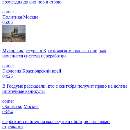
возмездия до сих пор в строю
corner
Политика
Москва
05:05
Мусор как ресурс: в Красноярском крае сказали, как
изменится система переработки
corner
Экология
Красноярский край
04:25
В Госдуме рассказали, кто с сентября получит право на долгие
ипотечные каникулы
corner
Общество
Москва
03:54
Сербский снайпер назвал якутских бойцов сильными
стрелками