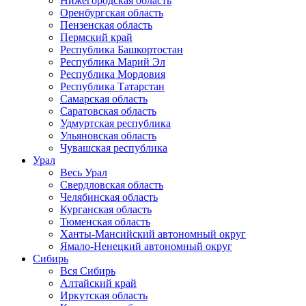
Нижегородская область
Оренбургская область
Пензенская область
Пермский край
Республика Башкортостан
Республика Марий Эл
Республика Мордовия
Республика Татарстан
Самарская область
Саратовская область
Удмуртская республика
Ульяновская область
Чувашская республика
Урал
Весь Урал
Свердловская область
Челябинская область
Курганская область
Тюменская область
Ханты-Мансийский автономный округ
Ямало-Ненецкий автономный округ
Сибирь
Вся Сибирь
Алтайский край
Иркутская область