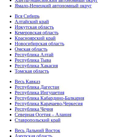
Ханты-Мансийский автономный округ
Ямало-Ненецкий автономный округ
Вся Сибирь
Алтайский край
Иркутская область
Кемеровская область
Красноярский край
Новосибирская область
Омская область
Республика Алтай
Республика Тыва
Республика Хакасия
Томская область
Весь Кавказ
Республика Дагестан
Республика Ингушетия
Республика Кабардино-Балкария
Республика Карачаево-Черкесия
Республика Чечня
Северная Осетия – Алания
Ставропольский край
Весь Дальний Восток
Амурская область