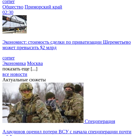
corner
Общество
Приморский край
02:30
Экономист: стоимость сделки по приватизации Шереметьево
может превысить $2 млрд
corner
Экономика
Москва
показать еще [...]
все новости
Актуальные сюжеты
Спецоперация
Алаудинов оценил потери ВСУ с начала спецоперации почти