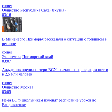
corner
Общество
Республика Саха (Якутия)
03:16
В Минэнерго Приморья рассказали о ситуации с топливом в
регионе
corner
Экономика
Приморский край
03:07
Алаудинов оценил потери ВСУ с начала спецоперации почти
в 2,5 млн человек
corner
Общество
Москва
03:05
Из-за ВЭФ школьникам изменят расписание уроков во
Владивостоке