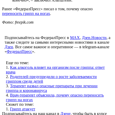
конечно», – заключил Альтштейн.
Ранее «ФедералПресс» писал о том, почему опасно
переносить грипп на ногах
.
Фото: freepik.com
Подписывайтесь на ФедералПресс в
МАХ
,
Дзен.Новости
, а
также следите за самыми интересными новостями в канале
Дзен
. Все самое важное и оперативное — в telegram-канале
«
ФедералПресс
».
Еще по теме:
1.
Как алкоголь влияет на организм после гриппа: ответ
врача
2.
Родителей предупредили о росте заболеваемости
гриппом среди детей
3.
Терапевт назвал опасные препараты при лечении
гриппа и коронавируса
4.
Врач-терапевт объяснила, почему опасно переносить
грипп на ногах
Сюжет по теме:
1.
Грипп атакует
Подписывайтесь на наш канал в
Дзене
, чтобы быть в курсе