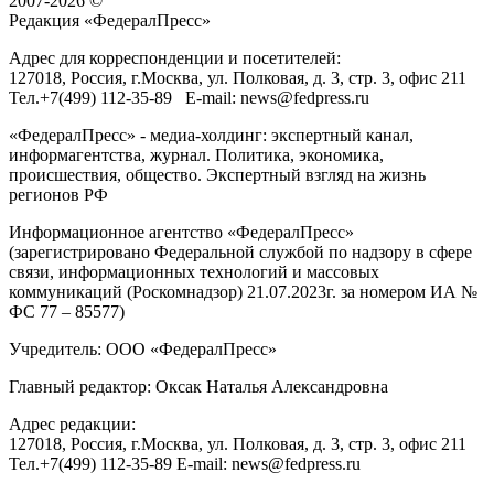
2007-2026 ©
Редакция «
ФедералПресс
»
Адрес для корреспонденции и посетителей:
127018
, Россия, г.
Москва
,
ул. Полковая, д. 3, стр. 3
, офис 211
Тел.
+7(499) 112-35-89
E-mail:
news@fedpress.ru
«ФедералПресс» - медиа-холдинг: экспертный канал,
информагентства, журнал. Политика, экономика,
происшествия, общество. Экспертный взгляд на жизнь
регионов РФ
Информационное агентство «ФедералПресс»
(зарегистрировано Федеральной службой по надзору в сфере
связи, информационных технологий и массовых
коммуникаций (Роскомнадзор) 21.07.2023г. за номером ИА №
ФС 77 – 85577)
Учредитель: ООО «ФедералПресс»
Главный редактор: Оксак Наталья Александровна
Адрес редакции:
127018, Россия, г.Москва, ул. Полковая, д. 3, стр. 3, офис 211
Тел.+7(499) 112-35-89 E-mail: news@fedpress.ru