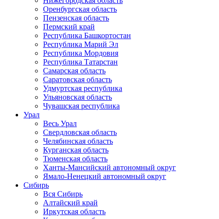
Нижегородская область
Оренбургская область
Пензенская область
Пермский край
Республика Башкортостан
Республика Марий Эл
Республика Мордовия
Республика Татарстан
Самарская область
Саратовская область
Удмуртская республика
Ульяновская область
Чувашская республика
Урал
Весь Урал
Свердловская область
Челябинская область
Курганская область
Тюменская область
Ханты-Мансийский автономный округ
Ямало-Ненецкий автономный округ
Сибирь
Вся Сибирь
Алтайский край
Иркутская область