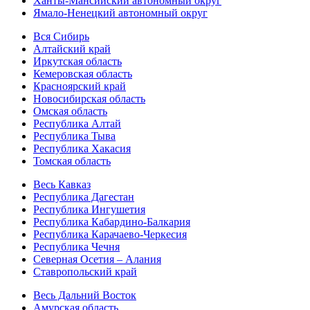
Ханты-Мансийский автономный округ
Ямало-Ненецкий автономный округ
Вся Сибирь
Алтайский край
Иркутская область
Кемеровская область
Красноярский край
Новосибирская область
Омская область
Республика Алтай
Республика Тыва
Республика Хакасия
Томская область
Весь Кавказ
Республика Дагестан
Республика Ингушетия
Республика Кабардино-Балкария
Республика Карачаево-Черкесия
Республика Чечня
Северная Осетия – Алания
Ставропольский край
Весь Дальний Восток
Амурская область