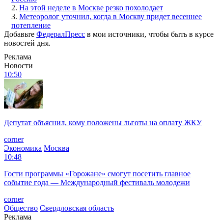
2.
На этой неделе в Москве резко похолодает
3.
Метеоролог уточнил, когда в Москву придет весеннее
потепление
Добавьте
ФедералПресс
в мои источники, чтобы быть в курсе
новостей дня.
Реклама
Новости
10:50
Депутат объяснил, кому положены льготы на оплату ЖКУ
corner
Экономика
Москва
10:48
Гости программы «Горожане» смогут посетить главное
событие года — Международный фестиваль молодежи
corner
Общество
Свердловская область
Реклама