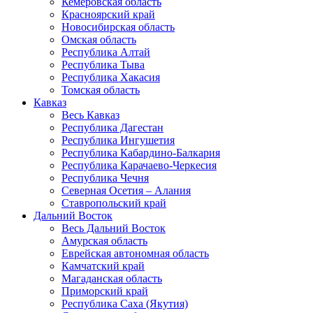
Кемеровская область
Красноярский край
Новосибирская область
Омская область
Республика Алтай
Республика Тыва
Республика Хакасия
Томская область
Кавказ
Весь Кавказ
Республика Дагестан
Республика Ингушетия
Республика Кабардино-Балкария
Республика Карачаево-Черкесия
Республика Чечня
Северная Осетия – Алания
Ставропольский край
Дальний Восток
Весь Дальний Восток
Амурская область
Еврейская автономная область
Камчатский край
Магаданская область
Приморский край
Республика Саха (Якутия)