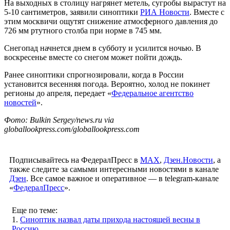
На выходных в столицу нагрянет метель, сугробы вырастут на
5-10 сантиметров, заявили синоптики
РИА Новости
. Вместе с
этим москвичи ощутят снижение атмосферного давления до
726 мм ртутного столба при норме в 745 мм.
Снегопад начнется днем в субботу и усилится ночью. В
воскресенье вместе со снегом может пойти дождь.
Ранее синоптики спрогнозировали, когда в России
установится весенняя погода. Вероятно, холод не покинет
регионы до апреля, передает «
Федеральное агентство
новостей
».
Фото: Bulkin Sergey/news.ru via
globallookpress.com/globallookpress.com
Подписывайтесь на ФедералПресс в
МАХ
,
Дзен.Новости
, а
также следите за самыми интересными новостями в канале
Дзен
. Все самое важное и оперативное — в telegram-канале
«
ФедералПресс
».
Еще по теме:
1.
Синоптик назвал даты прихода настоящей весны в
Россию