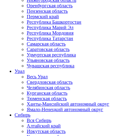
Нижегородская область
Оренбургская область
Пензенская область
Пермский край
Республика Башкортостан
Республика Марий Эл
Республика Мордовия
Республика Татарстан
Самарская область
Саратовская область
Удмуртская республика
Ульяновская область
Чувашская республика
Урал
Весь Урал
Свердловская область
Челябинская область
Курганская область
Тюменская область
Ханты-Мансийский автономный округ
Ямало-Ненецкий автономный округ
Сибирь
Вся Сибирь
Алтайский край
Иркутская область