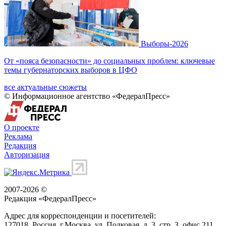
Выборы-2026
От «пояса безопасности» до социальных проблем: ключевые
темы губернаторских выборов в ЦФО
все актуальные сюжеты
© Информационное агентство «ФедералПресс»
О проекте
Реклама
Редакция
Авторизация
2007-2026 ©
Редакция «
ФедералПресс
»
Адрес для корреспонденции и посетителей:
127018
, Россия, г.
Москва
,
ул. Полковая, д. 3, стр. 3
, офис 211