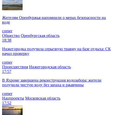
Жителям Оренбуржья напомнили о мерах безопасности на
воде
corner
Общество
Оренбургская область
18:38
Нижегородка получила серьезную травму на базе отдыха: СК
начал проверку
corner
Происшествия
Нижегородская область
17:57
В Яхроме завершена реконструкция водозабора: жители
получили чистую воду без запаха и ржавчины
corner
Нацпроекты
Московская область
17:52