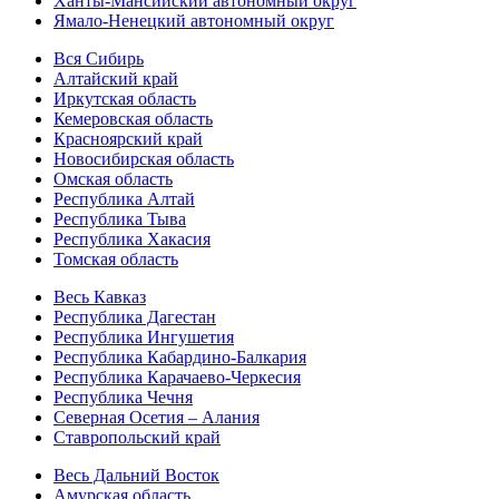
Ханты-Мансийский автономный округ
Ямало-Ненецкий автономный округ
Вся Сибирь
Алтайский край
Иркутская область
Кемеровская область
Красноярский край
Новосибирская область
Омская область
Республика Алтай
Республика Тыва
Республика Хакасия
Томская область
Весь Кавказ
Республика Дагестан
Республика Ингушетия
Республика Кабардино-Балкария
Республика Карачаево-Черкесия
Республика Чечня
Северная Осетия – Алания
Ставропольский край
Весь Дальний Восток
Амурская область