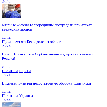
23:52
Мирные жители Белгородчины пострадали при атаках
вражеских дронов
corner
Происшествия
Белгородская область
23:24
Визит Зеленского в Сербию назвали ударом по связям с
Россией
corner
Политика
Европа
19:21
В Киеве признали недостаточную оборону Славянска
corner
Политика
Украина
18:44