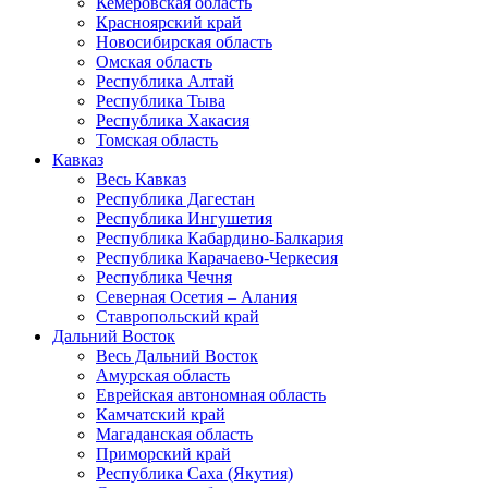
Кемеровская область
Красноярский край
Новосибирская область
Омская область
Республика Алтай
Республика Тыва
Республика Хакасия
Томская область
Кавказ
Весь Кавказ
Республика Дагестан
Республика Ингушетия
Республика Кабардино-Балкария
Республика Карачаево-Черкесия
Республика Чечня
Северная Осетия – Алания
Ставропольский край
Дальний Восток
Весь Дальний Восток
Амурская область
Еврейская автономная область
Камчатский край
Магаданская область
Приморский край
Республика Саха (Якутия)