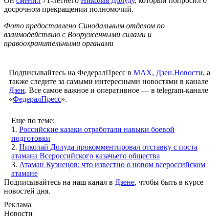
Он
сменил
71-летнего
Николая Долуду
, который попросил о
досрочном прекращении полномочий.
Фото предоставлено Синодальным отделом по
взаимодействию с Вооруженными силами и
правоохранительными органами
Подписывайтесь на ФедералПресс в
МАХ
,
Дзен.Новости
, а
также следите за самыми интересными новостями в канале
Дзен
. Все самое важное и оперативное — в telegram-канале
«
ФедералПресс
».
Еще по теме:
1.
Российские казаки отработали навыки боевой
подготовки
2.
Николай Долуда прокомментировал отставку с поста
атамана Всероссийского казачьего общества
3.
Атаман Кузнецов: что известно о новом всероссийском
атамане
Подписывайтесь на наш канал в
Дзене
, чтобы быть в курсе
новостей дня.
Реклама
Новости