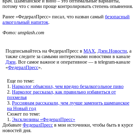
врач. Шампанское и вино – это оптимальные варианты,
потому что с ними проще контролировать степень опьянения.
Ранее «ФедералПресс» писал, что назван самый
безопасный
алкогольный напиток
.
Фото: unsplash.com
Подписывайтесь на ФедералПресс в
МАХ
,
Дзен.Новости
, а
также следите за самыми интересными новостями в канале
Дзен
. Все самое важное и оперативное — в telegram-канале
«
ФедералПресс
».
Еще по теме:
1.
Нарколог объяснил, чем вредно безалкогольное пиво
2.
Нарколог рассказал, как правильно избавиться от
похмелья
3.
Россиянам рассказали, чем лучше заменить шампанское
на Новый год
Сюжет по теме:
1.
Эксклюзивы «ФедералПресс»
Добавьте
ФедералПресс
в мои источники, чтобы быть в курсе
новостей дня.