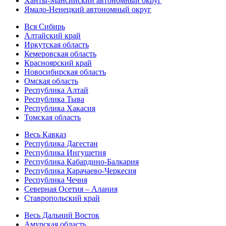
Ханты-Мансийский автономный округ
Ямало-Ненецкий автономный округ
Вся Сибирь
Алтайский край
Иркутская область
Кемеровская область
Красноярский край
Новосибирская область
Омская область
Республика Алтай
Республика Тыва
Республика Хакасия
Томская область
Весь Кавказ
Республика Дагестан
Республика Ингушетия
Республика Кабардино-Балкария
Республика Карачаево-Черкесия
Республика Чечня
Северная Осетия – Алания
Ставропольский край
Весь Дальний Восток
Амурская область