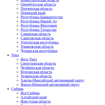
Нижегородская область
Оренбургская область
Пензенская область
Пермский край
Республика Башкортостан
Республика Марий Эл
Республика Мордовия
Республика Татарстан
Самарская область
Саратовская область
Удмуртская республика
Ульяновская область
Чувашская республика
Урал
Весь Урал
Свердловская область
Челябинская область
Курганская область
Тюменская область
Ханты-Мансийский автономный округ
Ямало-Ненецкий автономный округ
Сибирь
Вся Сибирь
Алтайский край
Иркутская область