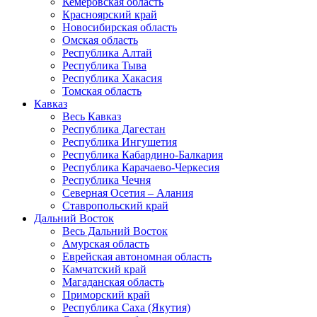
Кемеровская область
Красноярский край
Новосибирская область
Омская область
Республика Алтай
Республика Тыва
Республика Хакасия
Томская область
Кавказ
Весь Кавказ
Республика Дагестан
Республика Ингушетия
Республика Кабардино-Балкария
Республика Карачаево-Черкесия
Республика Чечня
Северная Осетия – Алания
Ставропольский край
Дальний Восток
Весь Дальний Восток
Амурская область
Еврейская автономная область
Камчатский край
Магаданская область
Приморский край
Республика Саха (Якутия)