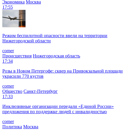
Экономика
Москва
17:55
Режим беспилотной опасности ввели на территории
Нижегородской области
corner
Происшествия
Нижегородская область
17:34
Розы в Новом Петергофе: сквер на Привокзальной площади
украсили 770 кустов
corner
Общество
Санкт-Петербург
17:33
Инклюзивные организации передали «Единой России»
предложения по поддержке людей с инвалидностью
corner
Политика
Москва