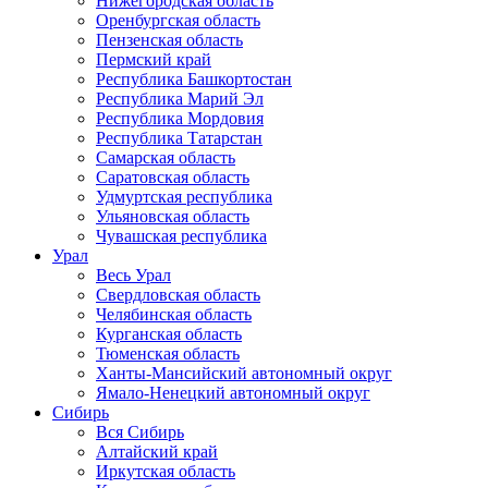
Нижегородская область
Оренбургская область
Пензенская область
Пермский край
Республика Башкортостан
Республика Марий Эл
Республика Мордовия
Республика Татарстан
Самарская область
Саратовская область
Удмуртская республика
Ульяновская область
Чувашская республика
Урал
Весь Урал
Свердловская область
Челябинская область
Курганская область
Тюменская область
Ханты-Мансийский автономный округ
Ямало-Ненецкий автономный округ
Сибирь
Вся Сибирь
Алтайский край
Иркутская область