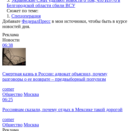
5.
Украинские СМИ удаляют новости о том, что Ил-76 в
Белгородской области сбили ВСУ
Сюжет по теме:
1.
Спецоперация
Добавьте
ФедералПресс
в мои источники, чтобы быть в курсе
новостей дня.
Реклама
Новости
06:38
Смертная казнь в России: адвокат объяснил, почему
разговоры о ее возврате – предвыборный популизм
corner
Общество
Москва
06:25
Россиянам сказали, почему отдых в Мексике такой дорогой
corner
Общество
Москва
Реклама