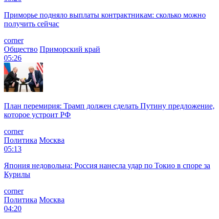
Приморье подняло выплаты контрактникам: сколько можно
получить сейчас
corner
Общество
Приморский край
05:26
План перемирия: Трамп должен сделать Путину предложение,
которое устроит РФ
corner
Политика
Москва
05:13
Япония недовольна: Россия нанесла удар по Токио в споре за
Курилы
corner
Политика
Москва
04:20