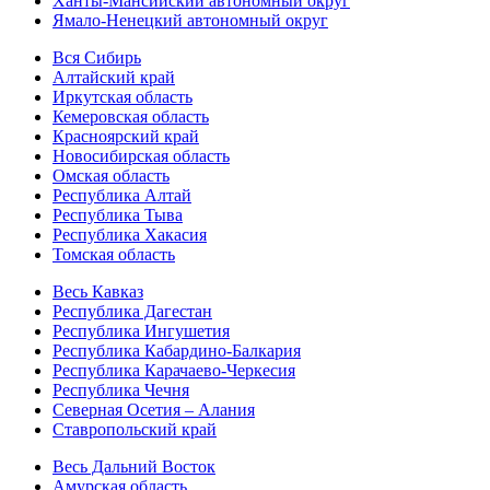
Ханты-Мансийский автономный округ
Ямало-Ненецкий автономный округ
Вся Сибирь
Алтайский край
Иркутская область
Кемеровская область
Красноярский край
Новосибирская область
Омская область
Республика Алтай
Республика Тыва
Республика Хакасия
Томская область
Весь Кавказ
Республика Дагестан
Республика Ингушетия
Республика Кабардино-Балкария
Республика Карачаево-Черкесия
Республика Чечня
Северная Осетия – Алания
Ставропольский край
Весь Дальний Восток
Амурская область