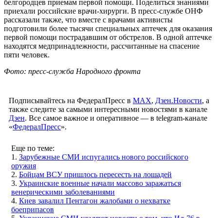
белгородцев приемам первой помощи. Поделиться знаниями
приехали российские врачи-хирурги. В пресс-службе ОНФ
рассказали также, что вместе с врачами активисты
подготовили более тысячи специальных аптечек для оказания
первой помощи пострадавшим от обстрелов. В одной аптечке
находятся медпринадлежности, рассчитанные на спасение
пяти человек.
Фото: пресс-служба Народного фронта
Подписывайтесь на ФедералПресс в
МАХ
,
Дзен.Новости
, а
также следите за самыми интересными новостями в канале
Дзен
. Все самое важное и оперативное — в telegram-канале
«
ФедералПресс
».
Еще по теме:
1.
Зарубежные СМИ испугались нового российского
оружия
2.
Бойцам ВСУ пришлось пересесть на лошадей
3.
Украинские военные начали массово заражаться
венерическими заболеваниями
4.
Киев завалил Пентагон жалобами о нехватке
боеприпасов