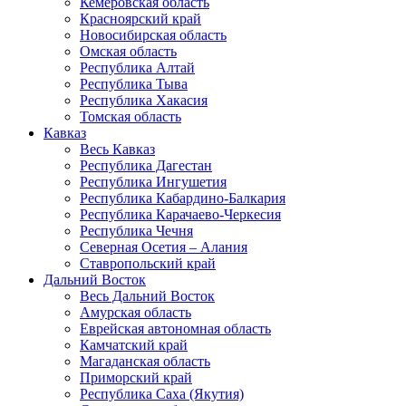
Кемеровская область
Красноярский край
Новосибирская область
Омская область
Республика Алтай
Республика Тыва
Республика Хакасия
Томская область
Кавказ
Весь Кавказ
Республика Дагестан
Республика Ингушетия
Республика Кабардино-Балкария
Республика Карачаево-Черкесия
Республика Чечня
Северная Осетия – Алания
Ставропольский край
Дальний Восток
Весь Дальний Восток
Амурская область
Еврейская автономная область
Камчатский край
Магаданская область
Приморский край
Республика Саха (Якутия)