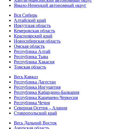
Ханты-Мансийский автономный округ
Ямало-Ненецкий автономный округ
Вся Сибирь
Алтайский край
Иркутская область
Кемеровская область
Красноярский край
Новосибирская область
Омская область
Республика Алтай
Республика Тыва
Республика Хакасия
Томская область
Весь Кавказ
Республика Дагестан
Республика Ингушетия
Республика Кабардино-Балкария
Республика Карачаево-Черкесия
Республика Чечня
Северная Осетия – Алания
Ставропольский край
Весь Дальний Восток
Амурская область