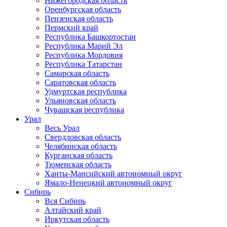
Нижегородская область
Оренбургская область
Пензенская область
Пермский край
Республика Башкортостан
Республика Марий Эл
Республика Мордовия
Республика Татарстан
Самарская область
Саратовская область
Удмуртская республика
Ульяновская область
Чувашская республика
Урал
Весь Урал
Свердловская область
Челябинская область
Курганская область
Тюменская область
Ханты-Мансийский автономный округ
Ямало-Ненецкий автономный округ
Сибирь
Вся Сибирь
Алтайский край
Иркутская область