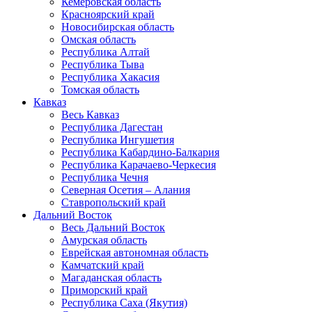
Кемеровская область
Красноярский край
Новосибирская область
Омская область
Республика Алтай
Республика Тыва
Республика Хакасия
Томская область
Кавказ
Весь Кавказ
Республика Дагестан
Республика Ингушетия
Республика Кабардино-Балкария
Республика Карачаево-Черкесия
Республика Чечня
Северная Осетия – Алания
Ставропольский край
Дальний Восток
Весь Дальний Восток
Амурская область
Еврейская автономная область
Камчатский край
Магаданская область
Приморский край
Республика Саха (Якутия)